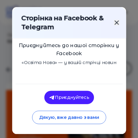
Сторінка на Facebook &
Telegram
Головна
/
Статті
/
Компанія Babbel продовжила
безкоштовні курси з трьох мов для українців
Приєднуйтесь до нашої сторінки у
Facebook
«Освіта Нова» — у вашій стрічці новин
Приєднуйтесь
Дякую, вже давно з вами