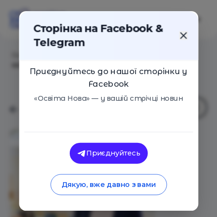
Сторінка на Facebook &
Telegram
Головна
/
Статті
/
Для тих освітян, хто розглядає
можливість очолити освітній заклад
Приєднуйтесь до нашої сторінки у
Facebook
«Освіта Нова» — у вашій стрічці новин
Приєднуйтесь
Дякую, вже давно з вами