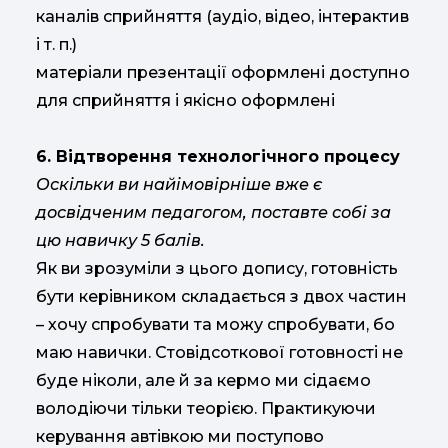
каналів сприйняття (аудіо, відео, інтерактив
і т. п.)
матеріали презентації оформлені доступно
для сприйняття і якісно оформлені
6. Відтворення технологічного процесу
Оскільки ви найімовірніше вже є
досвідченим педагогом, поставте собі за
цю навичку 5 балів.
Як ви зрозуміли з цього допису, готовність
бути керівником складається з двох частин
– хочу спробувати та можу спробувати, бо
маю навички. Стовідсоткової готовності не
буде ніколи, але й за кермо ми сідаємо
володіючи тільки теорією. Практикуючи
керування автівкою ми поступово