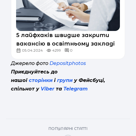
5 лайфхаків швидше закрити
вакансію в освітньому закладі
05.04.2024
4299
0
Джерело фото
Depositphotos
Приєднуйтесь до
нашої
сторінки
і
групи
у Фейсбуці,
спільнот у
Viber
та
Telegram
ПОПУЛЯРНІ СТАТТІ