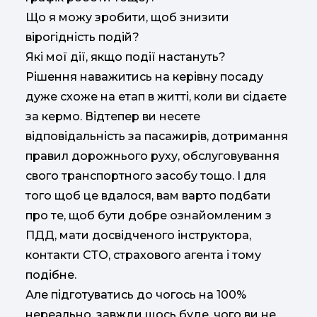
Що я можу зробити, щоб знизити
вірогідність подій?
Які мої дії, якщо події настануть?
Рішення наважитись на керівну посаду
дуже схоже на етап в житті, коли ви сідаєте
за кермо. Відтепер ви несете
відповідальність за пасажирів, дотримання
правил дорожнього руху, обслуговування
свого транспортного засобу тощо. І для
того щоб це вдалося, вам варто подбати
про те, щоб бути добре ознайомленим з
ПДД, мати досвідченого інструктора,
контакти СТО, страхового агента і тому
подібне.
Але підготуватись до чогось на 100%
нереально, завжди щось буде, чого ви не