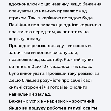
вдосконалюємо цю навичку, якщо бажання
опанувати цю навичку превалює над
страхом. Так і з керівною посадою буде.
Пані Анна поділилася ще однією корисною
практикою перед тим, як податися на
керівну посаду.
Проведіть ревізію досвіду – випишіть всі
задачі, які ви колись виконували,
незалежно від масштабу. Кожний пункт
оцініть від 0 до 10 як вдалося і як цікаво
було виконувати. Провівши таку ревізію, ви
дещо більше зрозумієте про себе і свої
сильні сторони і чи готові ви очолити
навчальний заклад.
Бажаємо успіхів у кар’єрному зростанні!
Якщо ви пошуку роботи в галузі освіти