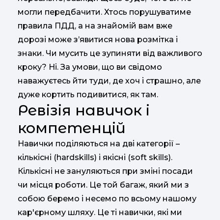
могли передбачити. Хтось порушуватиме
правила ПДД, а на знайомій вам вже
дорозі може з’явитися нова розмітка і
знаки. Чи мусить це зупиняти від важливого
кроку? Ні. За умови, що ви свідомо
наважуєтесь йти туди, де хоч і страшно, але
дуже кортить подивитися, як там.
Ревізія навичок і
компетенцій
Навички поділяються на дві категорії –
кількісні (hardskills) і якісні (soft skills).
Кількісні не зануляються при зміні посади
чи місця роботи. Це той багаж, який ми з
собою беремо і несемо по всьому нашому
кар'єрному шляху. Це ті навички, які ми