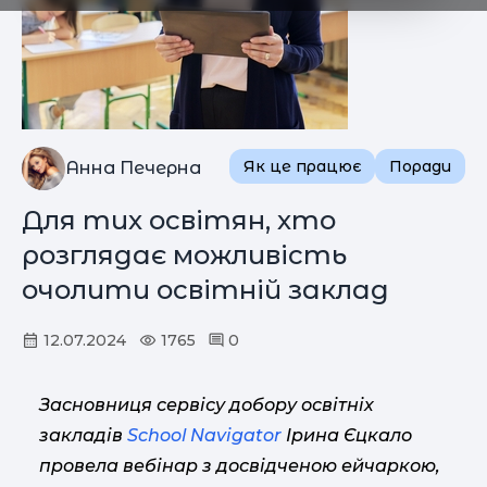
Як це працює
Поради
Анна Печерна
Для тих освітян, хто
розглядає можливість
очолити освітній заклад
12.07.2024
1765
0
Засновниця сервісу добору освітніх
закладів
School Navіgator
Ірина Єцкало
провела вебінар з досвідченою ейчаркою,