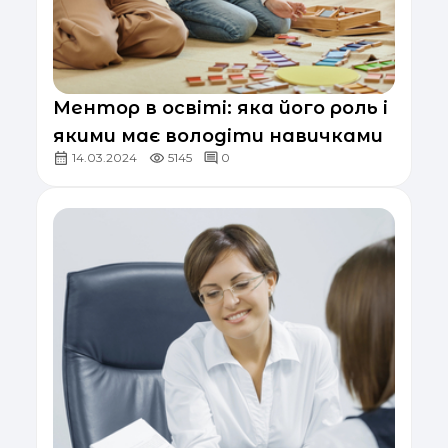
Ментор в освіті: яка його роль і
якими має володіти навичками
14.03.2024
5145
0