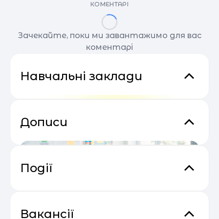
КОМЕНТАРІ
Зачекайте, поки ми завантажимо для вас
коментарі
Навчальні заклади
Дописи
Події
Сезон прибуткових розсилок 2025
04.05
— 2026
Вакансії