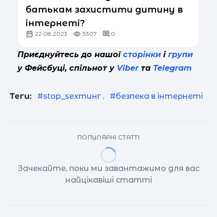
батькам захистити дитину в
інтернеті?
22.08.2023
3307
0
Приєднуйтесь до нашої
сторінки
і
групи
у Фейсбуці, спільнот у
Viber
та
Telegram
Теги:
#stop_sexтинг
,
#безпека в інтернеті
ПОПУЛЯРНІ СТАТТІ
Зачекайте, поки ми завантажимо для вас
найцікавіші статті