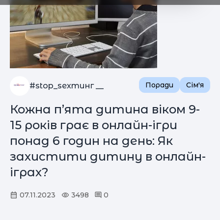
Поради
Сім'я
#stop_sexтинг __
Кожна п’ята дитина віком 9-
15 років грає в онлайн-ігри
понад 6 годин на день: Як
захистити дитину в онлайн-
іграх?
07.11.2023
3498
0