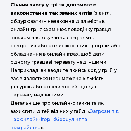
Сіяння хаосу у грі за допомогою
використання так званих читів
(з англ.
обдурювати) – незаконна діяльність в
онлайн-грі, яка змінює поведінку гравця
шляхом застосування спеціально
створених або модифікованих програм або
обладнання в онлайн іграх, щоб дати
одному гравцеві перевагу над іншими.
Наприклад, ви вводите якийсь код у грі й у
вас з’являється необмежена кількість
ресурсів або можливостей, що дає
перевагу над іншими.
Детальніше про онлайн-ризики та як
захистити дітей від них у гайді «
Загрози під
час онлайн-ігор: кібербулінг та
шахрайство
».