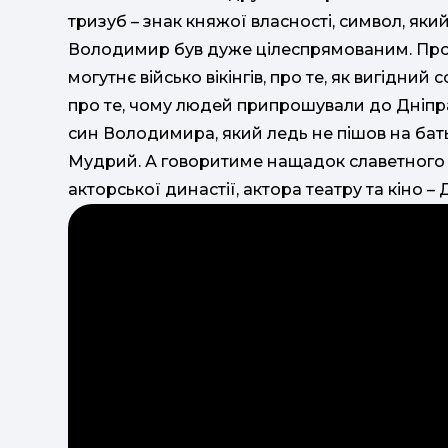
тризуб – знак княжої власності, символ, яки
Володимир був дуже цілеспрямованим. Про те
могутнє військо вікінгів, про те, як вигідни
про те, чому людей припрошували до Дніпра
син Володимира, який ледь не пішов на батьк
Мудрий. А говоритиме нащадок славетного 
акторської династії, актора театру та кіно –