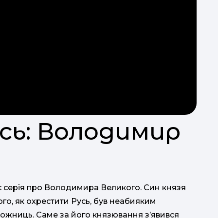
усь: Володимир
є серія про Володимира Великого. Син князя
го, як охрестити Русь, був неабияким
ложниць. Саме за його князювання з’явився