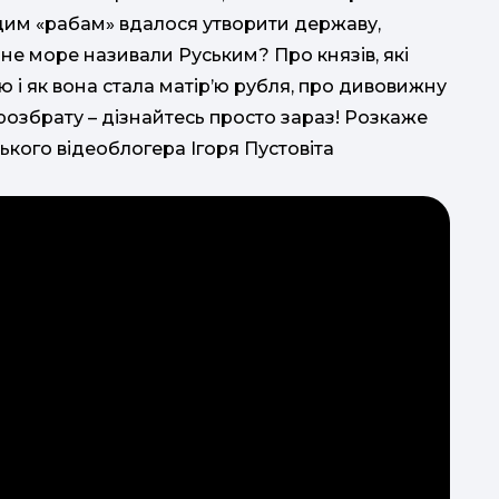
г
цим «рабам» вдалося утворити державу,
рне море називали Руським? Про князів, які
ню і як вона стала матір’ю рубля, про дивовижну
років.
розбрату – дізнайтесь просто зараз! Розкаже
ького відеоблогера Ігоря Пустовіта
вик