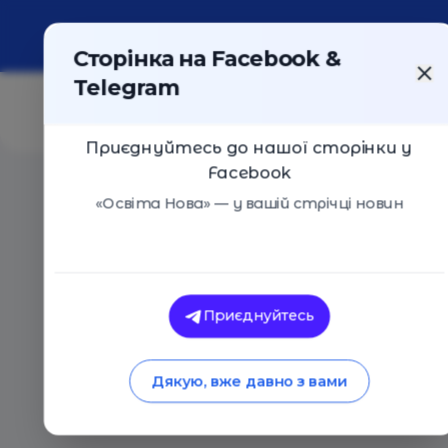
Про портал
Реклама
Контакти
Сторінка на Facebook &
Telegram
Приєднуйтесь до нашої сторінки у
Facebook
Головна
/
Статті
/
Серіал «Книга-мандрівка. Україна»
«Освіта Нова» — у вашій стрічці новин
Освіта Нова
Серіал «Книга-мандр
Приєднуйтесь
сезон
Дякую, вже давно з вами
20.03.2023
3320
0