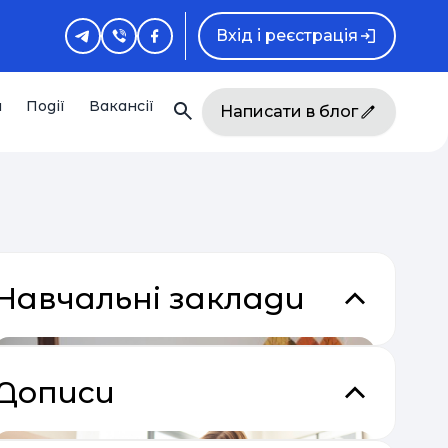
Вхід і реєстрація
и
Події
Вакансії
Написати в блог
Навчальні заклади
Дописи
кладки