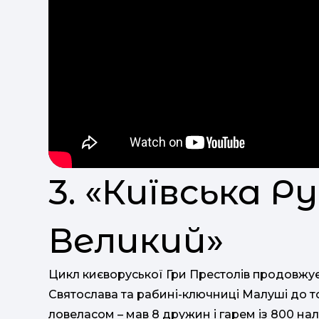
3. «Київська Р
Великий»
Цикл києворуської Гри Престолів продовжу
Святослава та рабині-ключниці Малуші до то
ловеласом – мав 8 дружин і гарем із 800 на