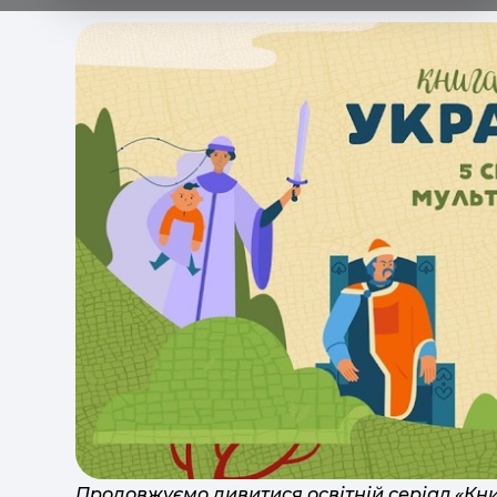
Продовжуємо дивитися освітній серіал «Кни