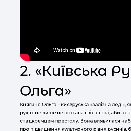
2. «Київська Р
Ольга»
Княгиня Ольга – києвруська «залізна леді»,
руках не лише не поїхала світ за очі, аби не
спадкоємцем престолу. Вона виявилася наб
про підвищення культурного рівня русичів,