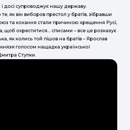
й і досі супроводжує нашу державу.
, як він виборов престол у братів, зібравши
й союз та кохання стали причиною хрещення Русі,
, щоб охреститися… списами – все це розказує
а, як колись той пішов на братів – Ярослав
князя голосом нащадка української
 Дмитра Ступки.