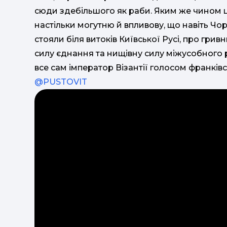
сюди здебільшого як раби. Яким же чином 
настільки могутню й впливову, що навіть Чо
стояли біля витоків Київської Русі, про грив
силу єднання та нищівну силу міжусобного 
все сам імператор Візантії голосом франківс
@PUSTOVIT