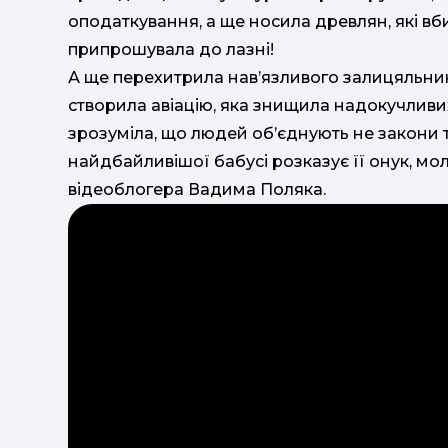
оподаткування, а ще носила древлян, які вбил
припрошувала до лазні!
А ще перехитрила нав’язливого залицяльник
створила авіацію, яка знищила надокучливих
зрозуміла, що людей об’єднують не закони т
найдбайливішої бабусі розказує її онук, 
відеоблогера Вадима Поляка.