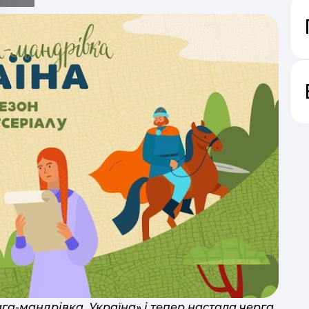
дітей
га-мандрівка. Україна» і тепер настала черга