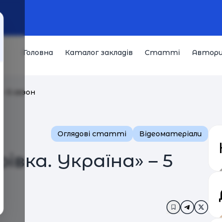
Головна
Каталог закладів
Статті
Автор
 – 5 сезон
Оглядові статті
Відеоматеріали
івка. Україна» – 5
Додати в за