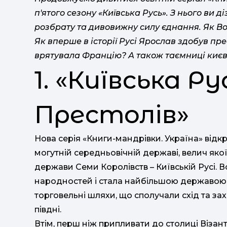
п'ятого сезону «Київська Русь». З нього ви 
розбрату та дивовижну силу єднання. Як В
Як вперше в історії Русі Ярослав здобув пр
врятувала Францію? А також таємниці києвор
1. «Київська Ру
Престолів»
Нова серія «Книги-мандрівки. Україна» відк
могутній середньовічній державі, велич яко
держави Семи Королівств – Київській Русі. 
народностей і стала найбільшою державою 
торговельні шляхи, що сполучали схід та зах
півдні.
Втім, перш ніж припливати до столиці Візан