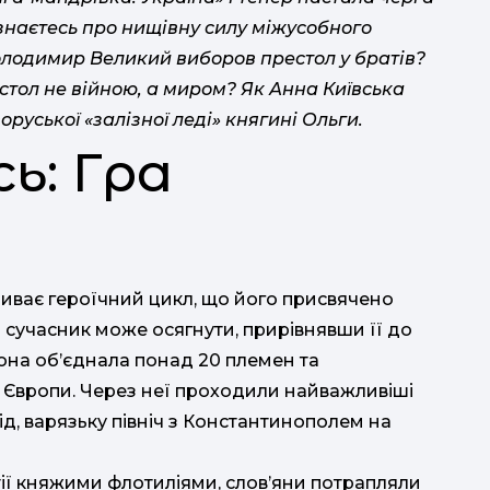
дізнаєтесь про нищівну силу міжусобного
олодимир Великий виборов престол у братів?
естол не війною, а миром? Як Анна Київська
уської «залізної леді» княгині Ольги.
сь: Гра
риває героїчний цикл, що його присвячено
школі.
ї сучасник може осягнути, прирівнявши її до
Вона об’єднала понад 20 племен та
сп
Європи. Через неї проходили найважливіші
ід, варязьку північ з Константинополем на
тії княжими флотиліями, слов’яни потрапляли