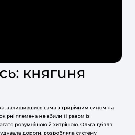
усь: княгиня
 яка, залишившись сама з трирічним сином на
покірні племена не вбили її разом із
агато розумнішою й хитрішою. Ольга дбала
 будувала дороги, розробляла систему