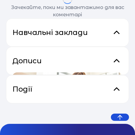
Зачекайте, поки ми завантажимо для вас
коментарі
Навчальні заклади
Дописи
Події
Основи email маркетингу від
04.05
SendPulse
Міжнародний ліцей Глобус
54% українських підлітків