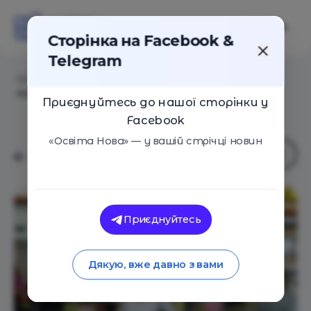
Сторінка на Facebook &
Telegram
Головна
/
Навчальні заклади
/
Територія дитячого
комфорту «Be Happy»
Приєднуйтесь до нашої сторінки у
Facebook
«Освіта Нова» — у вашій стрічці новин
Приєднуйтесь
Дякую, вже давно з вами