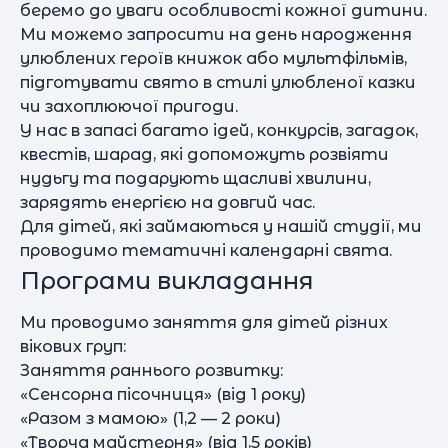
беремо до уваги особливості кожної дитини.
Ми можемо запросити на день народження
улюблених героїв книжок або мультфільмів,
підготувати свято в стилі улюбленої казки
чи захоплюючої пригоди.
У нас в запасі багато ідей, конкурсів, загадок,
квестів, шарад, які допоможуть розвіяти
нудьгу та подарують щасливі хвилини,
зарядять енергією на довгий час.
Для дітей, які займаються у нашій студії, ми
проводимо тематичні календарні свята.
Програми викладання
Ми проводимо заняття для дітей різних
вікових груп:
Заняття раннього розвитку:
«Сенсорна пісочниця» (від 1 року)
«Разом з мамою» (1,2 — 2 роки)
«Творча майстерня» (від 1,5 років)