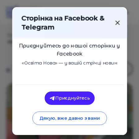
Сторінка на Facebook &
Telegram
Головна
/
Навчальні заклади
/
Традиція, сімейний
клуб
Приєднуйтесь до нашої сторінки у
Facebook
«Освіта Нова» — у вашій стрічці новин
Приєднуйтесь
Дякую, вже давно з вами