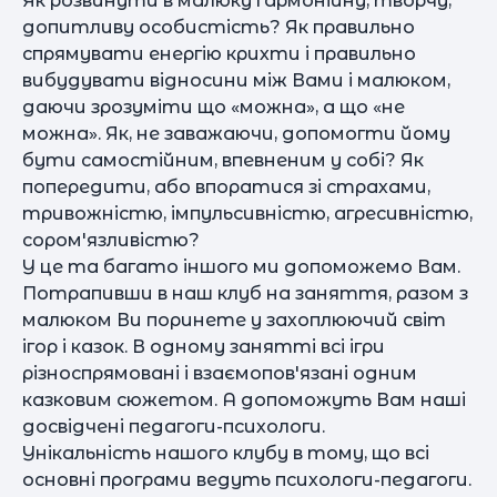
Як розвинути в малюку гармонійну, творчу,
допитливу особистість? Як правильно
спрямувати енергію крихти і правильно
вибудувати відносини між Вами і малюком,
даючи зрозуміти що «можна», а що «не
можна». Як, не заважаючи, допомогти йому
бути самостійним, впевненим у собі? Як
попередити, або впоратися зі страхами,
тривожністю, імпульсивністю, агресивністю,
сором'язливістю?
У це та багато іншого ми допоможемо Вам.
Потрапивши в наш клуб на заняття, разом з
малюком Ви поринете у захоплюючий світ
ігор і казок. В одному занятті всі ігри
різноспрямовані і взаємопов'язані одним
казковим сюжетом. А допоможуть Вам наші
досвідчені педагоги-психологи.
Унікальність нашого клубу в тому, що всі
основні програми ведуть психологи-педагоги.