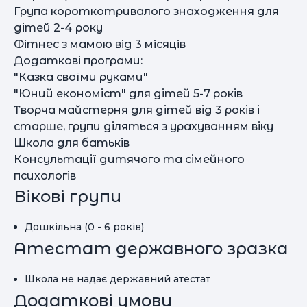
Група короткотривалого знаходження для
дітей 2-4 року
Фiтнес з мамою вiд 3 мiсяцiв
Додаткові програми:
"Казка своїми руками"
"Юний економіст" для дітей 5-7 років
Творча майстерня для дітей від 3 років і
старше, групи діляться з урахуванням віку
Школа для батьків
Консультації дитячого та сімейного
психологів
Вікові групи
Дошкільна (0 - 6 років)
Атестат державного зразка
Школа не надає державний атестат
Додаткові умови