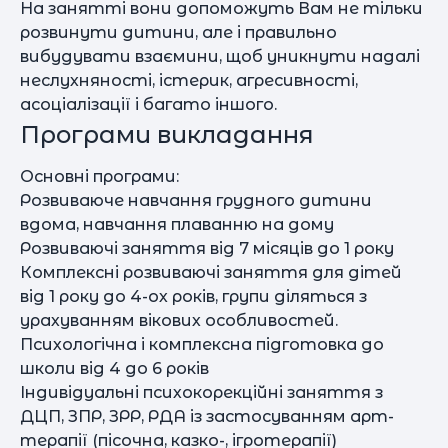
На занятті вони допоможуть Вам не тільки
розвинути дитини, але і правильно
вибудувати взаємини, щоб уникнути надалі
неслухняності, істерик, агресивності,
асоціалізації і багато іншого.
Програми викладання
Основні програми:
Розвиваюче навчання грудного дитини
вдома, навчання плаванню на дому
Розвиваючі заняття від 7 місяців до 1 року
Комплексні розвиваючі заняття для дітей
від 1 року до 4-ох років, групи діляться з
урахуванням вікових особливостей.
Психологічна і комплексна підготовка до
школи від 4 до 6 років
Індивідуальні психокорекційні заняття з
ДЦП, ЗПР, ЗРР, РДА із застосуванням арт-
терапії (пісочна, казко-, ігротерапії)