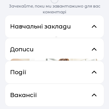
Зачекайте, поки ми завантажимо для вас
коментарі
Навчальні заклади
Дописи
Події
Основи email маркетингу від
04.05
SendPulse
Вакансії
54% українських підлітків
Викладач програмування та