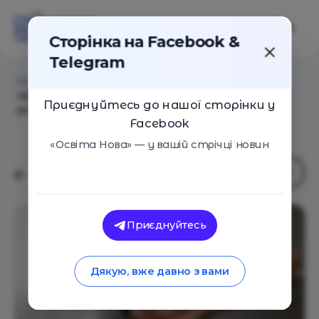
Сторінка на Facebook &
Telegram
Головна
/
Статті
/
Найчастіше діти засмучуються
через допущені помилки, хоча це допомагає їм
Приєднуйтесь до нашої сторінки у
розвиватися
Facebook
«Освіта Нова» — у вашій стрічці новин
Приєднуйтесь
Дякую, вже давно з вами