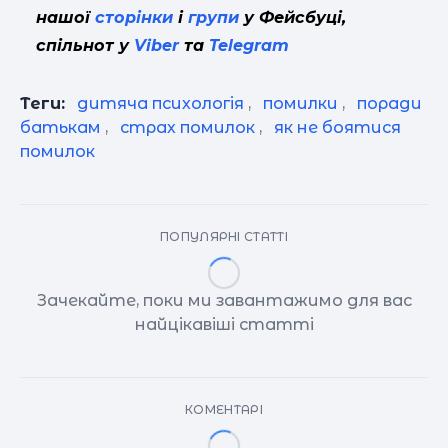
нашої
сторінки
і
групи
у Фейсбуці,
спільнот у
Viber
та
Telegram
Теги:
дитяча психологія
,
помилки
,
поради
батькам
,
страх помилок
,
як не боятися
помилок
ПОПУЛЯРНІ СТАТТІ
Зачекайте, поки ми завантажимо для вас
найцікавіші статті
КОМЕНТАРІ