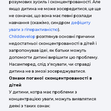
розумових зусиль і сконцентрованості. Але
якщо дитина не може зосередитися, це ще
не означає, що вона має певні розлади
навчання (скажімо, синдром
дефіциту
уваги з гіперактивністю
).
Childdevelop
розглянув основні причини
недостатньої сконцентрованості в дітей і
запропонував ідеї, як батьки можуть
допомогти дитині вирішити цю проблему.
Насамперед, слід з'ясувати, чи справді
дитина не в змозі зосереджуватися.
Ознаки поганої сконцентрованості в
дітей
У дитини, котра має проблеми з
концентрацією уваги, можуть виявлятися
деякі з таких ознак: