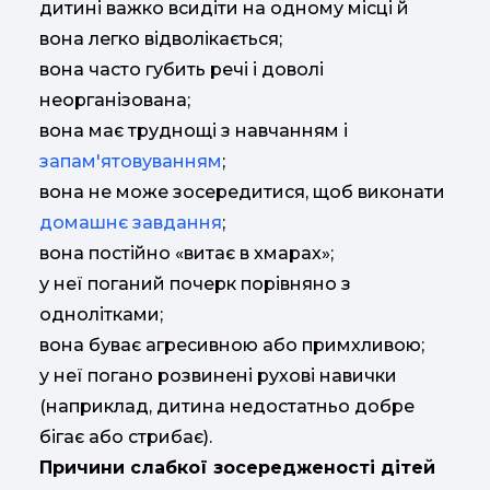
дитині важко всидіти на одному місці й
вона легко відволікається;
вона часто губить речі і доволі
неорганізована;
вона має труднощі з навчанням і
запам'ятовуванням
;
вона не може зосередитися, щоб виконати
домашнє завдання
;
вона постійно «витає в хмарах»;
у неї поганий почерк порівняно з
однолітками;
вона буває агресивною або примхливою;
у неї погано розвинені рухові навички
(наприклад, дитина недостатньо добре
бігає або стрибає).
Причини слабкої зосередженості дітей