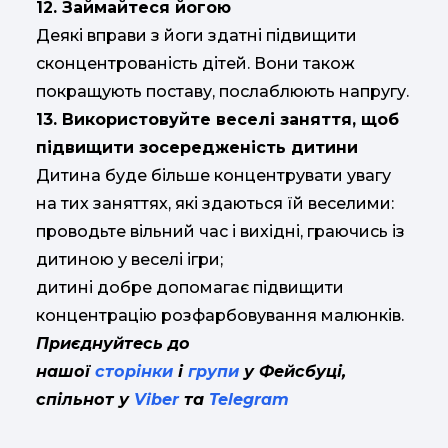
12. Займайтеся йогою
Деякі вправи з йоги здатні підвищити
сконцентрованість дітей. Вони також
покращують поставу, послаблюють напругу.
13. Використовуйте веселі заняття, щоб
підвищити зосередженість дитини
Дитина буде більше концентрувати увагу
на тих заняттях, які здаються їй веселими:
проводьте вільний час і вихідні, граючись із
дитиною у веселі ігри;
дитині добре допомагає підвищити
концентрацію розфарбовування малюнків.
Приєднуйтесь до
нашої
сторінки
і
групи
у Фейсбуці,
спільнот у
Viber
та
Telegram