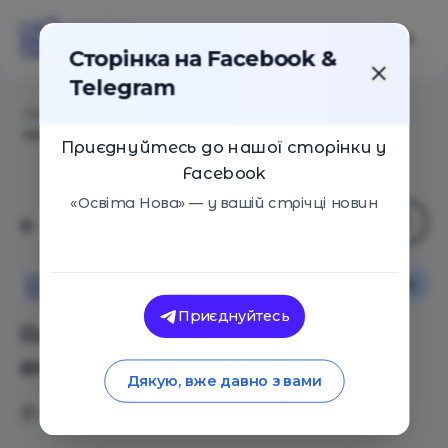
Сторінка на Facebook &
Telegram
Головна
/
Статті
/
Як розвинути в дитини вміння
концентруватися
Приєднуйтесь до нашої сторінки у
Facebook
«Освіта Нова» — у вашій стрічці новин
Оглядові статті
Сім'я
Освіта Нова
Приєднуйтесь
Як розвинути в дитини
вміння концентруватися
Дякую, вже давно з вами
07.11.2018
8124
0