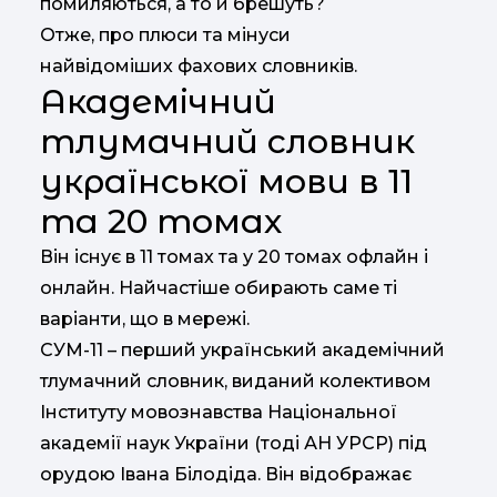
помиляються, а то й брешуть?
Отже, про плюси та мінуси
найвідоміших фахових словників.
Академічний
тлумачний словник
української мови в 11
та 20 томах
Він існує в 11 томах та у 20 томах офлайн і
онлайн. Найчастіше обирають саме ті
варіанти, що в мережі.
СУМ-11 – перший український академічний
тлумачний словник, виданий колективом
Інституту мовознавства Національної
академії наук України (тоді АН УРСР) під
орудою Івана Білодіда. Він відображає