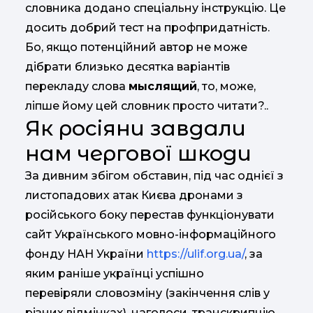
словника додано спеціальну інструкцію. Це
досить добрий тест на профпридатність.
Бо, якщо потенційний автор не може
дібрати близько десятка варіантів
перекладу слова
м
ыслящий
, то, може,
ліпше йому цей словник просто читати?..
Як росіяни завдали
нам чергової шкоди
За дивним збігом обставин, під час однієї з
листопадових атак Києва дронами з
російського боку перестав функціонувати
сайт Українського мовно-інформаційного
фонду НАН України
https://ulif.org.ua/
, за
яким раніше українці успішно
перевіряли словозміну (закінчення слів у
різних відмінках), наголоси, транскрипцію,