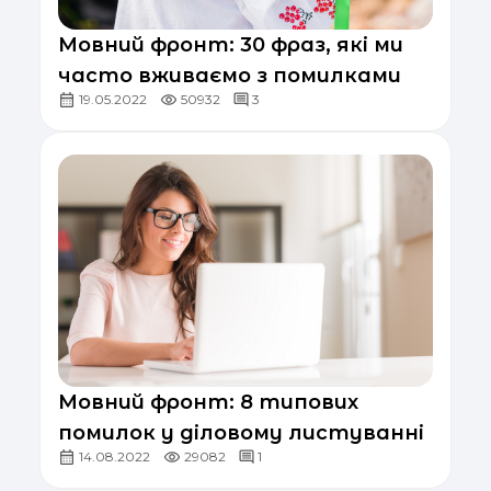
Мовний фронт: 30 фраз, які ми
часто вживаємо з помилками
19.05.2022
50932
3
Мовний фронт: 8 типових
помилок у діловому листуванні
14.08.2022
29082
1