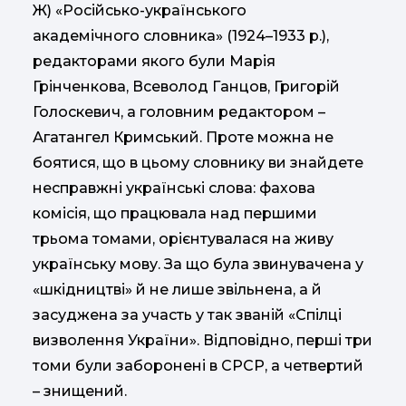
Ж) «Російсько-українського
академічного словника» (1924–1933 р.),
редакторами якого були Марія
Грінченкова, Всеволод Ганцов, Григорій
Голоскевич, а головним редактором –
Агатангел Кримський. Проте можна не
боятися, що в цьому словнику ви знайдете
несправжні українські слова: фахова
комісія, що працювала над першими
трьома томами, орієнтувалася на живу
українську мову. За що була звинувачена у
«шкідництві» й не лише звільнена, а й
засуджена за участь у так званій «Спілці
визволення України». Відповідно, перші три
томи були заборонені в СРСР, а четвертий
– знищений.