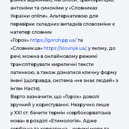
антоніми та синоніми у «Словниках
України online». Альтернативою для
перевірки складних випадків словозміни є
натепер словник
«Горох»
https://goroh.pp.ua/
та
«Словник.ua»
https://slovnyk.ua/
, у якому, до
речі, можна в онлайновому режимі
транслітерувати кириличні тексти
латинкою, а також дізнатися кличну форму
імені (щоправда, система «не знає людей» з
ім’ям Настя).
Варто зазначити, що «Горох» доволі
зручний у користуванні. Незручно лише
у XXI ст. бачити термін «сербохорватська
мова» в розділі «Етимологія». Адже
сербська та хорватська – окремі мови та