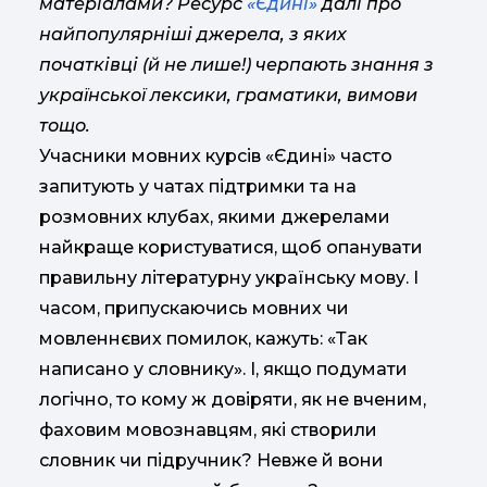
матеріалами? Ресурс
«Єдині»
далі про
найпопулярніші джерела, з яких
початківці (й не лише!) черпають знання з
української лексики, граматики, вимови
тощо.
Учасники мовних курсів «Єдині» часто
запитують у чатах підтримки та на
розмовних клубах, якими джерелами
найкраще користуватися, щоб опанувати
правильну літературну українську мову. І
часом, припускаючись мовних чи
мовленнєвих помилок, кажуть: «Так
написано у словнику». І, якщо подумати
логічно, то кому ж довіряти, як не вченим,
фаховим мовознавцям, які створили
словник чи підручник? Невже й вони