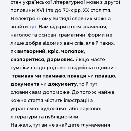
стан української літературної мови з другої
половини XVIII та до 70-х рр. XX століття.
В електронному вигляді словник можна
знайти
тут
. Вам відкриються значення,
наголос та основні граматичні форми не
лише добре відомих вам слів, але й таких,
як
витворний, кріс, чолопок,
скапаритися, дармовис.
Якщо маєте
сумніви щодо родового відмінка однини –
трамвая
чи
трамваю
,
правця
чи
правцю
,
документа
чи
документу
, то й тут
словник вам допоможе. До того ж майже
кожна стаття містить ілюстрації з
української художньої або наукової
літератури та публіцистики.
На жаль, тут ви не знайдете тлумачення