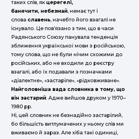
таких слів, як
церегелі,
банячити,
небезмай
, немає тут і
слова
славень
, начебто його взагалі не
існувало. Це пов’язано з тим, що в часи
Радянського Союзу панувала тенденція
зближення української мови з російською,
тому слова, що не були нічим схожими до
російських, або не входили до реєстру
взагалі, або їх подавали з позначками
«діалектне», «застаріле», «рідковживане».
Найголовніша вада словника в тому, що
він застарий
. Адже вийшов друком у 1970–
1980 рр.
Ні, цей словник не безнадійно застарілий,
бо більшість витлумачених у ньому слів ми
вживаємо й зараз. Але хіба такі одиниці,