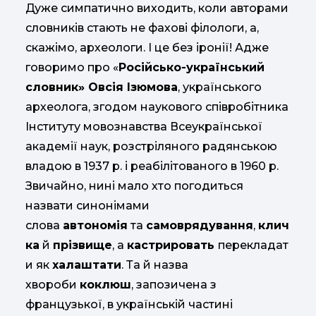
Дуже симпатично виходить, коли авторами
словників стають не фахові філологи, а,
скажімо, археологи. І це без іронії! Адже
говоримо про «
Російсько-український
словник» Овсія Ізюмова
, українського
археолога, згодом наукового співробітника
Інституту мовознавства Всеукраїнської
академії наук, розстріляного радянською
владою в 1937 р. і реабілітованого в 1960 р.
Звичайно, нині мало хто погодиться
назвати синонімами
слова
автономія
та
самоврядування
,
клич
ка
й
прізвище
, а
кастрировать
перекладат
и як
халаштати
. Та й назва
хвороби
коклюш
, запозичена з
французької, в українській частині