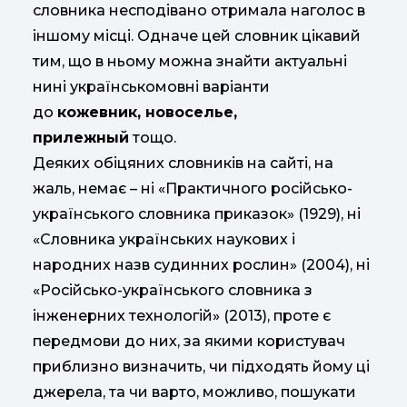
словника несподівано отримала наголос в
іншому місці. Одначе цей словник цікавий
тим, що в ньому можна знайти актуальні
нині українськомовні варіанти
до
кожевник, новоселье,
прилежный
тощо.
Деяких обіцяних словників на сайті, на
жаль, немає – ні «Практичного російсько-
українського словника приказок» (1929), ні
«Словника українських наукових і
народних назв судинних рослин» (2004), ні
«Російсько-українського словника з
інженерних технологій» (2013), проте є
передмови до них, за якими користувач
приблизно визначить, чи підходять йому ці
джерела, та чи варто, можливо, пошукати