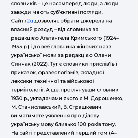
словників – це насамперед люди, а люди
завжди мають суб’єктивні погляди.
Сайт
r2u
дозволяє обрати джерела на
власний розсуд – від словника за
редакцією Агатангела Кримського (1924–
1933 р.) і до вебсловника жіночих назв
української мови за редакцією Олени
Синчак (2022). Тут є словники прислів’їв і
приказок, фразеологізмів, складної
лексики, технічної та військової
термінології. А ще, проглянувши словник
1930 р., укладачами якого є М. Дорошенко,
М. Станиславський, В. Страшкевич,
ви матимете уявлення про ділову
українську мову близько 100 років тому.
На сайті представлений перший том (А–