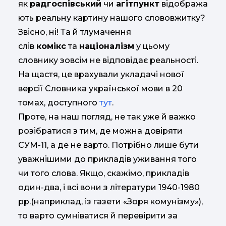
як
радгоспівський
чи
агітпункт
відобража
ють реальну картину нашого слововжитку?
Звісно, ні! Та й тлумачення
слів
комікс
та
націоналізм
у цьому
словнику зовсім не відповідає реальності.
На щастя, це врахували укладачі нової
версії Словника української мови в 20
томах, доступного
тут
.
Проте, на наш погляд, не так уже й важко
розібратися з тим, де можна довіряти
СУМ-11, а де не варто. Потрібно лише бути
уважнішими до прикладів уживання того
чи того слова. Якщо, скажімо, прикладів
один-два, і всі вони з літератури 1940-1980
рр.(наприклад, із газети «Зоря комунізму»),
то варто сумніватися й перевірити за