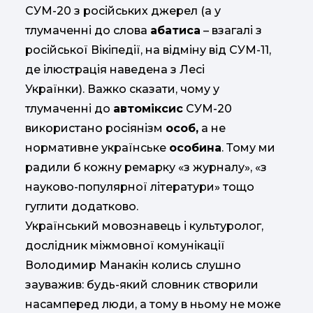
СУМ-20 з російських джерел (а у
тлумаченні до слова
абатиса
– взагалі з
російської Вікіпедії, на відміну від СУМ-11,
де ілюстрація наведена з Лесі
Українки). Важко сказати, чому у
тлумаченні до
автоміксис
СУМ-20
використано росіянізм
особ,
а не
нормативне українське
особина
. Тому ми
радили б кожну ремарку «з журналу», «з
науково-популярної літератури» тощо
гуглити додатково.
Український мовознавець і культуролог,
дослідник міжмовної комунікації
Володимир Манакін колись слушно
зауважив: будь-який словник створили
насамперед люди, а тому в ньому не може