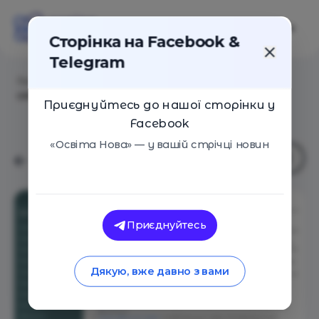
Сторінка на Facebook &
Telegram
Головна
/
Статті
/
Мовний фронт: українські
словники – довіряй, але перевіряй
Приєднуйтесь до нашої сторінки у
Facebook
«Освіта Нова» — у вашій стрічці новин
Приєднуйтесь
Дякую, вже давно з вами