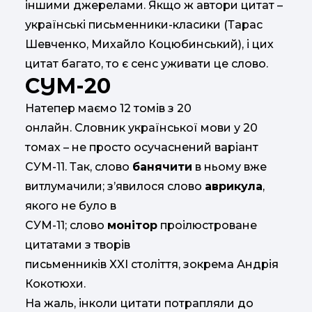
іншими джерелами. Якщо ж автори цитат –
українські письменники-класики (Тарас
Шевченко, Михайло Коцюбинський), і цих
цитат багато, то є сенс уживати це слово.
СУМ-20
Натепер маємо 12 томів з 20
онлайн. Словник української мови у 20
томах – не просто осучаснений варіант
СУМ-11. Так, слово
банячити
в ньому вже
витлумачили; з’явилося слово
аврикула
,
якого не було в
СУМ-11; слово
монітор
проілюстроване
цитатами з творів
письменників XXI століття, зокрема Андрія
Кокотюхи.
На жаль, інколи цитати потрапляли до