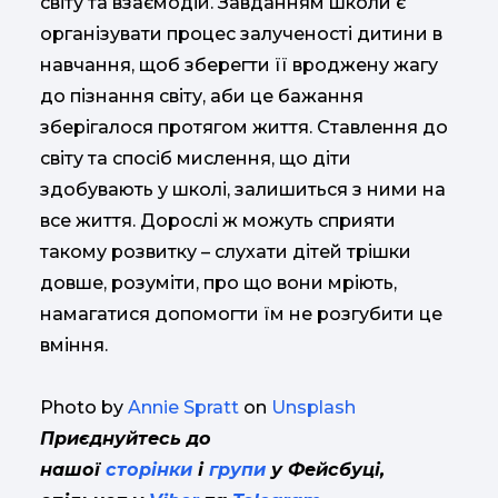
світу та взаємодій. Завданням школи є
організувати процес залученості дитини в
навчання, щоб зберегти її вроджену жагу
до пізнання світу, аби це бажання
зберігалося протягом життя. Ставлення до
світу та спосіб мислення, що діти
здобувають у школі, залишиться з ними на
все життя. Дорослі ж можуть сприяти
такому розвитку – слухати дітей трішки
довше, розуміти, про що вони мріють,
намагатися допомогти їм не розгубити це
вміння.
Photo by
Annie Spratt
on
Unsplash
Приєднуйтесь до
нашої
сторінки
і
групи
у Фейсбуці,