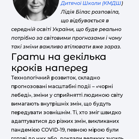
Дитячої Школи (КМДШ
)
Лідія Білас розповіла,
що відбувається в
середній освіті України, що буде реально
потрібно за світовими прогнозами і чому
такі зміни важливо втілювати вже зараз.
Грати на декілька
кроків наперед
Технологічний розвиток, складно
прогнозовані масштабні події – «чорні
лебеді», зміни у сприйнятті людиною світу
вимагають внутрішніх змін, що будуть
передувати зовнішнім. Ті, хто зміг швидко
адаптуватися до різких змін, викликаних
пандемією COVID-19, певною мірою були
готові до них або доклали великих зусиль,