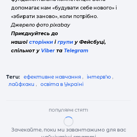
допомагає нам «будувати себе нового» і
«збирати заново», коли потрібно.
Джерело фото pixabay
Приєднуйтесь до
нашої
сторінки
і
групи
у Фейсбуці,
спільнот у
Viber
та
Telegram
Теги:
ефективне навчання
,
інтерв'ю
,
лайфхаки
,
освіта в Україні
ПОПУЛЯРНІ СТАТТІ
Зачекайте, поки ми завантажимо для вас