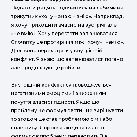
Педагоги радять подивитися на себе як на
трикутник «хочу – знаю – вмію». Наприклад,
я хочу приходити вчасно на зустрічі, але
«не вмію». Хочу перестати запізнюватися.
Спочатку це протиріччя між «хочу» і «вмію».
Далі воно переходить у внутрішній
конфлікт. Я знаю, що запізнюватися погано,
але продовжую це робити.
Внутрішній конфлікт супроводжується
негативними емоціями і зниженням
почуття власної гідності. Якщо цю
проблему не формулювати і не вирішувати,
то згодом це стає проблемою сім’ї або
колективу. Доросла людина вчасно
формулює проблему, переводить її в