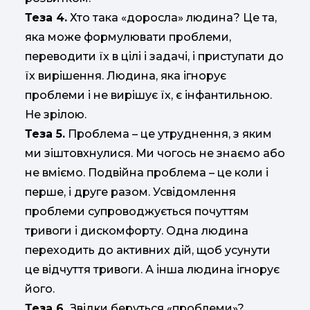
Теза 4.
Хто така «доросла» людина? Це та,
яка може формулювати проблеми,
переводити їх в цілі і задачі, і приступати до
їх вирішення. Людина, яка ігнорує
проблеми і не вирішує їх, є інфантильною.
Не зрілою.
Теза 5.
Проблема – це утруднення, з яким
ми зіштовхнулися. Ми чогось не знаємо або
не вміємо. Подвійна проблема – це коли і
перше, і друге разом. Усвідомлення
проблеми супроводжується почуттям
тривоги і дискомфорту. Одна людина
переходить до активних дій, щоб усунути
це відчуття тривоги. А інша людина ігнорує
його.
Теза 6.
Звідки беруться «проблеми»?