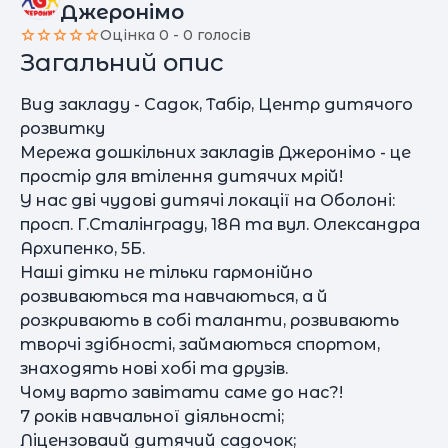
Джеронімо
Оцінка 0 - 0 голосів
Загальний опис
Вид закладу - Садок, Табір, Центр дитячого
розвитку
Мережа дошкільних закладів Джеронімо - це
простір для втілення дитячих мрій!
У нас дві чудові дитячі локації на Оболоні:
просп. Г.Сталінграду, 18А та вул. Олександра
Архипенко, 5Б.
Наші дітки не тільки гармонійно
розвиваються та навчаються, а й
розкривають в собі таланти, розвивають
творчі здібності, займаються спортом,
знаходять нові хобі та друзів.
Чому варто завітати саме до нас?!
7 років навчальної діяльності;
Ліцензоваий дитячий садочок;