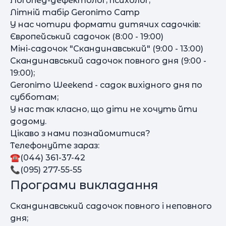
Логопед-дефектолог, психолог;
Літній табір Geronimo Camp
У нас чотири формати дитячих садочків:
Європейський садочок (8:00 - 19:00)
Міні-садочок "Скандинавський" (9:00 - 13:00)
Скандинавський садочок повного дня (9:00 -
19:00);
Geronimo Weekend - садок вихідного дня по
субботам;
У нас так класно, що діти не хочуть йти
додому.
Цікаво з нами познайомитися?
Телефонуйте зараз:
☎️(044) 361-37-42
📞(095) 277-55-55
Програми викладання
Скандинавський садочок повного і неповного
дня;