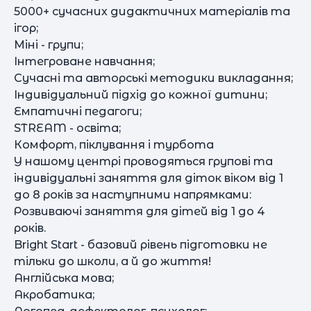
5000+ сучасних дидактичних матеріалів та
ігор;
Міні - групи;
Інтегроване навчання;
Сучасні та авторські методики викладання;
Індивідуальний підхід до кожної дитини;
Емпатичні педагоги;
STREAM - освіта;
Комфорт, піклування і турбота
У нашому центрі проводяться групові та
індивідуальні заняття для діток віком від 1
до 8 років за наступними напрямками:
Розвиваючі заняття для дітей від 1 до 4
років.
Bright Start - базовий рівень підготовки не
тільки до школи, а й до життя!
Англійська мова;
Акробатика;