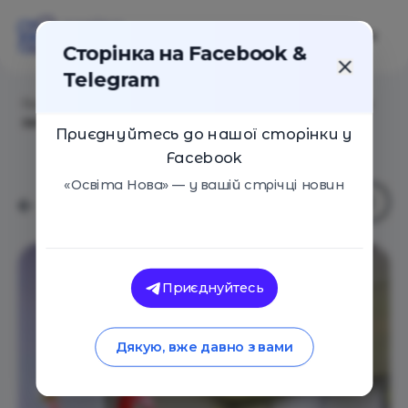
Сторінка на Facebook &
Telegram
Головна
/
Навчальні заклади
/
Мережа дошкільних
закладів Джеронімо
Приєднуйтесь до нашої сторінки у
Facebook
«Освіта Нова» — у вашій стрічці новин
Приєднуйтесь
Дякую, вже давно з вами