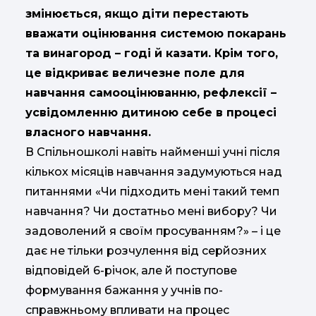
змінюється, якщо діти перестають
вважати оцінювання системою покарань
та винагород – годі й казати. Крім того,
це відкриває величезне поле для
навчання самооцінюванню, рефлексії –
усвідомленню дитиною себе в процесі
власного навчання.
В Спільношколі навіть найменші учні після
кількох місяців навчання задумуються над
питаннями «Чи підходить мені такий темп
навчання? Чи достатньо мені вибору? Чи
задоволений я своїм просуванням?» – і це
дає не тільки розчулення від серйозних
відповідей 6-річок, але й поступове
формування бажання у учнів по-
справжньому впливати на процес