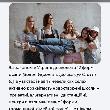
За законом в Україні дозволено 12 форм
освіти
(Закон України «Про освіту» Стаття
9.),
а у містах і навіть невеликих селах
активно розквітають новостворені школи –
приватні, альтернативні, дистанційні,
центри підтримки певної форми
(домашньої, сімейної, тощо). Це цілком