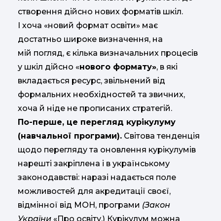
створення дійсно нових форматів шкіл.
І хоча «новий формат освіти» має
достатньо широке визначення, на
мій погляд, є кілька визначальних процесів
у шкіл дійсно «
нового формату»
, в які
вкладається ресурс, звільнений від
формальних необхідностей та звичних,
хоча й ніде не прописаних стратегій.
По-перше, це перегляд курікулуму
(навчальної програми).
Світова тенденція
щодо перегляду та оновлення курікулумів
нарешті закріплена і в українському
законодавстві: наразі надається поле
можливостей для акредитації своєї,
відмінної від МОН, програми
(Закон
України
«Про освіту.) Курікулум можна