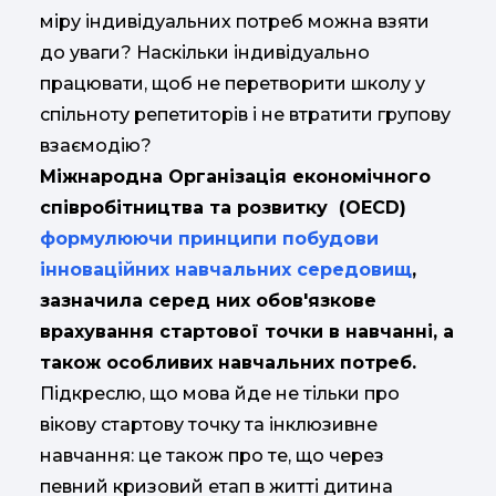
міру індивідуальних потреб можна взяти
до уваги? Наскільки індивідуально
працювати, щоб не перетворити школу у
спільноту репетиторів і не втратити групову
взаємодію?
Міжнародна Організація економічного
співробітництва та розвитку (OECD)
формулюючи принципи побудови
інноваційних навчальних середовищ
,
зазначила серед них обов'язкове
врахування стартової точки в навчанні, а
також особливих навчальних потреб.
Підкреслю, що мова йде не тільки про
вікову стартову точку та інклюзивне
навчання: це також про те, що через
певний кризовий етап в житті дитина