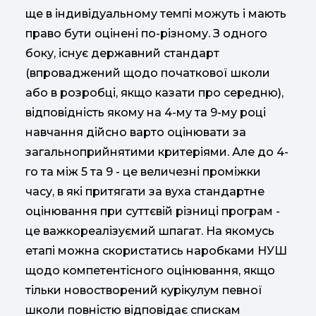
ще в індивідуальному темпі можуть і мають
право бути оцінені по-різному. З одного
боку, існує державний стандарт
(впроваджений щодо початкової школи
або в розробці, якщо казати про середню),
відповідність якому на 4-му та 9-му році
навчання дійсно варто оцінювати за
загальноприйнятими критеріями. Але до 4-
го та між 5 та 9 - це величезні проміжки
часу, в які притягати за вуха стандартне
оцінювання при суттєвій різниці програм -
це важкореалізуємий шпагат. На якомусь
етапі можна скористатись наробками НУШ
щодо компетентісного оцінювання, якщо
тільки новостворений курікулум певної
школи повністю відповідає спискам