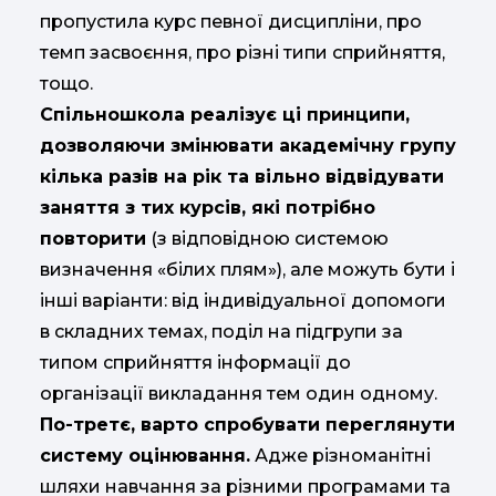
пропустила курс певної дисципліни, про
темп засвоєння, про різні типи сприйняття,
тощо.
Спільношкола реалізує ці принципи,
дозволяючи змінювати академічну групу
кілька разів на рік та вільно відвідувати
заняття з тих курсів, які потрібно
повторити
(з відповідною системою
визначення «білих плям»), але можуть бути і
інші варіанти: від індивідуальної допомоги
в складних темах, поділ на підгрупи за
типом сприйняття інформації до
організації викладання тем один одному.
По-третє, варто спробувати переглянути
систему оцінювання.
Адже різноманітні
шляхи навчання за різними програмами та