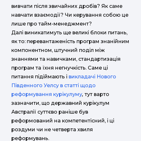
вивчати після звичайних дробів? Як саме
навчати взаємодії? Чи керування собою це
лише про тайм-менеджмент?
Далі виникатимуть ще великі блоки питань,
як то: перевантаженість програм знанійним
компонентном, штучний поділ між
знаннями та навичками, стандартизація
програм та їхня негнучкість. Саме ці
питання підіймають і
викладачі Нового
Південного Уелсу в статті щодо
реформування курікулуму
,
тут варто
зазначити, що державний курікулум
Австралії суттєво раніше був
реформований на компетентісний, і ці
роздуми чи не четверта хвиля
реформувань.