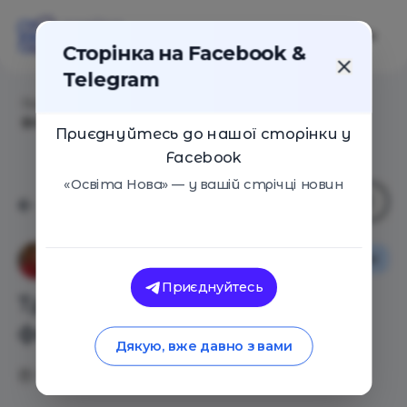
Сторінка на Facebook &
Telegram
Головна
/
Статті
/
Три кроки для Школи нового
формату
Приєднуйтесь до нашої сторінки у
Facebook
«Освіта Нова» — у вашій стрічці новин
Освіта в Україні
Ганна Усова
Приєднуйтесь
Три кроки для Школи нового
формату
Дякую, вже давно з вами
30.08.2020
3356
0