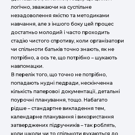
логічно, зважаючи на суспільне
незадоволення якістю та методиками
навчання, але з іншого боку цей процес
достатньо молодий і часто проходить
стадію чистого спротиву, коли організатори
чи спільноти батьків точно знають, як не
потрібно, а ось те, що потрібно – шукають
навпомацки.
В перелік того, що точно не потрібно,
попадають нудні педради, нескінченна
кількість паперової документації, детальні
поурочні планування, тощо. Набагато
рідше – стандартне викладення тем,
календарне планування і використання
затверджених підручників – так роблять,
коли школи чи то спільноти рухаються до