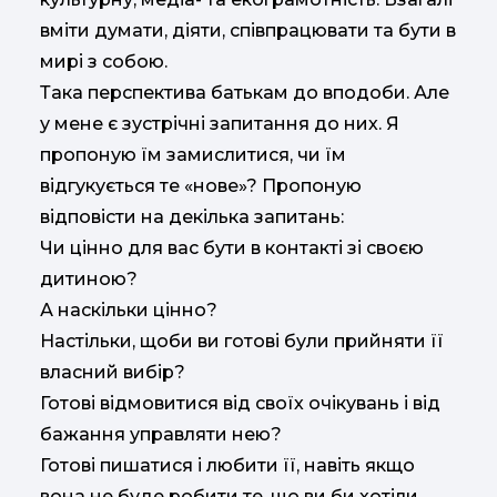
вміти думати, діяти, співпрацювати та бути в
мирі з собою.
Така перспектива батькам до вподоби. Але
у мене є зустрічні запитання до них. Я
пропоную їм замислитися, чи їм
відгукується те «нове»? Пропоную
відповісти на декілька запитань:
Чи цінно для вас бути в контакті зі своєю
дитиною?
А наскільки цінно?
Настільки, щоби ви готові були прийняти її
власний вибір?
Готові відмовитися від своїх очікувань і від
бажання управляти нею?
Готові пишатися і любити її, навіть якщо
вона не буде робити те, що ви би хотіли,