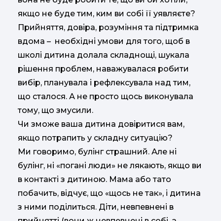
якщо не буде тим, ким ви собі її уявляєте?
Прийняття, довіра, розуміння та підтримка
вдома – необхідні умови для того, щоб в
школі дитина долала складнощі, шукала
рішення проблем, наважувалася робити
вибір, планувала і рефлексувала над тим,
що сталося. А не просто щось виконувала
тому, що змусили.
Чи зможе ваша дитина довіритися вам,
якщо потрапить у складну ситуацію?
Ми говоримо, булінг страшний. Але ні
булінг, ні «погані люди» не лякають, якщо ви
в контакті з дитиною. Мама або тато
побачить, відчує, що «щось не так», і дитина
з ними поділиться. Діти, невпевнені в
прийнятті (вони ж невпевнені в собі, а