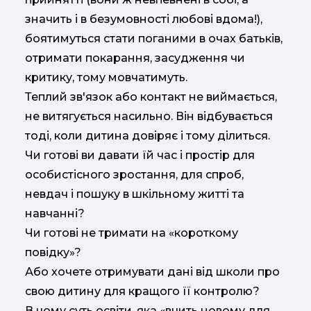
значить і в безумовності любові вдома!),
боятимуться стати поганими в очах батьків,
отримати покарання, засудження чи
критику, тому мовчатимуть.
Теплий зв'язок або контакт не виймається,
не витягується насильно. Він відбувається
тоді, коли дитина довіряє і тому ділиться.
Чи готові ви давати їй час і простір для
особистісного зростання, для спроб,
невдач і пошуку в шкільному житті та
навчанні?
Чи готові не тримати на «короткому
повідку»?
Або хочете отримувати дані від школи про
свою дитину для кращого її контролю?
В чому суть освіти, яка «вчить новому для