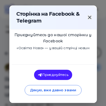
Сторінка на Facebook &
Telegram
Головна
/
Статті
/
Якщо школа готує дітей до
майбутнього – чи готові до цього батьки
Приєднуйтесь до нашої сторінки у
Facebook
«Освіта Нова» — у вашій стрічці новин
Освіта в Україні
Анастасія Киреєва
Приєднуйтесь
Якщо школа готує дітей до
майбутнього – чи готові до
Дякую, вже давно з вами
цього батьки
14.08.2020
5567
0