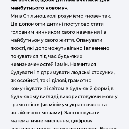
майбутнього новому».
Ми в Спільношколі розуміємо «нове» так.
Це допомогти дитині поступово стати
головним чинником свого навчання і в
майбутньому свого життя. Опанувати
якості, які допоможуть вільно і впевнено
почуватися під час будь-яких
невизначеностей і змін. Навчитися
будувати і підтримувати людські стосунки,
як особисті, так і ділові, грамотно
комунікувати зі світом в будь-якій формі, в
будь-якому вигляді, використовуючи мовну
грамотність (як мінімум українською та
англійською мовами). Застосовувати
математичне мислення, цифрову,
культурну, медіа- та екограмотність. Взагалі