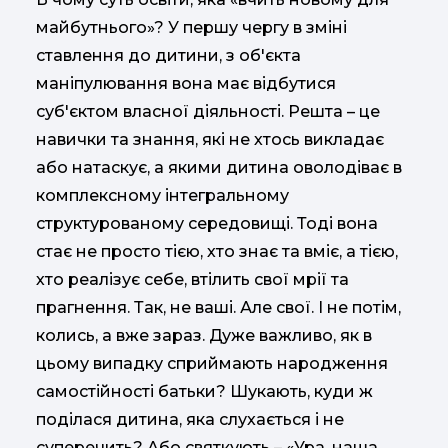
майбутнього»? У першу чергу в зміні
ставлення до дитини, з об'єкта
маніпулювання вона має відбутися
суб'єктом власної діяльності. Решта – це
навички та знання, які не хтось викладає
або натаскує, а якими дитина оволодіває в
комплексному інтегральному
структурованому середовищі. Тоді вона
стає не просто тією, хто знає та вміє, а тією,
хто реалізує себе, втілить свої мрії та
прагнення. Так, не ваші. Але свої. І не потім,
колись, а вже зараз. Дуже важливо, як в
цьому випадку сприймають народження
самостійності батьки? Шукають, куди ж
поділася дитина, яка слухається і не
суперечить? Або святкують – «Ура, наша