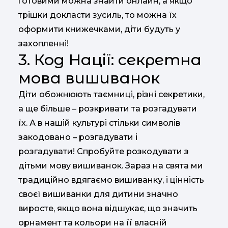
готовими можна знайти онлайн, а якщо
трішки докласти зусиль, то можна їх
оформити книжечками, діти будуть у
захопленні!
3. Код Нації: секретна
мова вишиванок
Діти обожнюють таємниці, різні секретики,
а ще більше – розкривати та розгадувати
їх. А в нашій культурі стільки символів
закодовано – розгадувати і
розгадувати! Спробуйте розкодувати з
дітьми мову вишиванок. Зараз на свята ми
традиційно вдягаємо вишиванку, і цінність
своєї вишиванки для дитини значно
виросте, якщо вона відшукає, що значить
орнамент та кольори на її власній