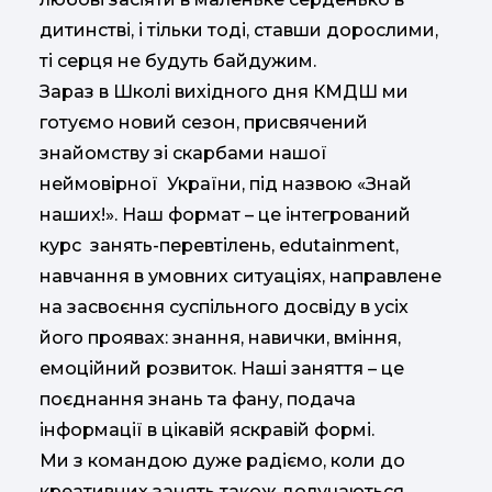
дитинстві, і тільки тоді, ставши дорослими,
ті серця не будуть байдужим.
Зараз в Школі вихідного дня КМДШ ми
готуємо новий сезон, присвячений
знайомству зі скарбами нашої
неймовірної України, під назвою «Знай
наших!». Наш формат – це інтегрований
курс занять-перевтілень, edutainment,
навчання в умовних ситуаціях, направлене
на засвоєння суспільного досвіду в усіх
його проявах: знання, навички, вміння,
емоційний розвиток. Наші заняття – це
поєднання знань та фану, подача
інформації в цікавій яскравій формі.
Ми з командою дуже радіємо, коли до
креативних занять також долучаються