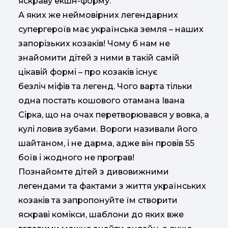
яскраву екшн-форму.
А яких же неймовірних легендарних
супергероїв має українська земля – наших
запорізьких козаків! Чому б нам не
знайомити дітей з ними в такій самій
цікавій формі – про козаків існує
безліч міфів та легенд. Чого варта тільки
одна постать кошового отамана Івана
Сірка, що на очах перетворювався у вовка, а
кулі ловив зубами. Вороги називали його
шайтаном, і не дарма, адже він провів 55
боїв і жодного не програв!
Познайомте дітей з дивовижними
легендами та фактами з життя українських
козаків та запропонуйте їм створити
яскраві комікси, шаблони до яких вже