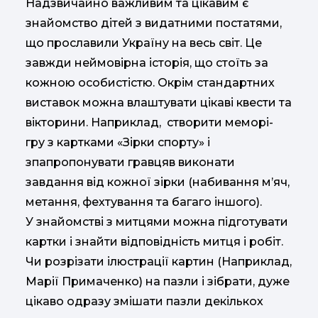
Надзвичайно важливим та цікавим є
знайомство дітей з видатними постатями,
що прославили Україну на весь світ. Це
завжди неймовірна історія, що стоїть за
кожною особистістю. Окрім стандартних
виставок можна влаштувати цікаві квести та
вікторини. Наприклад, створити меморі-
гру з картками «Зірки спорту» і
зпапропонувати гравцяв виконати
завдання від кожної зірки (набивання м’яч,
метання, фехтування та багаго іншого).
У знайомстві з митцями можна підготувати
картки і знайти відповідність митця і робіт.
Чи розрізати ілюстрації картин (Наприклад,
Марії Примаченко) на пазли і зібрати, дуже
цікаво одразу змішати пазли декількох