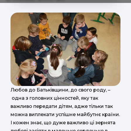
Любов до Батьківщини, до свого роду, –
одна з головних цінностей, яку так
важливо передати дітям, адже тільки так
можна виплекати успішне майбутнє країни.
І кожен знає, що дуже важливо ці зернята
любові засіяти в маленьке серденько в