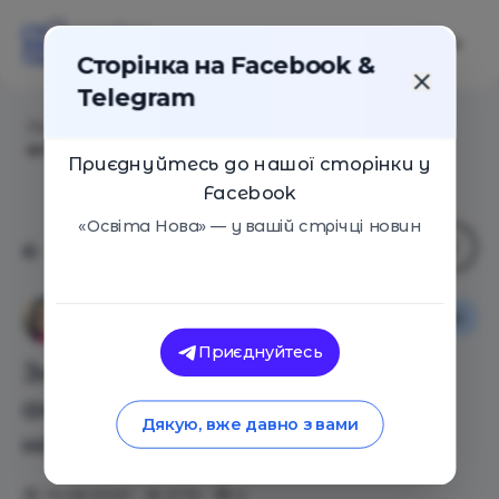
Сторінка на Facebook &
Telegram
Головна
/
Статті
/
Знай наших: добірка цікавих
активностей до національних свят
Приєднуйтесь до нашої сторінки у
Facebook
«Освіта Нова» — у вашій стрічці новин
Освіта в Україні
Альона Плис
Приєднуйтесь
Знай наших: добірка цікавих
активностей до
Дякую, вже давно з вами
національних свят
19.08.2020
5175
0