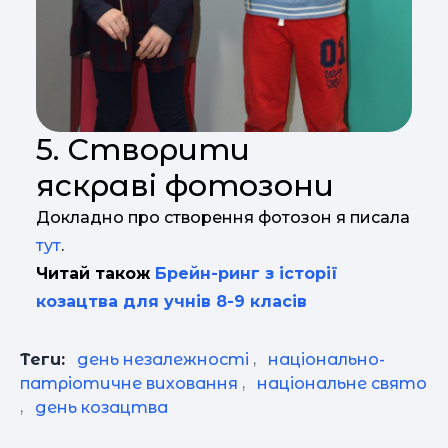
5. Створити
яскраві фотозони
Докладно про створення фотозон я писала
тут
.
Читай також
Брейн-ринг з історії
козацтва для учнів 8-9 класів
Теги:
день незалежності
,
національно-
патріотичне виховання
,
національне свято
,
день козацтва