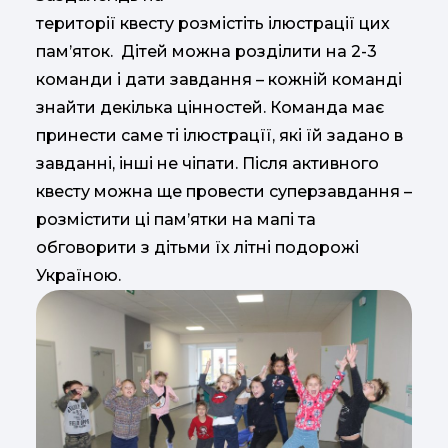
території квесту розмістіть ілюстрації цих
пам’яток. Дітей можна розділити на 2-3
команди і дати завдання – кожній команді
знайти декілька цінностей. Команда має
принести саме ті ілюстрацїї, які їй задано в
завданні, інші не чіпати. Після активного
квесту можна ще провести суперзавдання –
розмістити ці пам’ятки на мапі та
обговорити з дітьми їх літні подорожі
Україною.