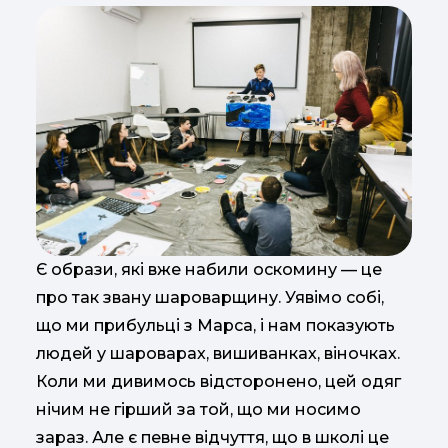
Є образи, які вже набили оскомину — це
про так звану шароварщину. Уявімо собі,
що ми прибульці з Марса, і нам показують
людей у шароварах, вишиванках, віночках.
Коли ми дивимось відсторонено, цей одяг
нічим не гірший за той, що ми носимо
зараз. Але є певне відчуття, що в школі це