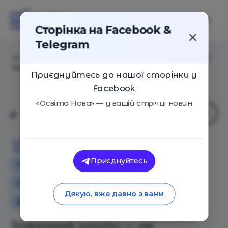
Сторінка на Facebook &
Telegram
Головна
/
Статті
/
Завдання школи — не заборонити
ТіkТоk, а бути цікавішим місцем, ніж соцмережі
Приєднуйтесь до нашої сторінки у
Facebook
«Освіта Нова» — у вашій стрічці новин
Освіта Нова
Приєднуйтесь
Інтерв'ю
Особистий досвід
Освіта в Україні
Дякую, вже давно з вами
Додаткова освіта для дітей
Завдання школи — не