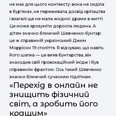
не має для цього контексту: вона не сиділа
в бур’янах, не переживала досвід кріпацтва
і взагалі ще не мала жодної драми в житті.
Це може зрозуміти доросла людина. А
дітям значно ближчий Шевченко-бунтар:
це ж справжній український Джим
Моррісон 19 століття. Я відчуваю, що навіть
його шапка — це вияв бунтарства, він
знаходив свій провокаційний імідж і був
справжнім франтом. Ось такий Шевченко
значно ближчий сучасним підліткам.
«Перехід в онлайн не
знищить фізичний
світ, а зробить його
кращим»