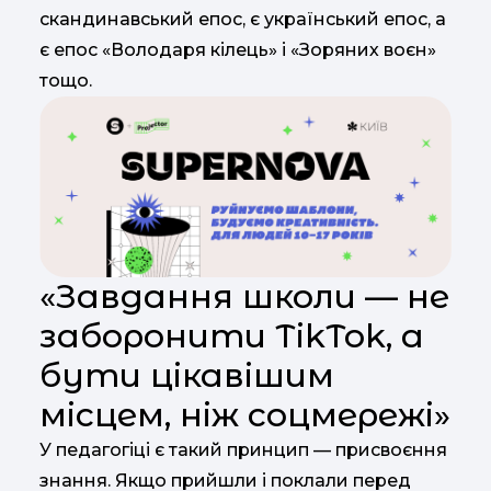
скандинавський епос, є український епос, а
є епос «Володаря кілець» і «Зоряних воєн»
тощо.
«Завдання школи — не
заборонити ТіkТоk, а
бути цікавішим
місцем, ніж соцмережі»
У педагогіці є такий принцип — присвоєння
знання. Якщо прийшли і поклали перед