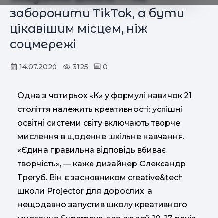
заборонити ТіkТоk, а бути
цікавішим місцем, ніж
соцмережі
14.07.2020
3125
0
Одна з чотирьох «К» у формулі навичок 21
століття належить креативності: успішні
освітні системи світу включають творче
мислення в щоденне шкільне навчання.
«Єдина правильна відповідь вбиває
творчість», — каже дизайнер Олександр
Трегуб. Він є засновником creative&tech
школи Projector для дорослих, а
нещодавно запустив школу креативного