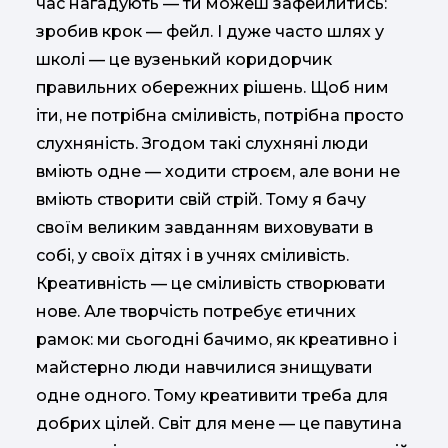
час нагадують — ти можеш зафейлитись:
зробив крок — фейл. І дуже часто шлях у
школі — це вузенький коридорчик
правильних обережних рішень. Щоб ним
іти, не потрібна сміливість, потрібна просто
слухняність. Згодом такі слухняні люди
вміють одне — ходити строєм, але вони не
вміють створити свій стрій. Тому я бачу
своїм великим завданням виховувати в
собі, у своїх дітях і в учнях сміливість.
Креативність — це сміливість створювати
нове. Але творчість потребує етичних
рамок: ми сьогодні бачимо, як креативно і
майстерно люди навчилися знищувати
одне одного. Тому креативити треба для
добрих цілей. Світ для мене — це павутина