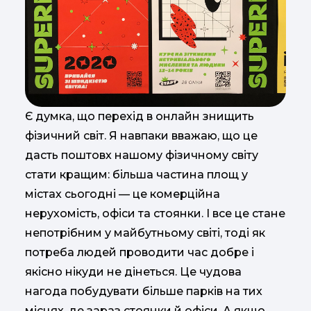
Є думка, що перехід в онлайн знищить
фізичний світ. Я навпаки вважаю, що це
дасть поштовх нашому фізичному світу
стати кращим: більша частина площ у
містах сьогодні — це комерційна
нерухомість, офіси та стоянки. І все це стане
непотрібним у майбутньому світі, тоді як
потреба людей проводити час добре і
якісно нікуди не дінеться. Це чудова
нагода побудувати більше парків на тих
місцях, де зараз стоянки й офіси. А якщо