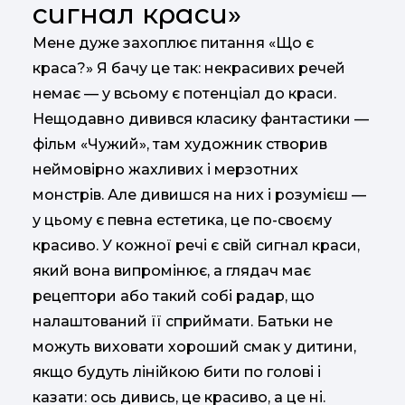
сигнал краси»
Мене дуже захоплює питання «Що є
краса?» Я бачу це так: некрасивих речей
немає — у всьому є потенціал до краси.
Нещодавно дивився класику фантастики —
фільм «Чужий», там художник створив
неймовірно жахливих і мерзотних
монстрів. Але дивишся на них і розумієш —
у цьому є певна естетика, це по-своєму
красиво. У кожної речі є свій сигнал краси,
який вона випромінює, а глядач має
рецептори або такий собі радар, що
налаштований її сприймати. Батьки не
можуть виховати хороший смак у дитини,
якщо будуть лінійкою бити по голові і
казати: ось дивись, це красиво, а це ні.