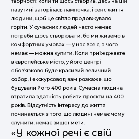
творчості: коли ти щось створив, десь на цій
павутині загорілась лампочка, і сенс життя
людини, щоб це світло продовжувало
горіти. У сучасних людей часто немає
потреби щось створювати, бо ми живемо в
комфортних умовах — у нас все є, а чого
немає — можна купити. Коли приїжджаєте
в європейське місто, у його центрі
обов’язково буде красивий величний
собор, і екскурсовод вам розкаже, що
будували його 400 років. Сучасна людина
втратила здатність робити проєкти на 400
років. Відсутність інтересу до життя
починається з того, що людині немає чому
служити, немає вищої мети.
«У кожної речі є свій