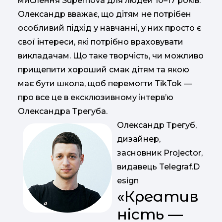
мислення Supernova для людей 10–17 років.
Олександр вважає, що дітям не потрібен
особливий підхід у навчанні, у них просто є
свої інтереси, які потрібно враховувати
викладачам. Що таке творчість, чи можливо
прищепити хороший смак дітям та якою
має бути школа, щоб перемогти ТіkТоk —
про все це в ексклюзивному інтерв’ю
Олександра Трегуба.
Олександр Трегуб,
дизайнер,
засновник Projector,
видавець Telegraf.D
esign
«Креатив
ність —