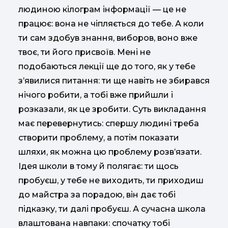
людиною кілограм інформації — це не
працює: вона не чіпляється до тебе. А коли
ти сам здобув знання, виборов, воно вже
твоє, ти його присвоїв. Мені не
подобаються лекції ще до того, як у тебе
з’явилися питання: ти ще навіть не збирався
нічого робити, а тобі вже прийшли і
розказали, як це зробити. Суть викладання
має перевернутись: спершу людині треба
створити проблему, а потім показати
шляхи, як можна цю проблему розв’язати.
Ідея школи в тому й полягає: ти щось
пробуєш, у тебе не виходить, ти приходиш
до майстра за порадою, він дає тобі
підказку, ти далі пробуєш. А сучасна школа
влаштована навпаки: спочатку тобі