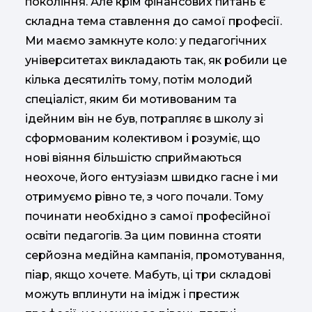
покоління. Але крім фінансових питань є
складна тема ставлення до самої професії.
Ми маємо замкнуте коло: у педагогічних
університетах викладають так, як робили це
кілька десятиліть тому, потім молодий
спеціаліст, яким би мотивованим та
ідейним він не був, потрапляє в школу зі
сформованим колективом і розуміє, що
нові віяння більшістю сприймаються
неохоче, його ентузіазм швидко гасне і ми
отримуємо рівно те, з чого почали. Тому
починати необхідно з самої професійної
освіти педагогів. За цим повинна стояти
серйозна медійна кампанія, промотування,
піар, якщо хочете. Мабуть, ці три складові
можуть вплинути на імідж і престиж