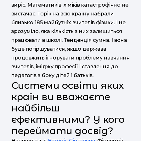
виріс. Математиків, хіміків катастрофічно не
вистачає. Торік на всю країну набрали
близько 185 майбутніх вчителів фізики. І не
зрозуміло, яка кількість з них залишиться
працювати в школі. Тенденція сумна. І вона
буде погіршуватися, якщо держава
продовжить ігнорувати проблему навчання
вчителів, іміджу професії і ставлення до
педагогів з боку дітей і батьків.
Системи освіти яких
країн ви вважаєте
найбільш
ефективними? У кого
переймати досвід?
Наприклад, в
Естонії
,
Сінгапуру
, Фінляндії.