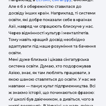
Але я б з обережністю ставилася до
досвіду інших країн. Наприклад, ті системи
освіти, які добре показали себе в країнах
Азії, навряд чи спрацюють блискуче у нас.
Через відмінності культур і менталітетів.
Тому навіть кращий досвід необхідно
адаптувати під наше розуміння та бачення
освіти.
Мені дуже близька і цікава сінгапурська
система освіти. Думаю, хто подорожував
Азією, знає, як там люблять працювати, з
якою шаною ​​ставляться до освіти. У нас же
навпаки — панує культ підприємництва. Всі
ж знаємо історії, що починаються фразою:
«У школі був двієчником, а дивіться, чого в
житті досягнув!». В Україні, на жаль, якісна