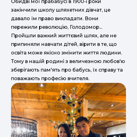
Обидві мої прабабусі в 1900-і роки
закінчили школу шляхетних дівчат, це
давало їм право викладати. Вони
пережили революцію, Голодомор...
Пройшли важкий життєвий шлях, але не
припиняли навчати дітей, вірити в те, що
освіта може якісно змінити життя людини.
Тому в нашій родині з величезною любов'ю
зберігають пам'ять про бабусь, їх справу та
поважають професію вчителя.