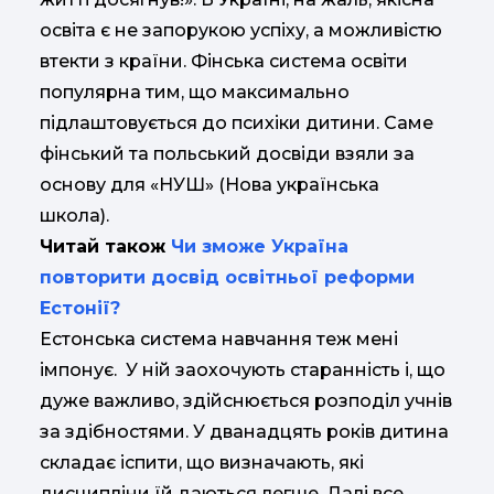
освіта є не запорукою успіху, а можливістю
втекти з країни. Фінська система освіти
популярна тим, що максимально
підлаштовується до психіки дитини. Саме
фінський та польський досвіди взяли за
основу для «НУШ» (Нова українська
школа).
Читай також
Чи зможе Україна
повторити досвід освітньої реформи
Естонії?
Естонська система навчання теж мені
імпонує. У ній заохочують старанність і, що
дуже важливо, здійснюється розподіл учнів
за здібностями. У дванадцять років дитина
складає іспити, що визначають, які
дисципліни їй даються легше. Далі все