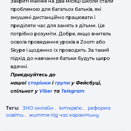
Закриті майже на два місяці школи стали
проблемою для багатьох батьків, які
змушені дистанційно працювати і
приділяти час для занять з дітьми. Це
потрібно розуміти. Добре, якщо вчитель
освоїв проведення уроків в Zoom або
Skype і щоденно їх проводить. За такий
підхід до навчання батьки будуть щиро
вдячні.
Приєднуйтесь до
нашої
сторінки
і
групи
у Фейсбуці,
спільнот у
Viber
та
Telegram
Теги:
ЗНО онлайн
,
інтерв'ю
,
реформа
освіти
,
життя під час карантину