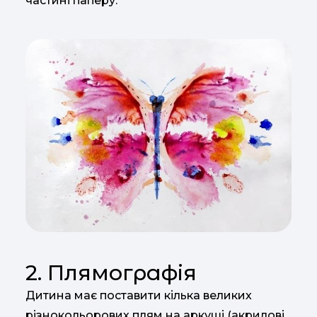
частині паперу.
2. Плямографія
Дитина має поставити кілька великих
різнокольорових плям на аркуші (акрилові