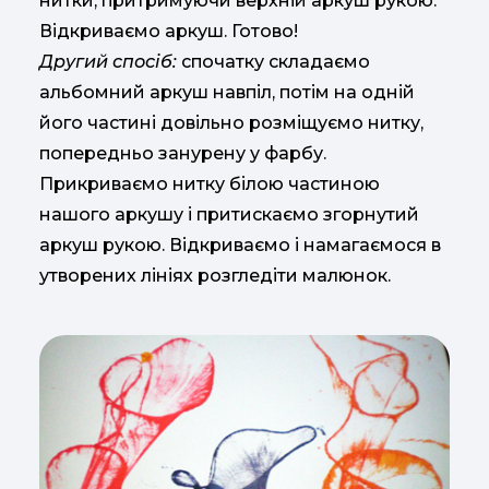
нитки, притримуючи верхній аркуш рукою.
Відкриваємо аркуш. Готово!
Другий спосіб:
спочатку складаємо
альбомний аркуш навпіл, потім на одній
його частині довільно розміщуємо нитку,
попередньо занурену у фарбу.
Прикриваємо нитку білою частиною
нашого аркушу і притискаємо згорнутий
аркуш рукою. Відкриваємо і намагаємося в
утворених лініях розгледіти малюнок.