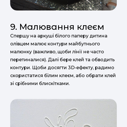
9. Малювання клеєм
Спершу на аркуші білого паперу дитина
олівцем малює контури майбутнього
малюнку (важливо, щоби лінії не часто
перетиналися). Далі бере клей та обводить
контури. Щоби досягти 3D-ефекту, радимо
скористатися білим клеєм, або обрати клей
зі срібними блискітками.