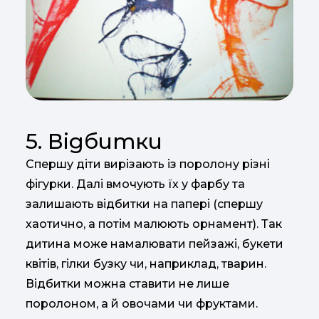
5. Відбитки
Спершу діти вирізають із поролону різні
фігурки. Далі вмочують їх у фарбу та
залишають відбитки на папері (спершу
хаотично, а потім малюють орнамент). Так
дитина може намалювати пейзажі, букети
квітів, гілки бузку чи, наприклад, тварин.
Відбитки можна ставити не лише
поролоном, а й овочами чи фруктами.