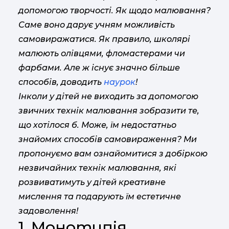
допомогою творчості. Як щодо малювання?
Саме воно дарує учням можливість
самовиражатися. Як правило, школярі
малюють олівцями, фломастерами чи
фарбами. Але ж існує значно більше
способів, доводить
наурок
!
Інколи у дітей не виходить за допомогою
звичних технік малювання зобразити те,
що хотілося б. Може, їм недостатньо
знайомих способів самовираження? Ми
пропонуємо вам ознайомитися з добіркою
незвичайних технік малювання, які
розвиватимуть у дітей креативне
мислення та подарують їм естетичне
задоволення!
1. Монотипія