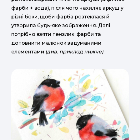
фарби + вода), після чого нахиляє аркуш у
різні боки, щоби фарба розтеклася й
утворила будь-яке зображення. Далі
потрібно взяти пензлик, фарби та
доповнити малюнок задуманими
елементами
(див. приклад нижче)
.