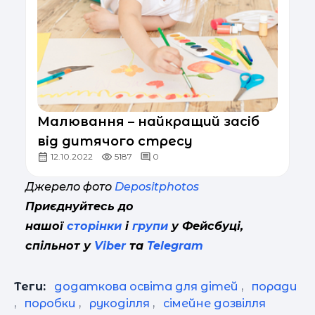
Малювання – найкращий засіб
від дитячого стресу
12.10.2022
5187
0
Джерело фото
Depositphotos
Приєднуйтесь до
нашої
сторінки
і
групи
у Фейсбуці,
спільнот у
Viber
та
Telegram
Теги:
додаткова освіта для дітей
,
поради
,
поробки
,
рукоділля
,
сімейне дозвілля