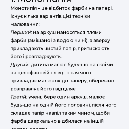
Монотипія – це відбиток фарби на папері.
Існує кілька варіантів цієї техніки
малювання:
Перший:
на аркуш наносяться плями
фарби (змішаної з водою чи ні), а зверху
прикладають чистий папір, притискають
його і розгладжують.
Другий:
дитина малює будь-що на склі чи
на целофановій плівці, після чого
прикладає малюнок до паперу, обережно
розправляє його і відділяє.
Третій:
учень бере один аркуш, малює
будь-що на одній його половині, після чого
складає папір навпіл таким чином, щоби
фарба дзеркально відбилася на іншій