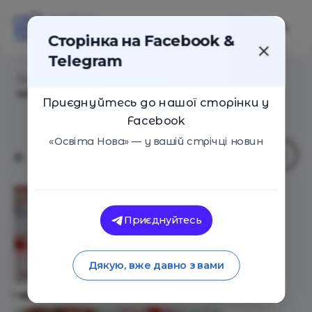
Сторінка на Facebook &
Telegram
Головна
/
Статті
/
ТОП-10 незвичайних технік
малювання для учнів
Приєднуйтесь до нашої сторінки у
Facebook
«Освіта Нова» — у вашій стрічці новин
Приєднуйтесь
Дякую, вже давно з вами