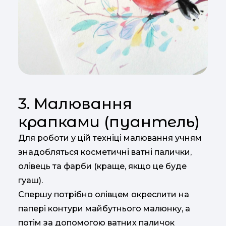
3. Малювання
крапками (пуантель)
Для роботи у цій техніці малювання учням
знадобляться косметичні ватні палички,
олівець та фарби (краще, якщо це буде
гуаш).
Спершу потрібно олівцем окреслити на
папері контури майбутнього малюнку, а
потім за допомогою ватних паличок