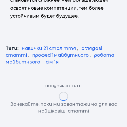
становятся сложнее. Чем больше людей
освоят новые компетенции, тем более
устойчивым будет будущее.
Теги:
навички 21 століття
,
оглядові
статті
,
професії майбутнього
,
робота
майбутнього
,
сім`я
ПОПУЛЯРНІ СТАТТІ
Зачекайте, поки ми завантажимо для вас
найцікавіші статті