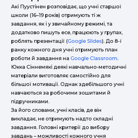
Акі Пуустінен розповідає, що учні старшої
школи (16–19 років) отримують ті ж
завдання, як і у звичайному режимі, та
додатково пишуть есе, працюють у групах,
роблять презентації (
Google Slides
). До 8-ї
ранку кожного дня учні отримують план
роботи й завдання на
Google Classroom
.
Юкка Сіннемякі деякі навчально-методичні
матеріали виготовляє самостійно для
більшої мотивації. Однак здебільшого учні
навчаються за робочими зошитами й
підручниками.
За його словами, учні класів, де він
викладає, не отримують надто складні
завдання. Головні критерії до вибору
завдань – можливості кожного учня