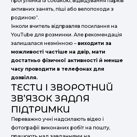
прогулянка із собакою, відвідування парків
активних занять, піші або велопоходи з
родиною”.
Інколи вчитель відправляв посилання на
YouTube для розминки. Але рекомендація
залишалася незмінною –
виходити за
можливості частіше на двір, мати
достатньо фізичної активності й менше
часу проводити в телефонах для
дозвілля.
ТЕСТИ І ЗВОРОТНИЙ
ЗВ’ЯЗОК ЗАДЛЯ
ПІДТРИМКИ
Переважно учні надсилають відео і
фотографії виконаних робіт на пошту,
працюють над завданнями на