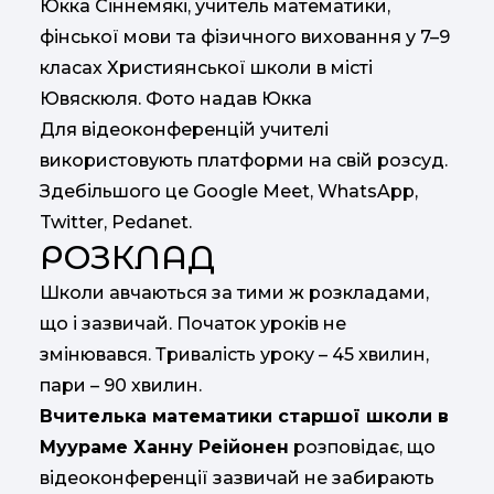
Юкка Сіннемякі, учитель математики,
фінської мови та фізичного виховання у 7–9
класах Християнської школи в місті
Ювяскюля. Фото надав Юкка
Для відеоконференцій учителі
використовують платформи на свій розсуд.
Здебільшого це Google Meet, WhatsApp,
Twitter, Pedanet.
РОЗКЛАД
Школи авчаються за тими ж розкладами,
що і зазвичай. Початок уроків не
змінювався. Тривалість уроку – 45 хвилин,
пари – 90 хвилин.
Вчителька математики старшої школи в
Муураме Ханну Реійонен
розповідає, що
відеоконференції зазвичай не забирають