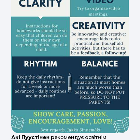
Акі Пуустінен
рекомендує освітнім