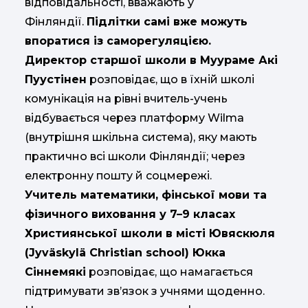
відповідальності, вважають у
Фінляндії.
Підлітки самі вже можуть
впоратися із саморегуляцією.
Директор старшої школи в Муураме Акі
Пуустінен
розповідає, що в їхній школі
комунікація на рівні вчитель-учень
відбувається через платформу Wilma
(внутрішня шкільна система), яку мають
практично всі школи Фінляндії; через
електронну пошту й соцмережі.
Учитель математики, фінської мови та
фізичного виховання у 7–9 класах
Християнської школи в місті Ювяскюля
(Jyväskylä Christian school) Юкка
Сіннемякі
розповідає, що намагається
підтримувати зв’язок з учнями щоденно.