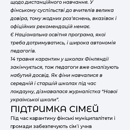
щодо дистанційного навчання. У
фінському суспільстві до вчителів велика
довіра, тому жодних роз’яснень, вказівок і
офіційних рекомендацій немає.
Є Національна освітня програма, якої
треба дотримуватись, і широка автономія
педагогів.
14 травня карантин у школах Фінляндії
закінчується, тож педагоги вже аналізують
набутий досвід. Як фіни навчалися в
середній і старшій школах під час
локдауну, дізнавалася журналістка “Нової
української школи”.
ПІДТРИМКА СІМЕЙ
Під час карантину фінські муніципалітети і
громади забезпечують сім’ї учнв