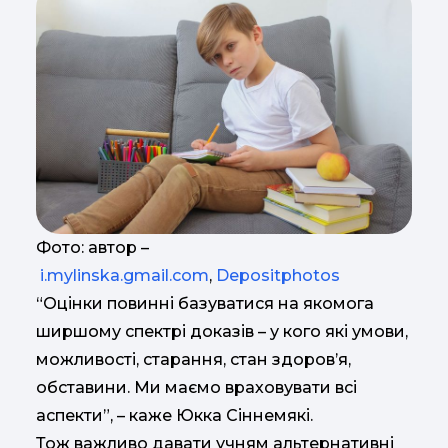
Фото: автор –
i.mylinska.gmail.com
,
Depositphotos
“Оцінки повинні базуватися на якомога
ширшому спектрі доказів – у кого які умови,
можливості, старання, стан здоров’я,
обставини. Ми маємо враховувати всі
аспекти”, – каже Юкка Сіннемякі.
Тож важливо давати учням альтернативні