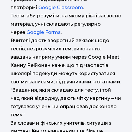
платформі
Google Classroom
.
Тести, аби розуміти, на якому рівні засвоєно
матеріал, учні складають регулярно
через
Google Forms
.
Вчителі дають зворотний зв’язок щодо
тестів, незрозумілих тем, виконаних
завдань напряму учням через Google Meet.
Ханну Реійонен каже, що під час тестів
школярі подекуди можуть користуватися
своїми записами, підручниками, нотатками.
“Завдання, які я складаю для тесту, і той
час, який відводжу, дають чітку картину – чи
готувався учень, чи опрацював досконало
тему”.
За словами фінських учителів, ситуація з
дистанційним навчанням ще більше