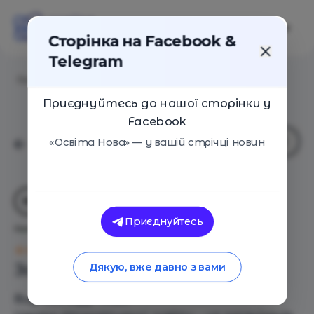
Сторінка на Facebook &
Telegram
Головна
/
Навчальні заклади
/
LITOSVITA
Приєднуйтесь до нашої сторінки у
Facebook
«Освіта Нова» — у вашій стрічці новин
Приєднуйтесь
LITOSVITA
Оцінка 0 - 0 голосів
Загальний опис
Дякую, вже давно з вами
Вид закладу - Інше