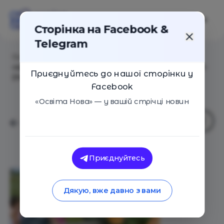
Сторінка на Facebook &
Telegram
Головна
/
Статті
/
Евгений Лапин: Как перейти с
«красного» уровня отношений в школе на «синий»
Приєднуйтесь до нашої сторінки у
(по Спиральной динамике)
Facebook
«Освіта Нова» — у вашій стрічці новин
Приєднуйтесь
Дякую, вже давно з вами