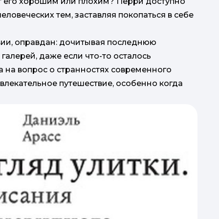
т его хорошим или плохим? Перри доступно
еловеческих тем, заставляя покопаться в себе
вии, оправдан: дочитывая последнюю
 галерей, даже если что-то осталось
а на вопрос о странностях современного
 увлекательное путешествие, особенно когда