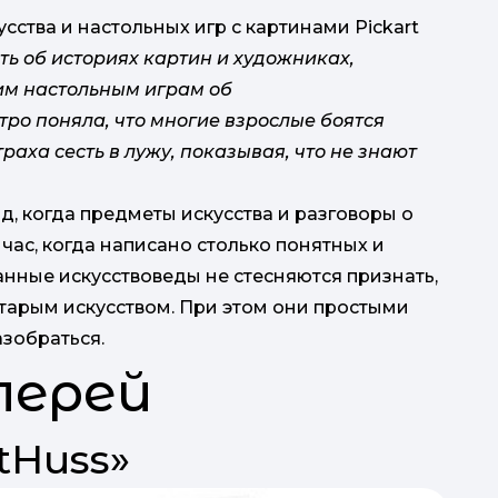
усства и настольных игр с картинами Pickart
ть об историях картин и художниках,
им настольным играм об
тро поняла, что многие взрослые боятся
траха сесть в лужу, показывая, что не знают
це: Найкра
д, когда предметы искусства и разговоры о
йчас, когда написано столько понятных и
анные искусствоведы не стесняются признать,
 старым искусством. При этом они простыми
азобраться.
лерей
tHuss»