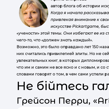
автор блога об истории иск
Когда я начала рассказыва
привлекая внимание к сво
искусстве Pickartgame, быс
«учености» этой темы. Они избегают ее из с
чего-то, что «должен знать каждый».
Возможно, это было оправдано лет 150 наза
них считались привилегией элиты. Но не се
увлекательных книг, в которых дипломиров
что им и самим не все ясно и с новым, и со
словами говорят о том, в чем сами успели р
Не бійтесь га
Грейсон Перри, «Ar