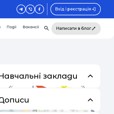
Вхід і реєстрація
и
Події
Вакансії
Написати в блог
Навчальні заклади
Дописи
кладки