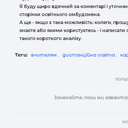
Я буду щиро вдячний за коментарі і уточненн
сторінки освітнього омбудсмена.
А ще - якщо є така можливість: колеги, прош
знаєте або якими користуєтесь - і написати 
такого короткого аналізу.
Теги:
вчителям
,
дистанційна освіта
,
ка
ПОПУЛ
Зачекайте, поки ми заванта
КО