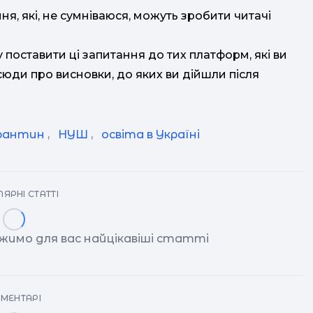
я, які, не сумніваюся, можуть зробити читачі
у поставити ці запитання до тих платформ, які ви
сюди про висновки, до яких ви дійшли після
рантин
,
НУШ
,
освіта в Україні
ЯРНІ СТАТТІ
жимо для вас найцікавіші статті
МЕНТАРІ