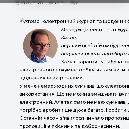
18.05.2020
11105
0
Менеджер, педагог та журн
Києва,
перший освітній омбудсме
недоліки різних платформ 
За час карантину набула н
електронного документообігу: як замінити 
щоденник електронними.
У мене немає жодних сумнівів, що електронн
використання. Що не можна змушувати вчите
електронний. Але так само не маю сумніві
потрібно зробити ще дуже багато. І робити ц
Останнім часом з'явилося чимало пропозицій
пропозиції є якісними та доброчесними.