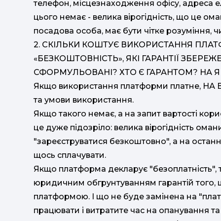
телефон, місцезнаходження офісу, адреса 
цього немає - велика вірогідність, що це ом
посадова особа, має бути чітке розуміння, чи
2. СКІЛЬКИ КОШТУЄ ВИКОРИСТАННЯ ПЛА
«БЕЗКОШТОВНІСТЬ», ЯКІ ГАРАНТІЇ ЗБЕРЕЖЕН
СФОРМУЛЬОВАНІ? ХТО Є ГАРАНТОМ? НА ЯК
Якщо використання платформи платне, НА В
та умови використання.
Якщо такого немає, а на запит вартості кор
це дуже підозріло: велика вірогідність оман
"зареєструватися безкоштовно", а на останн
щось сплачувати.
Якщо платформа декларує "безоплатність", 
юридичним обгрунтуванням гарантій того, що
платформою. І що не буде замінена на "плат
працювати і витратите час на опанування та