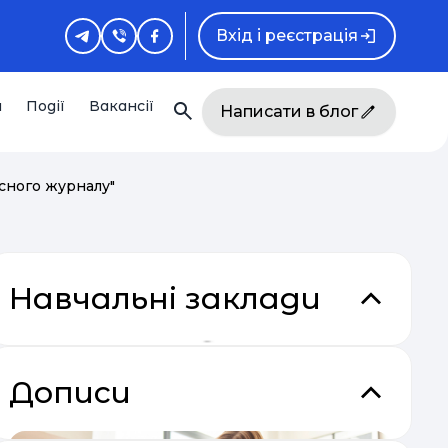
Вхід і реєстрація
и
Події
Вакансії
Написати в блог
асного журналу"
Навчальні заклади
Дописи