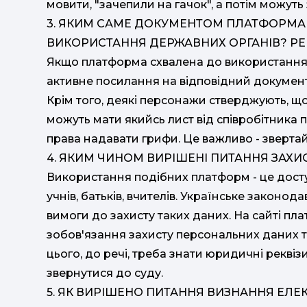
мовити, "зачепили на гачок", а потім можуть
3. ЯКИМ САМЕ ДОКУМЕНТОМ ПЛАТФОРМА 
ВИКОРИСТАННЯ ДЕРЖАВНИХ ОРГАНІВ? РЕ
Якщо платформа схвалена до використання 
активне посилання на відповідний документ 
Крім того, деякі персонажи стверджують, щ
можуть мати якийсь лист від співробітника 
права надавати грифи. Це важливо - звертайт
4. ЯКИМ ЧИНОМ ВИРІШЕНІ ПИТАННЯ ЗАХ
Використання подібних платформ - це дост
учнів, батьків, вчителів. Українське законод
вимоги до захисту таких даних. На сайті пл
зобов'язання захисту персональних даних та
цього, до речі, треба знати юридичні реквіз
звернутися до суду.
5. ЯК ВИРІШЕНО ПИТАННЯ ВИЗНАННЯ ЕЛ