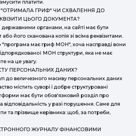
 змусити платити.
"ОТРИМАЛА ГРИФ" ЧИ СХВАЛЕННЯ ДО
КВІЗИТИ ЦЬОГО ДОКУМЕНТА?
державними органами, на сайті має бути
або його сканована копія зі всіма реквізитами.
о "програма має гриф МОН", хоча насправді вони
підпорядкованої МОН структури, яка не має
е на це увагу.
ИСТУ ПЕРСОНАЛЬНИХ ДАНИХ?
уп до величезного масиву персональних даних
авство містить суворі і добре структуровані
атформи має бути обов'язковий розділ про
 відповідальність у разі порушення. Саме для
ити та прізвище керівника: щоб, за потреби,
ЕКТРОННОГО ЖУРНАЛУ ФІНАНСОВИМИ