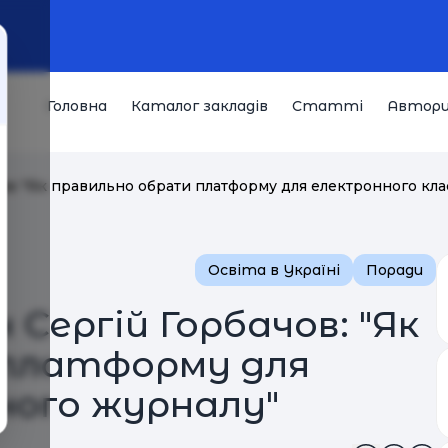
Головна
Каталог закладів
Статті
Автор
ов: "Як правильно обрати платформу для електронного кл
Освіта в Україні
Поради
 Сергій Горбачов: "Як
 платформу для
ного журналу"