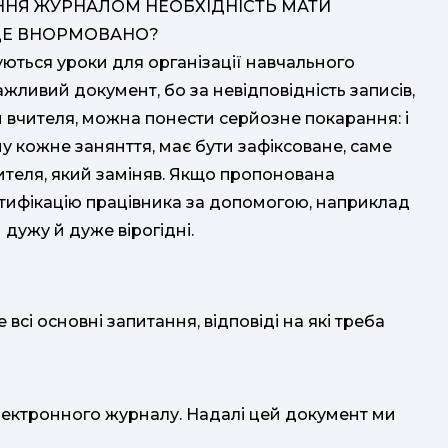
ННЯ ЖУРНАЛОМ НЕОБХІДНІСТЬ МАТИ
 ЦЕ ВНОРМОВАНО?
уються уроки для організації навчального
ажливий документ, бо за невідповідність записів,
и вчителя, можна понести серйозне покарання: і
му кожне занянття, має бути зафіксоване, саме
чителя, який заміняв. Якщо пропонована
тифікацію працівника за допомогою, наприклад
дужу й дуже вірогідні.
не всі основні запитання, відповіді на які треба
ектронного журналу. Надалі цей документ ми