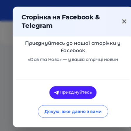
Про портал
Реклама
Контакти
Сторінка на Facebook &
Telegram
Приєднуйтесь до нашої сторінки у
Facebook
Головна
/
Статті
/
Освітній омбудсмен Сергій Горбач
«Освіта Нова» — у вашій стрічці новин
Освіта Нова
Освітній омбудсмен
Приєднуйтесь
правильно обрати
Дякую, вже давно з вами
електронного клас