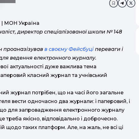
Додати в з
аліст, директор спеціалізованої школи № 148
н проаназізував
в своєму Фейсбуці
переваги і
для ведення електронного журналу.
ової актуальності дуже важлива тема
паперовий класний журнал та учнівський
ий журнал потрібен, що на часі його загальне
ля вести одночасно два журнали: і паперовий, і
в, що для запровадження електронного журналу
е треба якісно, відповідально і доброчесно.
 щодо таких платформ. Але, на жаль, не всі ці