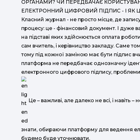
ОРГАНАМИ? ЧИ ПЕРЕДБАЧАЄ КОРИСТУВА
ЕЛЕКТРОННИЙ ЦИФРОВИЙ ПІДПИС - І ЯК
Класний журнал - не просто місце, де запис
процесу: це - фінансовий документ. І дуже в
на підставі яких здійснюється оплата робот
сам вчитель, і керівництво закладу. Саме то
тому під кожної заміною має бути підпис в
платформа не передбачає однозначну іден
електронного цифрового підпису, проблеми 
Це – важливі, але далеко не всі, і навіть – 
знати, обираючи платформу для ведення ел
будемо буде уточнювати.