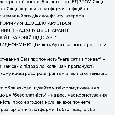
електронної пошти, бажано - код ЄДРПОУ. Якщо
ана. Якщо керівник платформи – офіційна
 немає в його діях конфлікту інтересів.
ТФОРМИ? ЯКЩО ДЕКЛАРУЄТЬСЯ
НЯ ЇЇ НАДАЛІ? ДЕ ЦІ ГАРАНТІЇ
ІЙ ПРАВОВІЙ ПІДСТАВІ?
ИДНОМУ МІСЦІ мають бути вказані всі розцінки
истування Вам пропонують "написати в приват" –
и. Так само підозріло, коли Вам пропонують
ьому кроці реєстрації раптом з'являється вимога
то обов'язково шукайте чіткі формулювання з
 ця "безоплатність" – на весь час користування
ність" трохи згодом, коли ви вже почнете
 розгортання платформи. Тобто - вас, так би