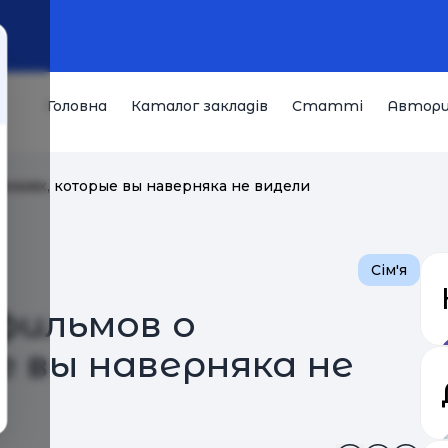
Головна
Каталог закладів
Статті
Автор
емиях, которые вы наверняка не видели
Сім'я
фильмов о
е вы наверняка не