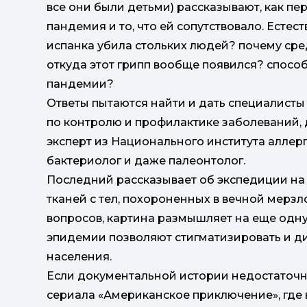
все они были детьми) рассказывают, как пе
пандемия и то, что ей сопутствовало. Есте
испанка убила стольких людей? почему ср
откуда этот грипп вообще появился? спосо
пандемии?
Ответы пытаются найти и дать специалист
по контролю и профилактике заболеваний, 
эксперт из Национального института аллер
бактериолог и даже палеонтолог.
Последний рассказывает об экспедиции на А
тканей с тел, похороненных в вечной мерз
вопросов, картина размышляет на еще одну
эпидемии позволяют стигматизировать и 
населения.
Если документальной истории недостаточно
сериала «Американское приключение», где