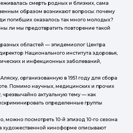
реживалась смерть родных и близких, сама
з
цього
ственным образом возникают вопросы: почему
еди погибших оказалось так много молодых?
бны ли мы предотвратить повторение такой
ы разных областей — эпидемиолог Центра
директор Национального института здоровья,
гических и инфекционных заболеваний,
ляску, организованную в 1951 году для сбора
лоте. Помимо научных, медицинских и прочих
св
, чрезвычайно актуальную тему — как
дискриминировать определенные группы
, можно посмотреть 10-й эпизод 10-го сезона
 в художественной киноформе описывают