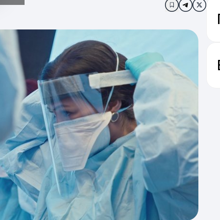
Додати в за
н