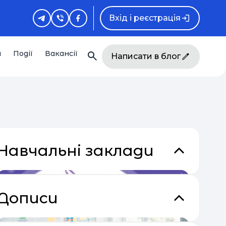
Вхід і реєстрація
и
Події
Вакансії
Написати в блог
Навчальні заклади
Дописи