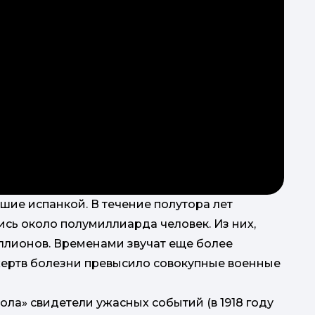
ціє
наш
те
шие испанкой. В течение полутора лет
ись около полумиллиарда человек. Из них,
п
з
иллионов. Временами звучат еще более
рюк
ертв болезни превысило совокупные военные
а» свидетели ужасных событий (в 1918 году