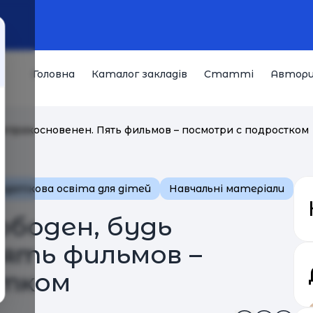
Головна
Каталог закладів
Статті
Автор
 неприкосновенен. Пять фильмов – посмотри с подростком
одаткова освіта для дітей
Навчальні матеріали
ободен, будь
Пять фильмов –
стком