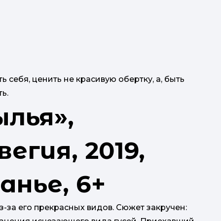
ь себя, ценить не красивую обертку, а, быть
ь.
ылья»,
егия, 2019,
анье, 6+
з-за его прекрасных видов. Сюжет закручен: