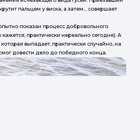
ранения исчезающего вида гусей. Приехавший
крутит пальцем у виска, а затем… совершает
опытно показан процесс добровольного
к кажется, практически нереально сегодня). А
 которая выпадает, практически случайно, на
н смог довести дело до победного конца.