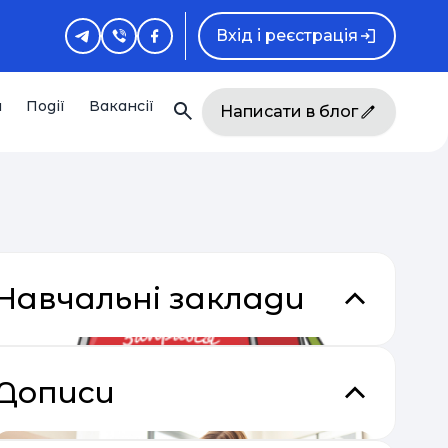
Вхід і реєстрація
и
Події
Вакансії
Написати в блог
Навчальні заклади
Дописи