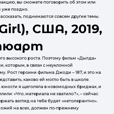
еакцию, вы сможете поговорить об этом или
и уже поздно.
 рассказать, поднимаются совсем другие темы.
irl), США, 2019,
Стюарт
его высокого роста. Поэтому фильм «Дылда»
, которым, в связи с неуклонной
у. Рост героини фильма Джоди – 187, и это на
дставить, каково ей могло быть в школе.
в юности я щеголяла в новомодных бриджах, и
или: «Что, материала не хватило?», – сейчас
ержать взгляд на тебе будет «нетолерантно».
охожий на всех, должен по-прежнему