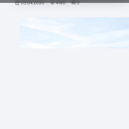
03.04.2020
4160
0