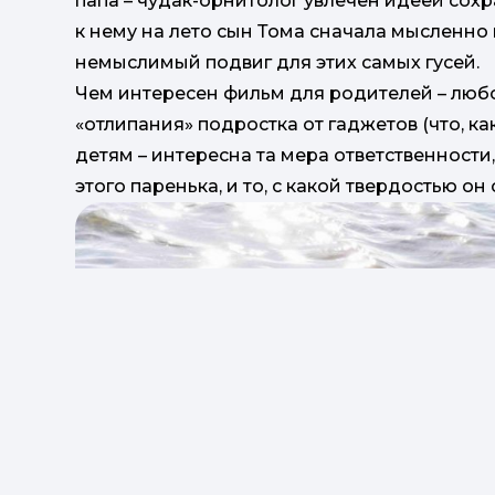
папа – чудак-орнитолог увлечен идеей сох
к нему на лето сын Тома сначала мысленно 
немыслимый подвиг для этих самых гусей.
Чем интересен фильм для родителей – люб
«отлипания» подростка от гаджетов (что, ка
детям – интересна та мера ответственности,
этого паренька, и то, с какой твердостью о