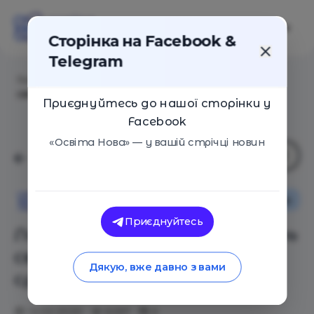
Сторінка на Facebook &
Telegram
Головна
/
Статті
/
Личный опыт. Как не сделать
своего ребенка «слабым» среди сверстников
Приєднуйтесь до нашої сторінки у
Facebook
«Освіта Нова» — у вашій стрічці новин
Особистий досвід
Поради
Освіта Нова
Приєднуйтесь
Личный опыт. Как не сделать
своего ребенка «слабым»
Дякую, вже давно з вами
среди сверстников
12.02.2020
6297
0