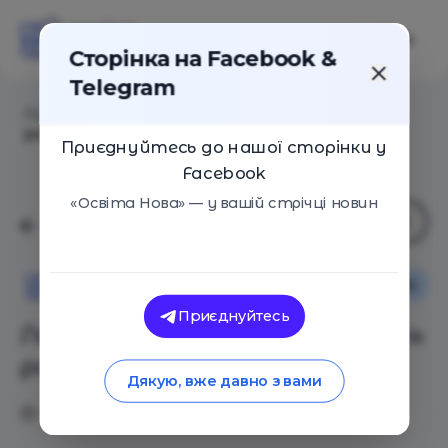
Сторінка на Facebook &
Telegram
Головна
/
Статті
/
Леся Ковальчук: не меняйтесь
ролью со своими детьми
Приєднуйтесь до нашої сторінки у
Facebook
«Освіта Нова» — у вашій стрічці новин
Інтерв'ю
Сім'я
Освіта Нова
Приєднуйтесь
Леся Ковальчук: не меняйтесь
ролью со своими детьми
Дякую, вже давно з вами
06.02.2020
7171
0