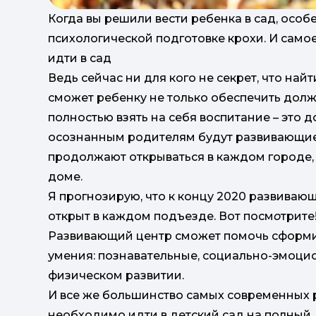
Когда вы решили вести ребенка в сад, осо
психологической подготовке крохи. И самое
идти в сад
Ведь сейчас ни для кого не секрет, что на
сможет ребенку не только обеспечить должн
полностью взять на себя воспитание – это 
осознанным родителям будут развивающие
продолжают открываться в каждом городе,
доме.
Я прогнозирую, что к концу 2020 развива
открыт в каждом подъезде. Вот посм
о
трите
Развивающий центр сможет помочь сформи
умения: познавательные, социально-эмоцио
физическом развитии.
И все же большинство самых современных ро
необходимо идти в детский сад на полный 