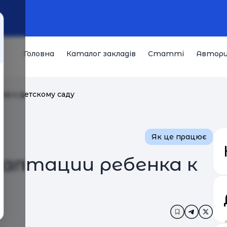
Головна
Каталог закладів
Статті
Автор
ка к детскому саду
Як це працює
даптации ребенка к
Додати в за