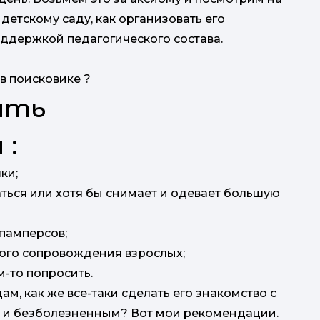
 детскому саду, как организовать его
с
оддержкой педагогического состава.
к
К
з
 в поисковике ?
знайт
ыть
 :
ки;
ться или хотя бы снимает и одевает большую
 памперсов;
ного сопровождения взрослых;
м-то попросить.
ам, как же все-таки сделать его знакомство с
 и безболезненным? Вот мои рекомендации.