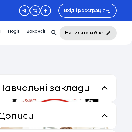
Вхід і реєстрація
и
Події
Вакансії
Написати в блог
Навчальні заклади
Дописи
кладки