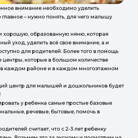
бенное внимание необходимо уделить
 главное – нужно понять, для чего малышу
йти хорошую, образованную няню, которая
ый уход, уделить всё свое внимание, а и
доступно для родителей. Более того в помощь
 центры, которые в большом количестве
р
 в каждом районе и в каждом многоэтажном
Гар
ющий центр для малышей и дошкольников будет
!
ровать у ребенка самые простые базовые
нальные, речевые, бытовые, помочь в
(
дителей считает, что с 2-3 лет ребенку
день. Возьмем это за аксиому и посмотрим на