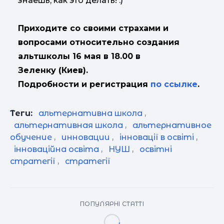
знаешь, как это делать! :)
Приходите со своими страхами и
вопросами относительно создания
альтшколы 16 мая в 18.00 в
Зеленку (Киев).
Подробности и регистрация
по ссылке
.
Теги:
альтернативна школа
,
альтернативная школа
,
альтернативное
обучение
,
инновации
,
інновації в освіті
,
інноваційна освіта
,
НУШ
,
освітні
стратегії
,
стратегії
ПОПУЛЯРНІ СТАТТІ