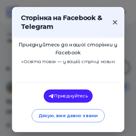
Сторінка на Facebook &
Telegram
Головна
/
Статті
/
Как создать школу. Шаг 2 – от
Замысла к Действиям
Приєднуйтесь до нашої сторінки у
Facebook
«Освіта Нова» — у вашій стрічці новин
Освіта в Україні
Evgen Miroshnychenko
Приєднуйтесь
Как создать школу. Шаг 2 –
от Замысла к Действиям
Дякую, вже давно з вами
13.05.2019
4178
0