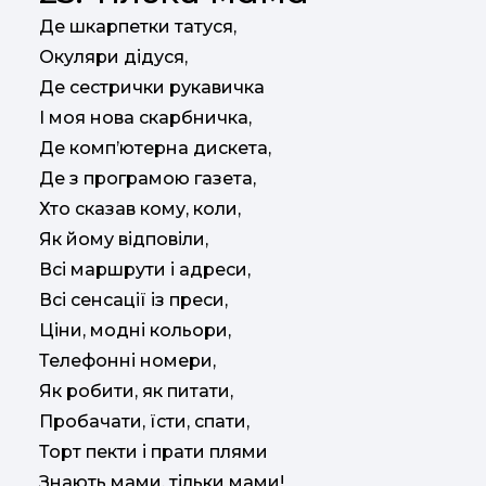
Де шкарпетки татуся,
Окуляри дідуся,
Де сестрички рукавичка
І моя нова скарбничка,
Де комп’ютерна дискета,
Де з програмою газета,
Хто сказав кому, коли,
Як йому відповіли,
Всі маршрути і адреси,
Всі сенсації із преси,
Ціни, модні кольори,
Телефонні номери,
Як робити, як питати,
Пробачати, їсти, спати,
Торт пекти і прати плями
Знають мами, тільки мами!