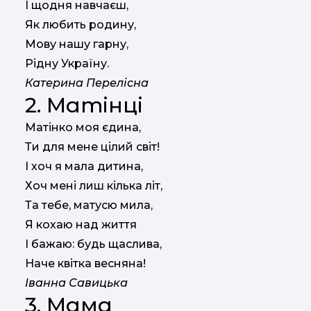
І щодня навчаєш,
Як любить родину,
Мову нашу гарну,
Рідну Україну.
Катерина Перелісна
2. Матінці
Матінко моя єдина,
Ти для мене цілий світ!
І хоч я мала дитина,
Хоч мені лиш кілька літ,
Та тебе, матусю мила,
Я кохаю над життя
І бажаю: будь щаслива,
Наче квітка весняна!
Іванна Савицька
3. Мама