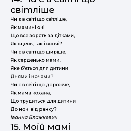
світліше
Чи є в світі що світліше,
Як мамині очі,
Що все зорять за дітками,
Як вдень, так і вночі?
Чи є в світі що щиріше,
Як серденько мами,
Яке б’ється для дитини
Днями і ночами?
Чи є в світі що дорожче,
Як мама кохана,
Що трудиться для дитини
До ночі від ранку?
Іванна Блажкевич
15. Моїй мамі