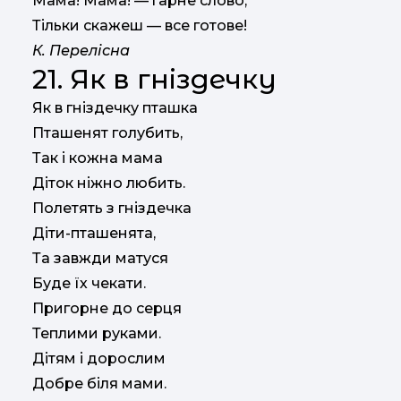
Мама! Мама! — гарне слово,
Тільки скажеш — все готове!
К. Перелісна
21. Як в гніздечку
Як в гніздечку пташка
Пташенят голубить,
Так і кожна мама
Діток ніжно любить.
Полетять з гніздечка
Діти-пташенята,
Та завжди матуся
Буде їх чекати.
Пригорне до серця
Теплими руками.
Дітям і дорослим
Добре біля мами.