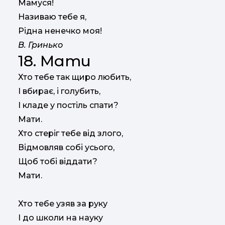
Мамуся!
Називаю тебе я,
Рідна ненечко моя!
В. Гринько
18. Мати
Хто тебе так щиро любить,
І вбирає, і голубить,
I кладе у постіль спати?
Мати.
Хто стеріг тебе від злого,
Відмовляв собі усього,
Щоб тобі віддати?
Мати.
Хто тебе узяв за руку
I до школи на науку