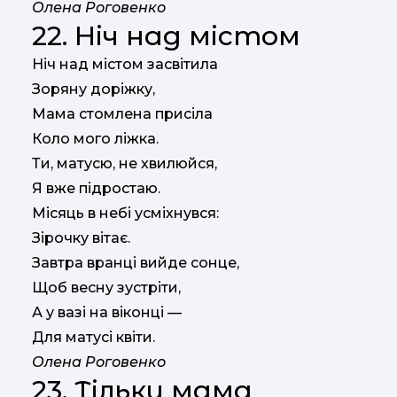
Олена Роговенко
22. Ніч над містом
Ніч над містом засвітила
Зоряну доріжку,
Мама стомлена присіла
Коло мого ліжка.
Ти, матусю, не хвилюйся,
Я вже підростаю.
Місяць в небі усміхнувся:
Зірочку вітає.
Завтра вранці вийде сонце,
Щоб весну зустріти,
А у вазі на віконці —
Для матусі квіти.
Олена Роговенко
23. Тільки мама