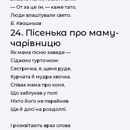
— От за це їм, — каже тато,
Люди влаштували свято.
Б. Квашньов
24. Пісенька про маму-
чарівницю
Як мама пісню заведе —
Сідаємо гурточком:
Сестричка, я, щеня руде,
Курчата й мудра квочка.
Співає мама про коня,
Що заблукав у полі
Ніхто його не перейняв
Ще й досі на роздоллі.
I розквітають враз слова