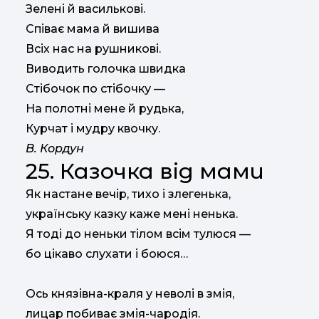
Зелені й василькові.
Співає мама й вишива
Всіх нас на рушникові.
Виводить голочка швидка
Стібочок по стібочку —
На полотні мене й рудька,
Курчат і мудру квочку.
В. Кордун
25. Казочка від мами
Як настане вечір, тихо і злегенька,
українську казку каже мені ненька.
Я тоді до неньки тілом всім тулюся —
бо цікаво слухати і боюся…
Ось князівна-краля у неволі в змія,
лицар побиває змія-чародія.