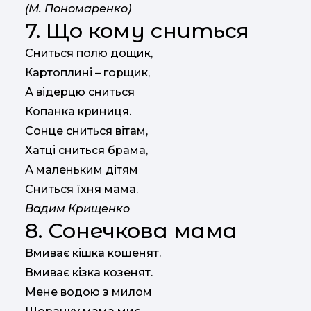
(М. Пономаренко)
7. Що кому сниться
Сниться полю дощик,
Картоплині – горщик,
А відерцю сниться
Копанка криниця.
Сонце сниться вітам,
Хатці сниться брама,
А маленьким дітям
Сниться їхня мама.
Вадим Крищенко
8. Сонечкова мама
Вмиває кішка кошенят.
Вмиває кізка козенят.
Мене водою з милом