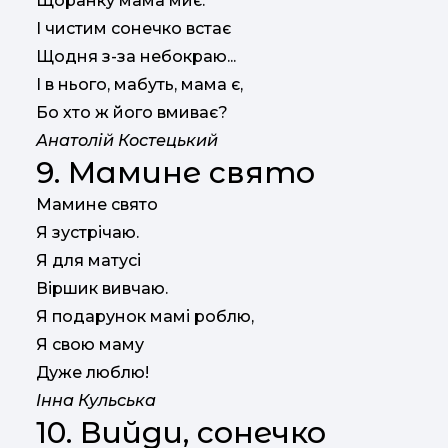
Щоранку мама миє.
І чистим сонечко встає
Щодня з-за небокраю...
І в нього, мабуть, мама є,
Бо хто ж його вмиває?
Анатолій Костецький
9. Мамине свято
Мамине свято
Я зустрічаю.
Я для матусі
Віршик вивчаю.
Я подарунок мамі роблю,
Я свою маму
Дуже люблю!
Інна Кульська
10. Вийди, сонечко