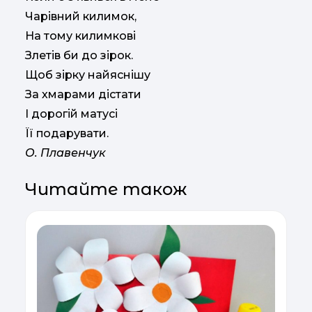
Чарівний килимок,
На тому килимкові
Злетів би до зірок.
Щоб зірку найяснішу
За хмарами дістати
І дорогій матусі
Її подарувати.
О. Плавенчук
Читайте також