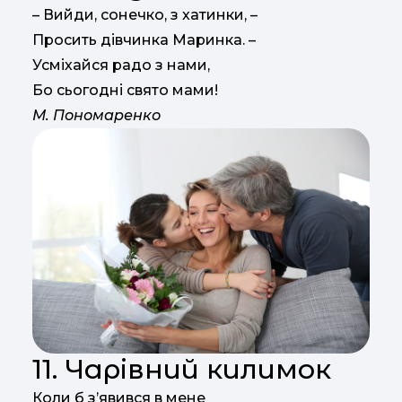
– Вийди, сонечко, з хатинки, –
Просить дівчинка Маринка. –
Усміхайся радо з нами,
Бо сьогодні свято мами!
М. Пономаренко
11. Чарівний килимок
Коли б з’явився в мене