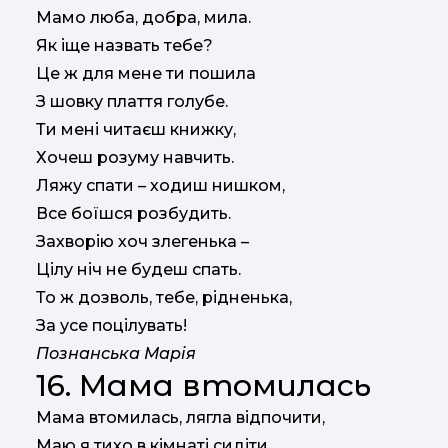
Мамо люба, добра, мила.
Як іще назвать тебе?
Це ж для мене ти пошила
З шовку плаття голубе.
Ти мені читаєш книжку,
Хочеш розуму навчить.
Ляжу спати – ходиш нишком,
Все боїшся розбудить.
Захворію хоч злегенька –
Цілу ніч не будеш спать.
То ж дозволь, тебе, рідненька,
За усе поцілувать!
Познанська Марія
16. Мама втомилась
Мама втомилась, лягла відпочити,
Маю я тихо в кімнаті сидіти.