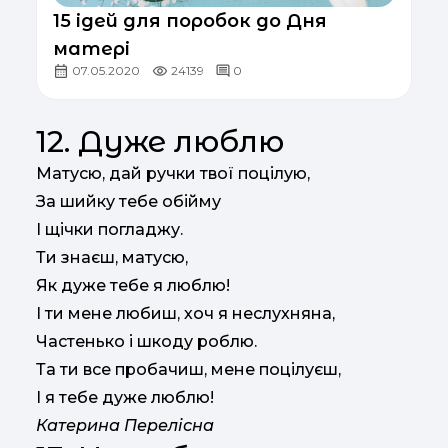
15 ідей для поробок до Дня
матері
07.05.2020
24139
0
12. Дуже люблю
Матусю, дай ручки твої поцілую,
За шийку тебе обійму
І щічки погладжу.
Ти знаєш, матусю,
Як дуже тебе я люблю!
І ти мене любиш, хоч я неслухняна,
Частенько і шкоду роблю.
Та ти все пробачиш, мене поцілуєш,
І я тебе дуже люблю!
Катерина Перелісна