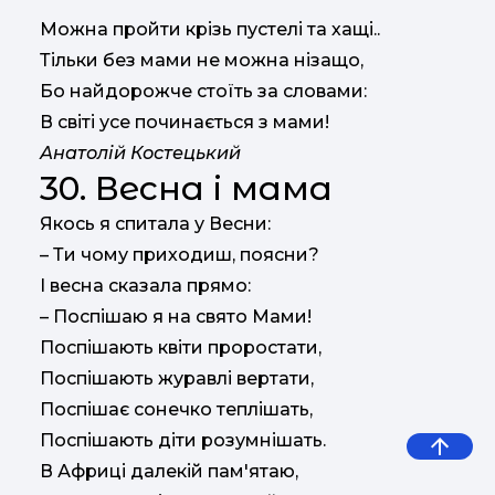
Можна пройти крізь пустелі та хащі..
Тільки без мами не можна нізащо,
Бо найдорожче стоїть за словами:
В світі усе починається з мами!
Анатолій Костецький
30. Весна і мама
Якось я спитала у Весни:
– Ти чому приходиш, поясни?
І весна сказала прямо:
– Поспішаю я на свято Мами!
Поспішають квіти проростати,
Поспішають журавлі вертати,
Поспішає сонечко теплішать,
Поспішають діти розумнішать.
В Африці далекій пам'ятаю,