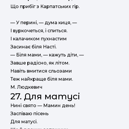
Що прибіг з Карпатських гір.
— У перині, — дума киця, —
I вуркочеться, і спиться.
I калачиком пухнастим
Засинає біля Насті.
— Біля мами, — кажуть діти, —
Завше радісно, як літом.
Навіть вмитися сльозами
Теж найкраще біля мами.
М. Людкевич
27. Для матусі
Нині свято — Мамин день!
Заспіваю пісень
Для матусі.