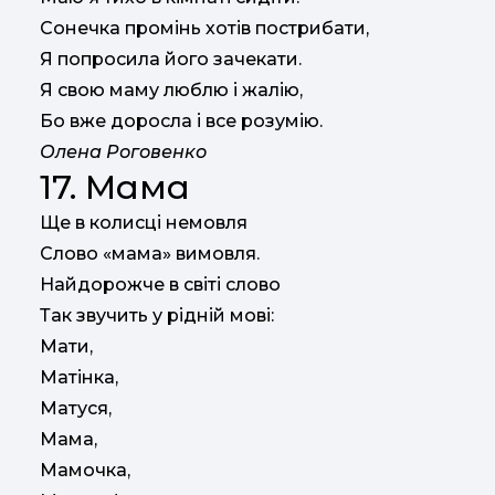
Сонечка промінь хотів пострибати,
Я попросила його зачекати.
Я свою маму люблю і жалію,
Бо вже доросла і все розумію.
Олена Роговенко
17. Мама
Ще в колисці немовля
Слово «мама» вимовля.
Найдорожче в світі слово
Так звучить у рідній мові:
Мати,
Матінка,
Матуся,
Мама,
Мамочка,