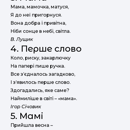
Мама, мамочка, матуся,
Я до неї пригорнуся.
Вона добра і привітна,
Ніби сонце в небі, світла.
В. Лущик
4. Перше слово
Коло, риску, закарлючку
На папері пише ручка.
Все з’єдналось загадково,
І з’явилось перше слово.
Здогадались, яке саме?
Наймиліше в світі – «мама».
Ігор Січовик
5. Мамі
Прийшла весна –