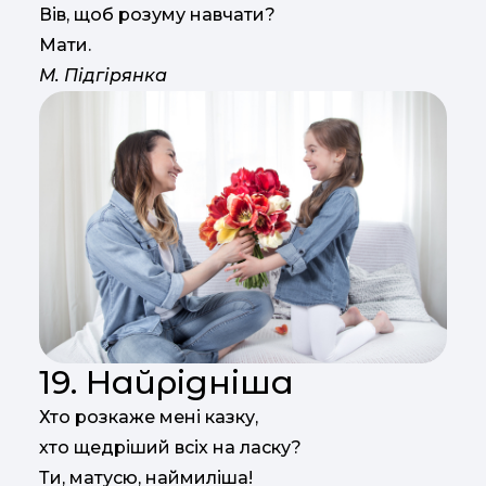
Вів, щоб розуму навчати?
Мати.
М. Підгірянка
19. Найрідніша
Хто розкаже мені казку,
хто щедріший всіх на ласку?
Ти, матусю, наймиліша!