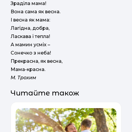
Зраділа мама!
Вона сама як весна.
І весна як мама:
Лагідна, добра,
Ласкава і тепла!
А мамин усміх –
Сонечко з неба!
Прекрасна, як весна,
Мама-красна.
М. Трохим
Читайте також