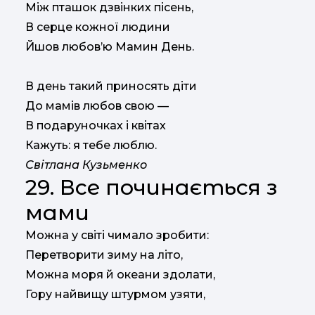
Між пташок дзвінких пісень,
В серце кожної людини
Йшов любов’ю Мамин День.
В день такий приносять діти
До мамів любов свою —
В подаруночках і квітах
Кажуть: я тебе люблю.
Світлана Кузьменко
29. Все починається з
мами
Можна у світі чимало зробити:
Перетворити зиму на літо,
Можна моря й океани здолати,
Гору найвищу штурмом узяти,