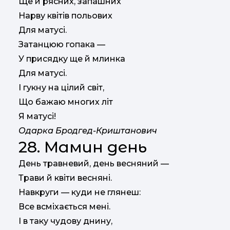
Ще й рясних, запашних
Нарву квітів польових
Для матусі.
Затанцюю гопака —
У присядку ще й млинка
Для матусі.
І гукну на цілий світ,
Що бажаю многих літ
Я матусі!
Одарка Бродгед-Криштанович
28. Мамин день
День травневий, день весняний —
Трави й квіти весняні.
Навкруги — куди не глянеш:
Все всміхається мені.
І в таку чудову днину,