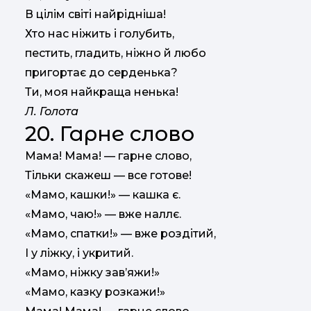
В цілім світі найрідніша!
Хто нас ніжить і голубить,
пестить, гладить, ніжно й любо
пригортає до серденька?
Ти, моя найкраща ненька!
Л. Голота
20. Гарне слово
Мама! Мама! — гарне слово,
Тільки скажеш — все готове!
«Мамо, кашки!» — кашка є.
«Мамо, чаю!» — вже наллє.
«Мамо, спатки!» — вже роздітий,
I у ліжку, і укритий.
«Мамо, ніжку зав’яжи!»
«Мамо, казку розкажи!»