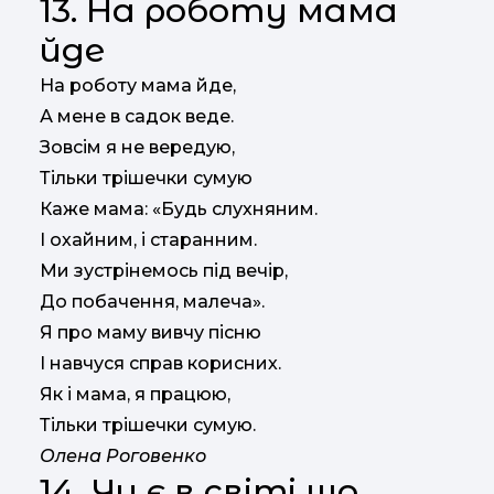
13. На роботу мама
йде
На роботу мама йде,
А мене в садок веде.
Зовсім я не вередую,
Тільки трішечки сумую
Каже мама: «Будь слухняним.
І охайним, і старанним.
Ми зустрінемось під вечір,
До побачення, малеча».
Я про маму вивчу пісню
І навчуся справ корисних.
Як і мама, я працюю,
Тільки трішечки сумую.
Олена Роговенко
14. Чи є в світі що