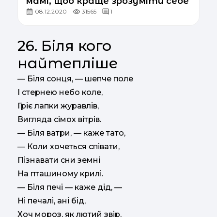
мамі, щоб краще зрозуміти себе
08.12.2020
31565
1
26. Біля кого
найтепліше
— Біля сонця, — шепче поле
І стернею небо коле,
Гріє лапки журавлів,
Вигляда сімох вітрів.
— Біля ватри, — каже тато,
— Коли хочеться співати,
Пізнавати сни земні
На пташиному крилі.
— Біля печі — каже дід, —
Ні печалі, ані бід,
Хоч мороз, як лютий звір,