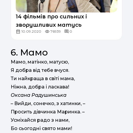
14 фільмів про сильних і
зворушливих матусь
10.09.2020
76939
0
6. Мамо
Мамо, матінко, матусю,
Я добра від тебе вчуся.
Ти найкраща в світі мама,
Ніжна, добра і ласкава!
Оксана Радушинська
– Вийди, сонечко, з хатинки, –
Просить дівчинка Маринка. –
Усміхайся радо з нами,
Бо сьогодні свято мами!