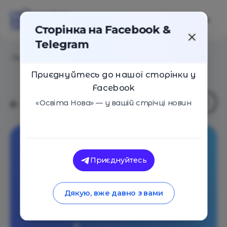
Сторінка на Facebook &
Telegram
Головна
/
Навчальні заклади
/
Sweet CV
Приєднуйтесь до нашої сторінки у
Facebook
«Освіта Нова» — у вашій стрічці новин
Приєднуйтесь
Дякую, вже давно з вами