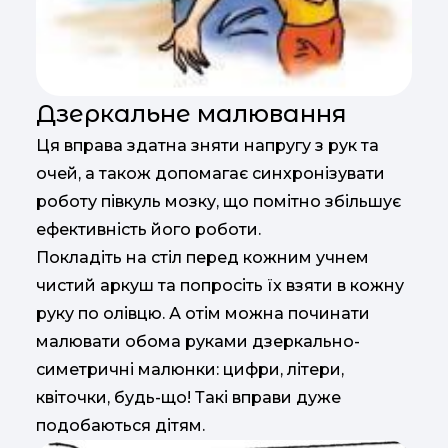
Дзеркальне малювання
Ця вправа здатна зняти напругу з рук та
очей, а також допомагає синхронізувати
роботу півкуль мозку, що помітно збільшує
ефективність його роботи.
Покладіть на стіл перед кожним учнем
чистий аркуш та попросіть їх взяти в кожну
руку по олівцю. А отім можна починати
малювати обома руками дзеркально-
симетричні малюнки: цифри, літери,
квіточки, будь-що! Такі вправи дуже
подобаються дітям.