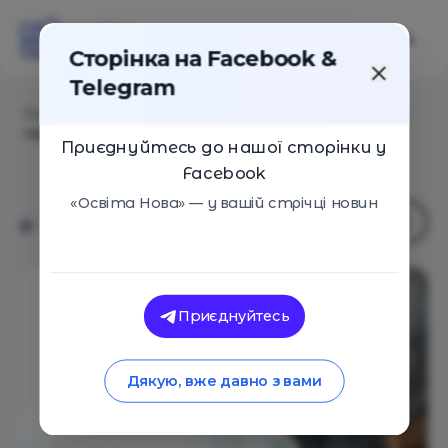
Сторінка на Facebook &
Telegram
Головна
/
Статті
/
Навчальна кінезіологія: проста
гімнастика для мозку
Приєднуйтесь до нашої сторінки у
Facebook
«Освіта Нова» — у вашій стрічці новин
Приєднуйтесь
Дякую, вже давно з вами