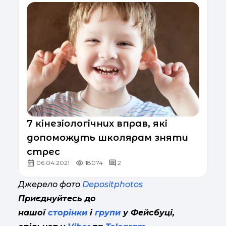
7 кінезіологічних вправ, які
допоможуть школярам зняти
стрес
06.04.2021
18074
2
Джерело фото
Depositphotos
Приєднуйтесь до
нашої
сторінки
і
групи
у Фейсбуці,