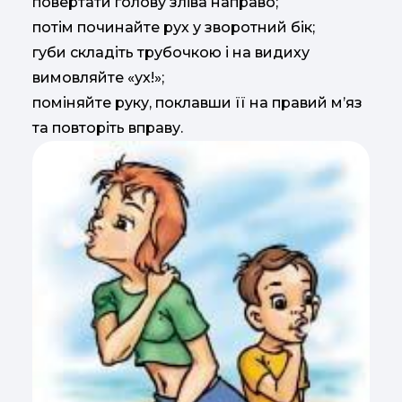
повертати голову зліва направо;
потім починайте рух у зворотний бік;
губи складіть трубочкою і на видиху
вимовляйте «ух!»;
поміняйте руку, поклавши її на правий м’яз
та повторіть вправу.