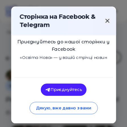
Сторінка на Facebook &
Telegram
Головна
/
Статті
/
Ребенок злится? Это хорошо!
Приєднуйтесь до нашої сторінки у
Facebook
«Освіта Нова» — у вашій стрічці новин
Діана Житня-Кебас
Як це працює
Поради
Приєднуйтесь
Ребенок злится? Это хорошо!
Дякую, вже давно з вами
24.10.2018
10788
1