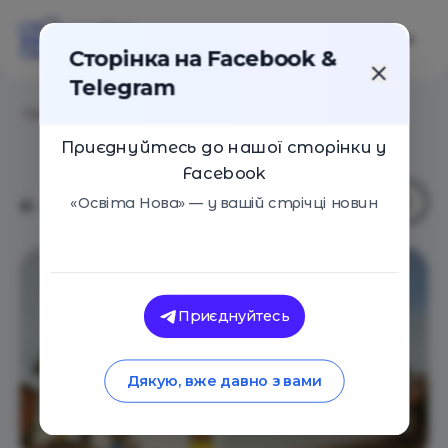
Сторінка на Facebook &
Telegram
Головна
/
Навчальні заклади
/
Боже, вільна школа
Приєднуйтесь до нашої сторінки у
Facebook
«Освіта Нова» — у вашій стрічці новин
Приєднуйтесь
Дякую, вже давно з вами