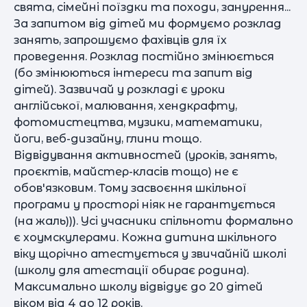
свята, сімейні поїздки та походи, занурення...
За запитом від дітей ми формуємо розклад
занять, запрошуємо фахівців для їх
проведення. Розклад постійно змінюється
(бо змінюються інтереси та запит від
дітей). Зазвичай у розкладі є уроки
англійської, малювання, хендкрафту,
фотомистецтва, музики, математики,
йоги, веб-дизайну, глини тощо.
Відвідування активностей (уроків, занять,
проєктів, майстер-класів тощо) не є
обов'язковим. Тому засвоєння шкільної
програми у просторі ніяк не гарантується
(на жаль))). Усі учасники спільноти формально
є хоумскулерами. Кожна дитина шкільного
віку щорічно атестується у звичайній школі
(школу для атестації обирає родина).
Максимально школу відвідує до 20 дітей
віком від 4 до 12 років.