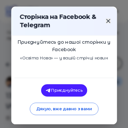
Сторінка на Facebook &
Telegram
Головна
/
Статті
/
13 выводов 13-летней украинки за
год жизни в США
Приєднуйтесь до нашої сторінки у
Facebook
«Освіта Нова» — у вашій стрічці новин
Іноземний досвід
Приєднуйтесь
13 выводов 13-летней
украинки за год жизни в США
Дякую, вже давно з вами
20.07.2018
2342
0