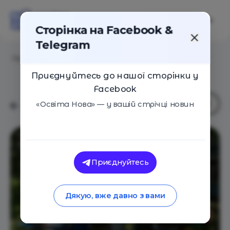
Сторінка на Facebook &
Telegram
Головна
/
Навчальні заклади
/
Школа "Агенти Змін"
Приєднуйтесь до нашої сторінки у
Facebook
«Освіта Нова» — у вашій стрічці новин
Приєднуйтесь
Дякую, вже давно з вами