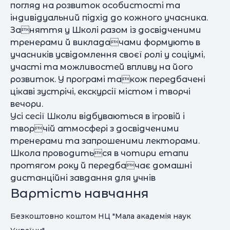
погляд на розвиток особистості та
індивідуальний підхід до кожного учасника.
Заняття у Школі разом із досвідченими
тренерами й викладачами формують в
учасників усвідомлення своєї ролі у соціумі,
участі та можливостей впливу на його
розвиток. У програмі також передбачені
цікаві зустрічі, екскурсії містом і творчі
вечори.
Усі сесії Школи відбуваються в ігровій і
творчій атмосфері з досвідченими
тренерами та запрошеними лекторами.
Школа проводиться в чотири етапи
протягом року й передбачає домашні
дистанційні завдання для учнів
Вартість навчання
Безкоштовно коштом НЦ "Мала академія наук