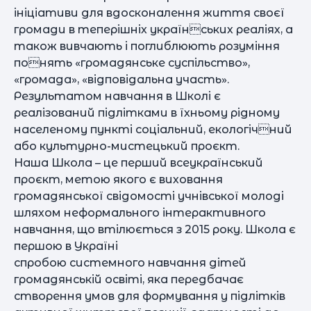
ініціативи для вдосконалення життя своєї
громади в теперішніх українських реаліях, а
також вивчають і поглиблюють розуміння
понять «громадянське суспільство»,
«громада», «відповідальна участь».
Результатом навчання в Школі є
реалізований підлітками в їхньому рідному
населеному пункті соціальний, екологічний
або культурно-мистецький проєкт.
Наша Школа – це перший всеукраїнський
проєкт, метою якого є виховання
громадянської свідомості учнівської молоді
шляхом неформального інтерактивного
навчання, що втілюється з 2015 року. Школа є
першою в Україні
спробою системного навчання дітей
громадянській освіті, яка передбачає
створення умов для формування у підлітків