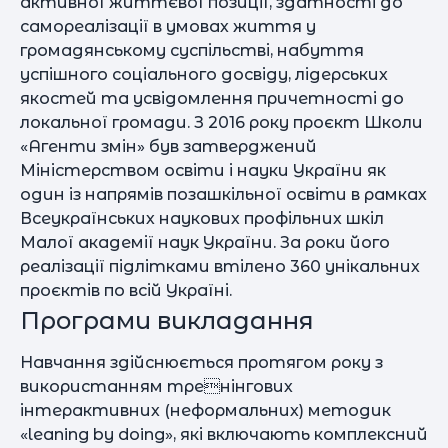
активної життєвої позиції, здатності до
самореалізації в умовах життя у
громадянському суспільстві, набуття
успішного соціального досвіду, лідерських
якостей та усвідомлення причетності до
локальної громади. З 2016 року проєкт Школи
«Агенти змін» був затверджений
Міністерством освіти і науки України як
один із напрямів позашкільної освіти в рамках
Всеукраїнських наукових профільних шкіл
Малої академії наук України. За роки його
реалізації підлітками втілено 360 унікальних
проєктів по всій Україні.
Програми викладання
Навчання здійснюється протягом року з
використанням тренінгових
інтерактивних (неформальних) методик
«leaning by doing», які включають комплексний