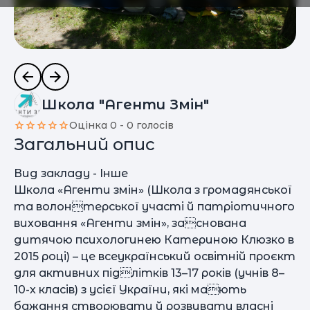
Школа "Агенти Змін"
Оцінка 0 - 0 голосів
Загальний опис
Вид закладу - Інше
Школа «Агенти змін» (Школа з громадянської
та волонтерської участі й патріотичного
виховання «Агенти змін», заснована
дитячою психологинею Катериною Клюзко в
2015 році) – це всеукраїнський освітній проєкт
для активних підлітків 13–17 років (учнів 8–
10-х класів) з усієї України, які мають
бажання створювати й розвивати власні