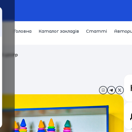
Головна
Каталог закладів
Статті
Автор
ий центр
Додати в за