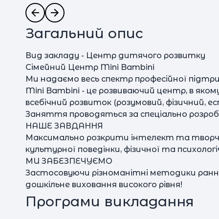
Загальний опис
Вид закладу - Центр дитячого розвитку
Сімейний Центр Mini Bambini
Ми надаємо весь спектр професійної підтримк
Mini Bambini - це розвиваючий центр, в якому
всебічний розвиток (розумовий, фізичний, е
Заняття проводяться за спеціально розро
НАШЕ ЗАВДАННЯ
Максимально розкрити інтелект та творчі з
культурної поведінки, фізичної та психологі
МИ ЗАБЕЗПЕЧУЄМО
Застосовуючи різноманітні методики раннь
дошкільне виховання високого рівня!
Програми викладання