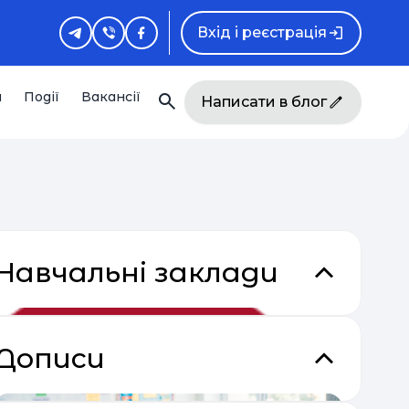
Вхід і реєстрація
и
Події
Вакансії
Написати в блог
Навчальні заклади
кладки
Дописи