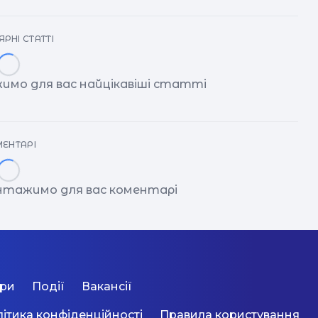
РНІ СТАТТІ
имо для вас найцікавіші статті
ЕНТАРІ
антажимо для вас коментарі
ори
Події
Вакансії
ітика конфіденційності
Правила користування