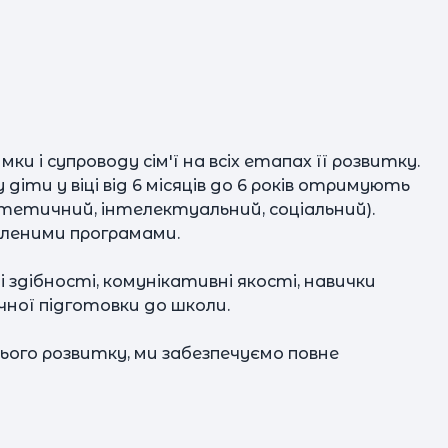
и і супроводу сім'ї на всіх етапах її розвитку.
 діти у віці від 6 місяців до 6 років отримують
стетичний, інтелектуальний, соціальний).
бленими програмами.
дібності, комунікативні якості, навички
р
чної підготовки до школи.
ого розвитку, ми забезпечуємо повне
д