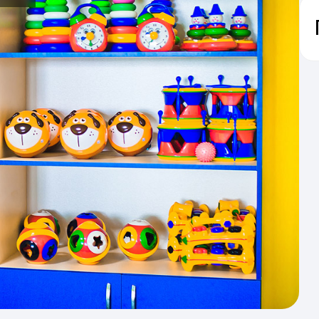
- Іде
ві