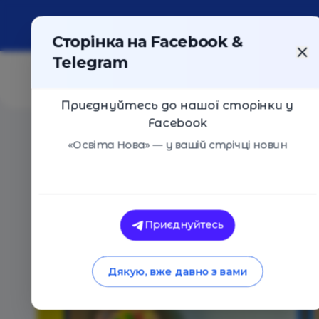
Про портал
Реклама
Контакти
Сторінка на Facebook &
Telegram
Приєднуйтесь до нашої сторінки у
Facebook
Головна
/
Навчальні заклади
/
Mini Bambini, сімейн
«Освіта Нова» — у вашій стрічці новин
Mini Bambini, сімейний центр
Оцінка 5 - 2 голоси
Приєднуйтесь
Дякую, вже давно з вами