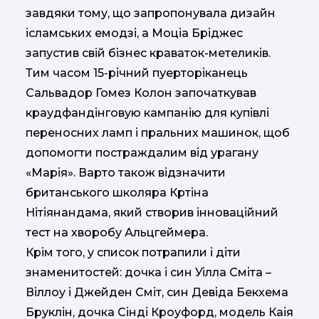
завдяки тому, що запропонувала дизайн
ісламських емодзі, а Моціа Бріджес
запустив свій бізнес краваток-метеликів.
Тим часом 15-річний пуерторіканець
Сальвадор Гомез Колон започаткував
краудфандінговую кампанію для купівлі
переносних ламп і пральних машинок, щоб
допомогти постраждалим від урагану
«Марія». Варто також відзначити
британського школяра Кртіна
Нітіянандама, який створив інноваційний
тест на хворобу Альцгеймера.
Крім того, у список потрапили і діти
знаменитостей: дочка і син Уілла Сміта –
Віллоу і Джейден Сміт, син Девіда Бекхема
Бруклін, дочка Сінді Кроуфорд, модель Каія