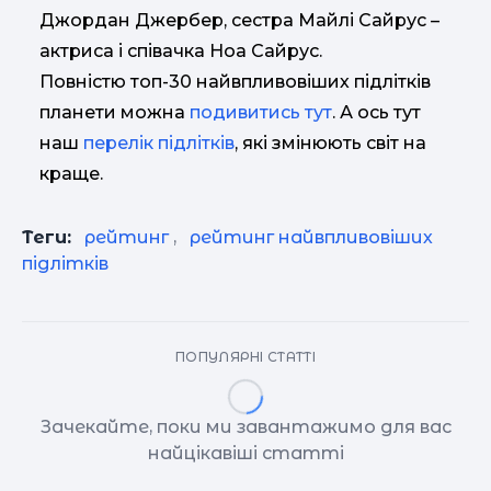
Джордан Джербер, сестра Майлі Сайрус –
актриса і співачка Ноа Сайрус.
Повністю топ-30 найвпливовіших підлітків
планети можна
подивитись тут
. А ось тут
наш
перелік підлітків
, які змінюють світ на
краще.
Теги:
рейтинг
,
рейтинг найвпливовіших
підлітків
ПОПУЛЯРНІ СТАТТІ
Зачекайте, поки ми завантажимо для вас
найцікавіші статті