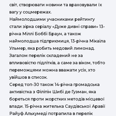
світ, створювати новини та враховували їх
вагу у соцмережах.
Наймолодшими учасниками рейтингу
стали зірка серіалу «Дуже дивні справи» 13-
річна Міллі Боббі Браун, а також
наймолодша підприємиця, 13-річна Мікаіла
Ульмер, яка робить медовий лимонад.
Загалом перелік складений не за
впливовістю підлітків, а саме за віком, тобто
переможцями можна вважати усіх, хто
увійшов в список.
Серед топ-30 також 14-річна громадська
активістка з Філіпін Шибі де Гузман, яка
бореться проти жорстких методів місцевої
влади. 15-річна жителька Саудівської Аравії
Райуф Альхумеді потрапила в перелік