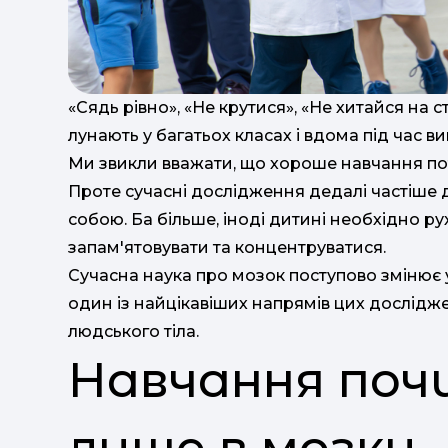
«Сядь рівно», «Не крутися», «Не хитайся на с
лунають у багатьох класах і вдома під час 
Ми звикли вважати, що хороше навчання пот
Проте сучасні дослідження дедалі частіше до
собою. Ба більше, іноді дитині необхідно р
запам'ятовувати та концентруватися.
Сучасна наука про мозок поступово змінює у
один із найцікавіших напрямів цих дослідже
людського тіла.
Навчання поч