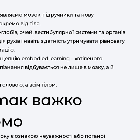
являємо мозок, підручники та нову
кремо від тіла.
углобів, очей, вестибулярної системи та органів
я рухів і навіть здатність утримувати рівновагу
мацію.
цепцію embodied learning – «втіленого
 пізнання відбувається не лише в мозку, а й
головою, а всім тілом.
так важко
омо
року є ознакою неуважності або поганої