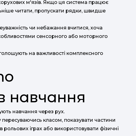
орухових м'язів. Якщо ця система працює
ьніше читати, пропускати рядки, швидше
еуважність чи небажання вчитися, хоча
особливостями сенсорного або моторного
наголошують на важливості комплексного
то
в навчання
ують навчання через рух.
у пересуваючись класом, показувати частини
 в рольових іграх або використовувати фізичні