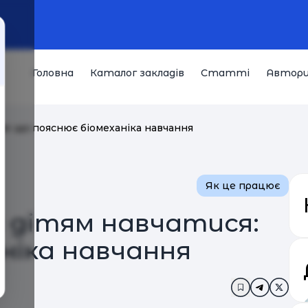
Головна
Каталог закладів
Статті
Автор
ся: що пояснює біомеханіка навчання
Як це працює
є дітям навчатися:
ніка навчання
Додати в за