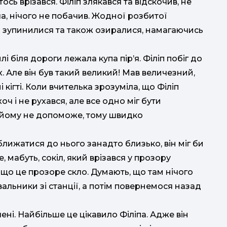
ось врізався. Філіп злякався та відскочив, не
а, нічого не побачив. Жодної розбитої
ти зупинилися та також озиралися, намагаючись
і біля дороги лежала купа пір’я. Філіп побіг до
. Але він був такий великий! Мав величезний,
ігті. Коли вчителька зрозуміла, що Філіп
 і не рухався, але все одно міг бути
и йому не допоможе, тому швидко
аближатися до нього занадто близько, він міг би
, мабуть, сокіл, який врізався у прозору
 що це прозоре скло. Думають, що там нічого
альники зі станції, а потім повернемося назад
ені. Найбільше це цікавило Філіпа. Адже він