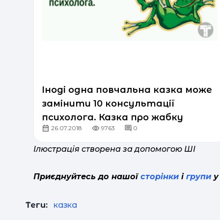
Іноді одна повчальна казка може
замінити 10 консультації
психолога. Казка про жабку
26.07.2018
9763
0
Ілюстрація створена за допомогою ШІ
Приєднуйтесь до нашої
сторінки
і
групи
у
Теги:
казка