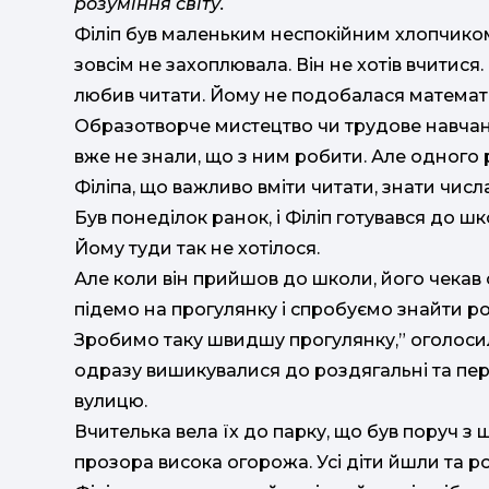
розуміння світу.
Філіп був маленьким неспокійним хлопчиком.
зовсім не захоплювала. Він не хотів вчитися
любив читати. Йому не подобалася математи
Образотворче мистецтво чи трудове навчанн
вже не знали, що з ним робити. Але одного 
Філіпа, що важливо вміти читати, знати числа
Був понеділок ранок, і Філіп готувався до шк
Йому туди так не хотілося.
Але коли він прийшов до школи, його чекав с
підемо на прогулянку і спробуємо знайти ро
Зробимо таку швидшу прогулянку,” оголосила
одразу вишикувалися до роздягальні та пе
вулицю.
Вчителька вела їх до парку, що був поруч з
прозора висока огорожа. Усі діти йшли та 