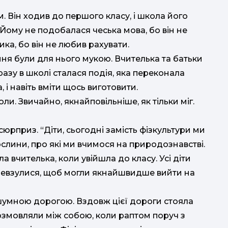
 Він ходив до першого класу, і школа його
. Йому не подобалася чеська мова, бо він не
ка, бо він не любив рахувати.
я були для нього мукою. Вчителька та батьки
разу в школі сталася подія, яка переконала
, і навіть вміти щось виготовити.
оли. Звичайно, якнайповільніше, як тільки міг.
юрприз. “Діти, сьогодні замість фізкультури ми
слини, про які ми вчимося на природознавстві.
р
 вчителька, коли увійшла до класу. Усі діти
ревзулися, щоб могли якнайшвидше вийти на
 шумною дорогою. Вздовж цієї дороги стояла
д
розмовляли між собою, коли раптом поруч з