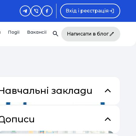
Вхід і реєстрація
и
Події
Вакансії
Написати в блог
Навчальні заклади
Дописи
кладки