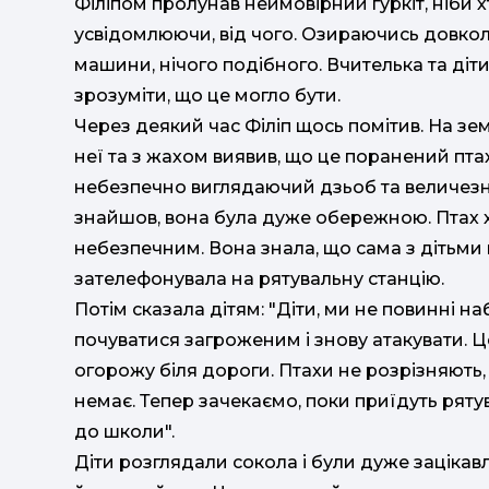
Філіпом пролунав неймовірний гуркіт, ніби хт
усвідомлюючи, від чого. Озираючись довкол
машини, нічого подібного. Вчителька та ді
зрозуміти, що це могло бути.
Через деякий час Філіп щось помітив. На земл
неї та з жахом виявив, що це поранений птах
небезпечно виглядаючий дзьоб та величезні к
знайшов, вона була дуже обережною. Птах хоч
небезпечним. Вона знала, що сама з дітьм
зателефонувала на рятувальну станцію.
Потім сказала дітям: "Діти, ми не повинні н
почуватися загроженим і знову атакувати. Це
огорожу біля дороги. Птахи не розрізняють,
немає. Тепер зачекаємо, поки приїдуть рятув
до школи".
Діти розглядали сокола і були дуже зацікавл