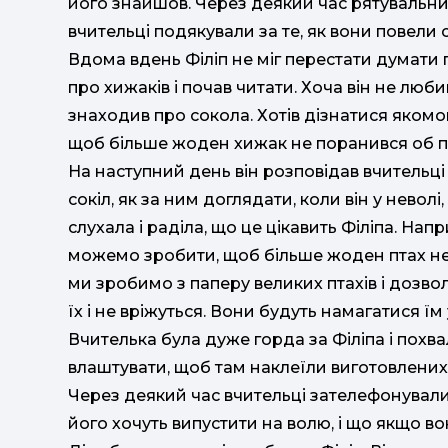
його знайшов. Через деякий час рятувальник
вчительці подякували за те, як вони повели 
Вдома вдень Філіп не міг перестати думати 
про хижаків і почав читати. Хоча він не люб
знаходив про сокола. Хотів дізнатися якомог
щоб більше жоден хижак не поранився об про
На наступний день він розповідав вчительці
сокіл, як за ним доглядати, коли він у неволі,
слухала і раділа, що це цікавить Філіпа. Напр
можемо зробити, щоб більше жоден птах не 
ми зробимо з паперу великих птахів і дозволи
їх і не вріжуться. Вони будуть намагатися їм 
Вчителька була дуже горда за Філіпа і похв
влаштувати, щоб там наклеїли виготовлених пт
Через деякий час вчительці зателефонували 
його хочуть випустити на волю, і що якщо в