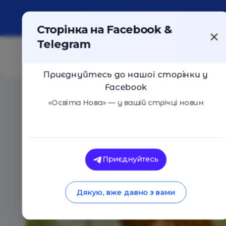
Про портал
Реклама
Контакти
Сторінка на Facebook &
Telegram
Приєднуйтесь до нашої сторінки у
Facebook
Головна
/
Статті
/
Як Філіп дізнався, що школа хоро
«Освіта Нова» — у вашій стрічці новин
Освіта Нова
Як Філіп дізнався,
Приєднуйтесь
03.11.2025
948
0
Дякую, вже давно з вами