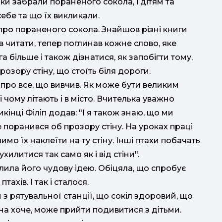
и забрали пораненого сокола, і дітям та
себе та що їх викликали.
про пораненого сокола. Знайшов різні книги
ив читати, тепер поглинав кожне слово, яке
а більше і також дізнатися, як запобігти тому,
зору стіну, що стоїть біля дороги.
 про все, що вивчив. Як може бути великим
 і чому літають і в місто. Вчителька уважно
икінці Філіп додав: "І я також знаю, що ми
поранився об прозору стіну. На уроках праці
мо їх наклеїти на ту стіну. Інші птахи побачать
ухилитися так само як і від стіни".
алила його чудову ідею. Обіцяла, що спробує
ахів. І так і сталося.
з рятувальної станції, що сокіл здоровий, що
она хоче, може прийти подивитися з дітьми.