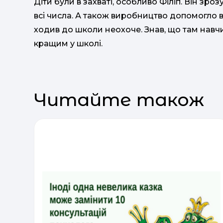
Діти були в захваті, особливо Філіп. Він зро
всі числа. А також виробництво допомогло вр
ходив до школи неохоче. Знав, що там навчи
кращим у школі.
Читайте також