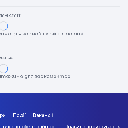
РНІ СТАТТІ
имо для вас найцікавіші статті
ЕНТАРІ
антажимо для вас коментарі
ори
Події
Вакансії
ітика конфіденційності
Правила користування