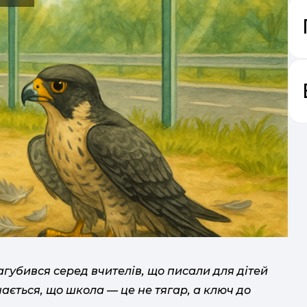
к
Aut
нав
 загубився серед вчителів, що писали для дітей
ається, що школа — це не тягар, а ключ до