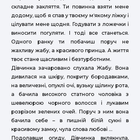
складне закляття. Ти повинна взяти мене
додому, щоб я спав у твоєму м‘якому ліжку і
цілувати мене щодня. Годувати з ложечки і
виносити погуляти. І тоді все станеться.
Одного ранку ти побачиш поруч не
жахливу жабу, а красивого принца. А життя
твоє стане щасливим і безтурботним.
Дівчинка зачаровано слухала Жабу. Вона
дивилася на шкіру, покриту бородавками,
на величезні, опуклі очі, вузьку щілину рота,
а бачила високого статного чоловіка з
шевелюрою чорного волосся і лукавим
розрізом зелених очей. Поруч з ним вона
бачила себе – в пишній білій сукні в
красивому замку, чула слова любові …
Подолавши огиду, Дівчинка вклякнула,