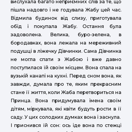
вислухала багато неприємних слів за те, що
пішла надовго і не годувала Жабу цей час.
Відмила будинок від слизу, приготувала
обід і покупала Жабу. Остання була
задоволена. Велика, буро-зелена, в
бородавках, вона лежала на мереживний
подушці в ліжечку Дівчинки. Сама Дівчинка
не могла спати з Жабою і вже давно
поступилася їй своїм місцем. Вона спала на
вузькій канапі на кухні. Перед сном вона, як
завжди, думала про те, яким прекрасним
стане її життя, коли Жаба перетвориться на
Принца. Вона придумувала імена своїм
дітям, міркувала, які квіти будуть рости в її
саду. У цих солодких думках вона і заснула.
І приснився їй сон: ось іде вона по стежці