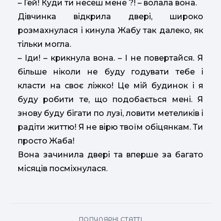
– Гей! Куди ти несеш мене ?! – волала вона.
Дівчинка відкрила двері, широко
розмахнулася і кинула Жабу так далеко, як
тільки могла.
– Іди! – крикнула вона. – І не повертайся. Я
більше ніколи не буду годувати тебе і
класти на своє ліжко! Це мій будинок і я
буду робити те, що подобається мені. Я
знову буду бігати по лузі, ловити метеликів і
радіти життю! Я не вірю твоїм обіцянкам. Ти
просто Жаба!
Вона зачинила двері та вперше за багато
місяців посміхнулася.
ПОПУЛЯРНІ СТАТТІ