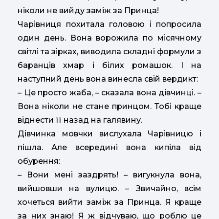
ніколи не вийду заміж за Принца!
Чарівниця похитала головою і попросила
один день. Вона ворожила по місячному
світлі та зірках, виводила складні формули з
баранців хмар і білих ромашок. І на
наступний день вона винесла свій вердикт:
– Це просто жаба, – сказала вона дівчинці. –
Вона ніколи не стане принцом. Тобі краще
віднести її назад на галявину.
Дівчинка мовчки вислухала Чарівницю і
пішла. Але всередині вона кипіла від
обурення:
– Вони мені заздрять! – вигукнула вона,
вийшовши на вулицю. – Звичайно, всім
хочеться вийти заміж за Принца. Я краще
за них знаю! Я ж відчуваю, що роблю це