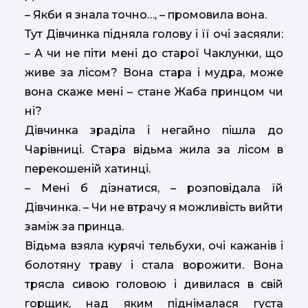
– Якби я знала точно…, – промовила вона.
Тут Дівчинка підняла голову і її очі засяяли:
– А чи не піти мені до старої Чаклунки, що
живе за лісом? Вона стара і мудра, може
вона скаже мені – стане Жаба принцом чи
ні?
Дівчинка зраділа і негайно пішла до
Чарівниці. Стара відьма жила за лісом в
перекошеній хатинці.
– Мені б дізнатися, – розповідала їй
Дівчинка. – Чи не втрачу я можливість вийти
заміж за принца.
Відьма взяла курячі тельбухи, очі кажанів і
болотяну траву і стала ворожити. Вона
трясла сивою головою і дивилася в свій
горщик, над яким піднімалася густа