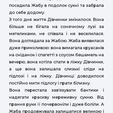
посадила Жабу в подолок сукні та забрала
до себе додому.
З того дня життя Дівчинки змінилося. Вона
більше не бігала на сонячному лузі за
метеликами, не співала і не веселилася.
Вона доглядала за Жабою. Жаба виявилася
дуже примхливою: вона вимагала круасанів
на сніданок і спагетті з соусом бешамель на
вечерю, вона хотіла спати в ліжку Дівчинки,
а ще вона залишала слизькі сліди на
підлозі і на ліжку. Дівчинці доводилося
постійно мити підлогу і прати білизну.
Вона перестала зав’язувати бантики і
надягати красиву мереживну сукню. Від
прання руки її почервоніли і дуже боліли. А
Жаба продовжувала залишатися великою і