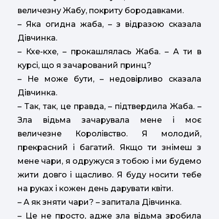
величезну Жабу, покриту бородавками.
– Яка огидна жаба, – з відразою сказала
Дівчинка.
– Кхе-кхе, – прокашлялась Жаба. – А ти в
курсі, що я зачарований принц?
– Не може бути, – недовірливо сказала
Дівчинка.
– Так, так, це правда, – підтвердила Жаба. –
Зла відьма зачарувала мене і моє
величезне Королівство. Я молодий,
прекрасний і багатий. Якщо ти знімеш з
мене чари, я одружуся з тобою і ми будемо
жити довго і щасливо. Я буду носити тебе
на руках і кожен день дарувати квіти.
– А як зняти чари? – запитала Дівчинка.
– Це не просто, адже зла відьма зробила