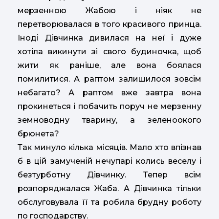
мерзенною Жабою і ніяк не
перетворювалася в того красивого принца.
Іноді Дівчинка дивилася на неї і дуже
хотіла викинути зі свого будиночка, щоб
жити як раніше, але вона боялася
помилитися. А раптом залишилося зовсім
небагато? А раптом вже завтра вона
прокинеться і побачить поруч не мерзенну
земноводну тварину, а зеленоокого
брюнета?
Так минуло кілька місяців. Мало хто впізнав
б в цій замученій нечупарі колись веселу і
безтурботну Дівчинку. Тепер всім
розпоряджалася Жаба. А Дівчинка тільки
обслуговувала її та робила брудну роботу
по господарству.