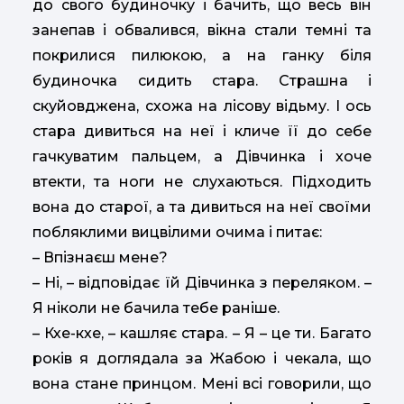
до свого будиночку і бачить, що весь він
занепав і обвалився, вікна стали темні та
покрилися пилюкою, а на ганку біля
будиночка сидить стара. Страшна і
скуйовджена, схожа на лісову відьму. І ось
стара дивиться на неї і кличе її до себе
гачкуватим пальцем, а Дівчинка і хоче
втекти, та ноги не слухаються. Підходить
вона до старої, а та дивиться на неї своїми
побляклими вицвілими очима і питає:
– Впізнаєш мене?
– Ні, – відповідає їй Дівчинка з переляком. –
Я ніколи не бачила тебе раніше.
– Кхе-кхе, – кашляє стара. – Я – це ти. Багато
років я доглядала за Жабою і чекала, що
вона стане принцом. Мені всі говорили, що