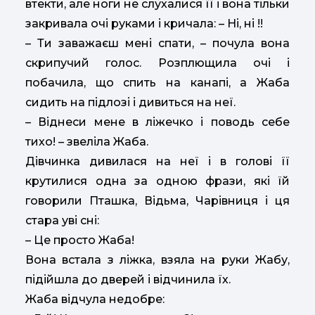
втекти, але ноги не слухалися її і вона тільки
закривала очі руками і кричала: – Ні, ні !!
– Ти заважаєш мені спати, – почула вона
скрипучий голос. Розплющила очі і
побачила, що спить на канапі, а Жаба
сидить на підлозі і дивиться на неї.
– Віднеси мене в ліжечко і поводь себе
тихо! – звеліла Жаба.
Дівчинка дивилася на неї і в голові її
крутилися одна за одною фрази, які їй
говорили Пташка, Відьма, Чарівниця і ця
стара уві сні:
– Це просто Жаба!
Вона встала з ліжка, взяла на руки Жабу,
підійшла до дверей і відчинила їх.
Жаба відчула недобре: