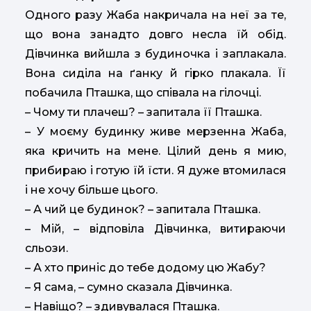
Одного разу Жаба накричала на неї за те,
що вона занадто довго несла їй обід.
Дівчинка вийшла з будиночка і заплакала.
Вона сиділа на ґанку й гірко плакала. Її
побачила Пташка, що співала на гілочці.
– Чому ти плачеш? – запитала її Пташка.
– У моєму будинку живе мерзенна Жаба,
яка кричить на мене. Цілий день я мию,
прибираю і готую їй їсти. Я дуже втомилася
і не хочу більше цього.
– А чий це будинок? – запитала Пташка.
– Мій, – відповіла Дівчинка, витираючи
сльози.
– А хто приніс до тебе додому цю Жабу?
– Я сама, – сумно сказала Дівчинка.
– Навіщо? – здивувалася Пташка.