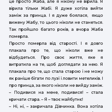
це просто Жаба, але я нікому не вірила. Я
вірила тільки Жабі. Я дуже хотіла вийти
заміж за принца. І я дуже боялася, якщо
вижену Жабу, то цього ніколи не станеться.
Так пройшло багато років, а вчора Жаба
померла.
Просто померла від старості. І я довго
плакала про те, що ніколи вже не
відбудеться. Про своє життя, яке я
витратила на те, щоб доглядати за нею. Я
плакала про те, що стала старою і не можу
як раніше бігати по лузі і ловити метеликів. І
про принца, за якого ніколи не вийду заміж.
– Подивися на мене, подивися! – стала
кричати стара. – Я – твоє майбутнє!
– Ні, ні, – закричала Дівчинка. Вона хотіла