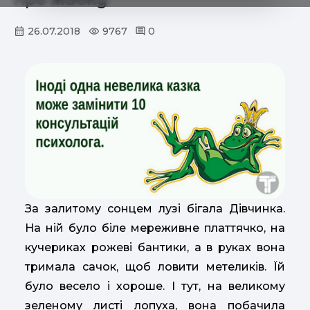
26.07.2018
9767
0
За залитому сонцем лузі бігала Дівчинка.
На ній було біле мереживне платтячко, на
кучериках рожеві бантики, а в руках вона
тримала сачок, щоб ловити метеликів. Їй
було весело і хороше. І тут, на великому
зеленому листі лопуха, вона побачила