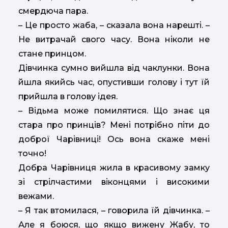
смердюча пара.
– Це просто жаба, – сказала вона нарешті. –
Не витрачай свого часу. Вона ніколи не
стане принцом.
Дівчинка сумно вийшла від чаклунки. Вона
йшла якийсь час, опустивши голову і тут їй
прийшла в голову ідея.
– Відьма може помилятися. Що знає ця
стара про принців? Мені потрібно піти до
доброї Чарівниці! Ось вона скаже мені
точно!
Добра Чарівниця жила в красивому замку
зі стрілчастими віконцями і високими
вежами.
– Я так втомилася, – говорила їй дівчинка. –
Але я боюся, що якщо вижену Жабу, то