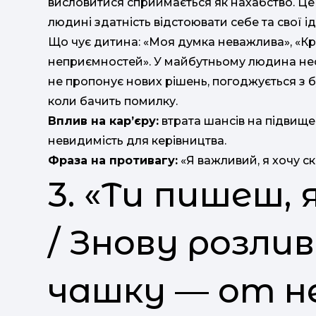
висловитися сприймається як нахабство. Це
людині здатність відстоювати себе та свої ід
Що чує дитина: «Моя думка неважлива», «К
неприємностей». У майбутньому людина неох
не пропонує нових рішень, погоджується з б
коли бачить помилку.
Вплив на кар’єру:
втрата шансів на підвищен
невидимість для керівництва.
Фраза на противагу:
«Я важливий, я хочу ск
3. «Ти пишеш,
/ Знову розлив
чашку — от н