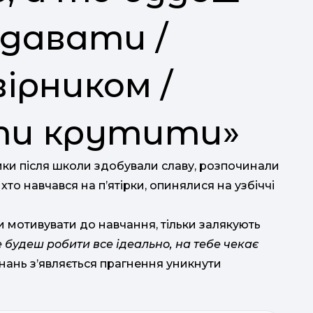
одавати /
т
ірником /
ти крутити»
ники після школи здобували славу, розпочинали
 хто навчався на пʼятірки, опинялися на узбіччі
у 
и мотивувати до навчання, тільки залякують
 будеш робити все ідеально, на тебе чекає
 знань з’являється прагнення уникнути
д