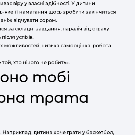
иває віру у власні здібності. У дитини
дь-яке її намагання щось зробити закінчиться
 аніж відчувати сором.
я за складні завдання, параліч від страху
ісля успіхів.
х можливостей, низька самооцінка, робота
ой, хто нічого не робить».
воно тобі
арна трата
 Наприклад, дитина хоче грати у баскетбол,