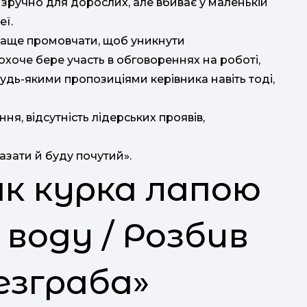
 зручно для дорослих, але вбиває у маленькій
еї.
раще промовчати, щоб уникнути
оче бере участь в обговореннях на роботі,
удь-якими пропозиціями керівника навіть тоді,
ня, відсутність лідерських проявів,
азати й буду почутий».
 як курка лапою
 воду / Розбив
езграба»