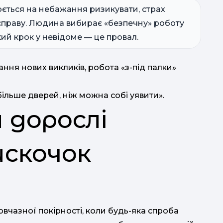
п
юється на небажання ризикувати, страх
справу. Людина вибирає «безпечну» роботу
кий крок у невідоме — це провал.
ння нових викликів, робота «з-під палки»
ільше дверей, ніж можна собі уявити».
и дорослі
искочок
мовчазної покірності, коли будь-яка спроба