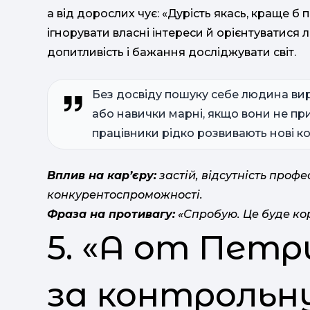
а від дорослих чує: «Дурість якась, краще б
ігнорувати власні інтереси й орієнтуватися
допитливість і бажання досліджувати світ.
Без досвіду пошуку себе людина виро
або навички марні, якщо вони не при
працівники рідко розвивають нові ко
Вплив на кар’єру:
застій, відсутність профе
конкурентоспроможності.
Фраза на противагу:
«Спробую. Це буде ко
5. «А от Петри
за контрольн