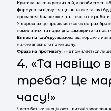
Критика не конкретних дій, а особистості, вб
формується відчуття, що вона «не така» і бу
провалом. Краще вже тоді нічого не робити,
У дорослих це проявляється як острах братис
помилитися та надмірна самокритика навіть п
Вплив на кар’єру:
відмова від перспективни
нижче власного потенціалу.
Фраза на противагу:
«Не помиляється лише т
4. «Та навіщо 
треба? Це м
часу!»
Часто батьки знецінюють дитячі захоплення.