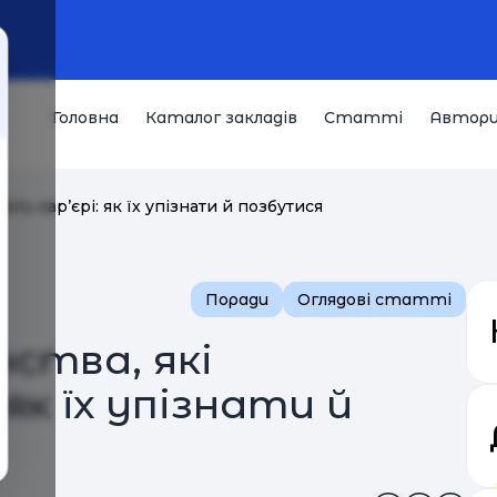
Головна
Каталог закладів
Статті
Автор
ють кар’єрі: як їх упізнати й позбутися
Поради
Оглядові статті
ства, які
як їх упізнати й