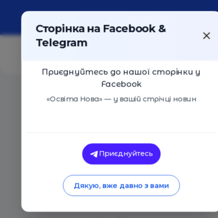
Про портал
Реклама
Контакти
Сторінка на Facebook &
Telegram
Приєднуйтесь до нашої сторінки у
Facebook
Головна
/
Статті
/
Шість фраз з дитинства, які заважа
«Освіта Нова» — у вашій стрічці новин
Освіта Нова
Шість фраз з дитин
Приєднуйтесь
заважають кар’єрі: 
Дякую, вже давно з вами
позбутися