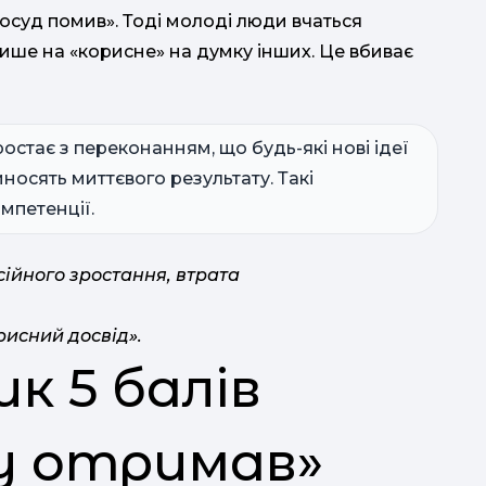
 посуд помив». Тоді молоді люди вчаться
 лише на «корисне» на думку інших. Це вбиває
стає з переконанням, що будь-які нові ідеї
носять миттєвого результату. Такі
мпетенції.
сійного зростання, втрата
рисний досвід».
к 5 балів
у отримав»