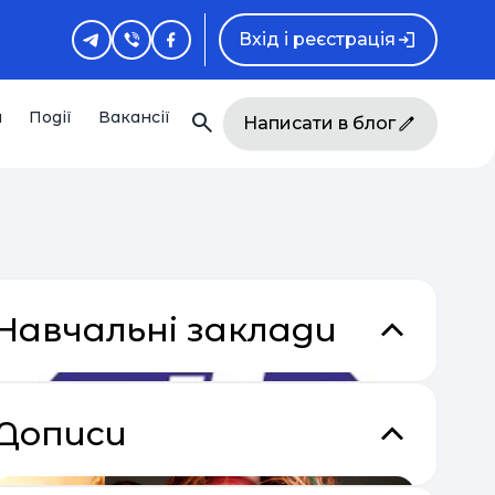
Вхід і реєстрація
и
Події
Вакансії
Написати в блог
Навчальні заклади
Дописи