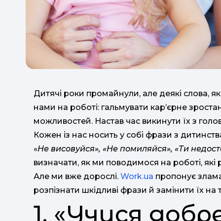
Дитячі роки промайнули, але деякі слова, як
нами на роботі: гальмувати кар’єрне зрост
можливостей. Настав час викинути їх з голов
Кожен із нас носить у собі фрази з дитинств
«
Не висовуйся», «Не помиляйся», «Ти недос
визначати, як ми поводимося на роботі, які 
Але ми вже дорослі.
Work.ua
пропонує злама
розпізнати шкідливі фрази й замінити їх на 
1. «Учися добр