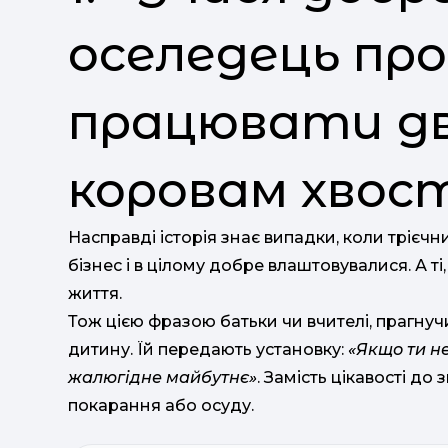
оселедець пр
працювати дв
коровам хвос
Насправді історія знає випадки, коли трієч
бізнес і в цілому добре влаштовувалися. А ті,
життя.
Тож цією фразою батьки чи вчителі, прагнуч
дитину. Їй передають установку:
«Якщо ти не
жалюгідне майбутнє»
. Замість цікавості до
покарання або осуду.