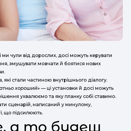
і ми чули від дорослих, досі можуть керувати
ання, змушувати мовчати й боятися нових
и.
а, які стали частиною внутрішнього діалогу.
татньо хороший»
— ці установки й досі можуть
рішення ухвалюємо та яку планку собі ставимо.
на
ти сценарій, написаний у минулому,
ви
ті, що підсилюють.
е, а то будеш
о
к