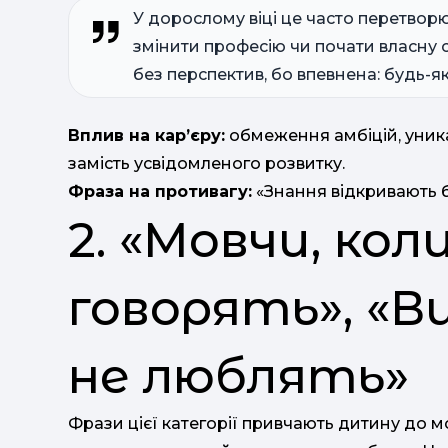
У дорослому віці це часто перетвор
змінити професію чи почати власну 
без перспектив, бо впевнена: будь-я
Вплив на кар’єру:
обмеження амбіцій, уника
замість усвідомленого розвитку.
Фраза на противагу:
«Знання відкривають б
2. «Мовчи, кол
говорять», «В
не люблять»
Фрази цієї категорії привчають ​​дитину до 