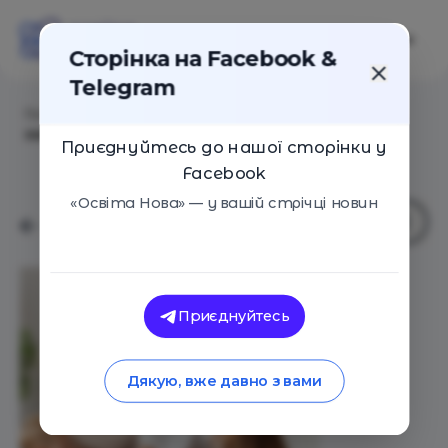
Сторінка на Facebook &
Telegram
Головна
/
Статті
/
7 міфів про виховання, які
заважають дітям сформувати моральний інтелект
Приєднуйтесь до нашої сторінки у
Facebook
«Освіта Нова» — у вашій стрічці новин
Приєднуйтесь
Дякую, вже давно з вами