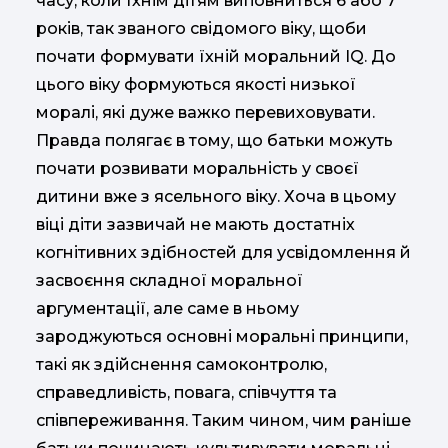
часу, коли їхнім дітям виповниться 6 або 7
років, так званого свідомого віку, щоби
почати формувати їхній моральний IQ. До
цього віку формуються якості низької
моралі, які дуже важко перевиховувати.
Правда полягає в тому, що батьки можуть
почати розвивати моральність у своєї
дитини вже з ясельного віку. Хоча в цьому
віці діти зазвичай не мають достатніх
когнітивних здібностей для усвідомлення й
засвоєння складної моральної
аргументації, але саме в ньому
зароджуються основні моральні принципи,
такі як здійснення самоконтролю,
справедливість, повага, співчуття та
співпереживання. Таким чином, чим раніше