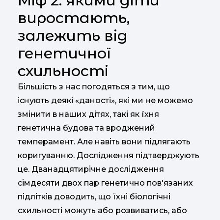
Міф 2: якими діти
виростають,
залежить від
генетичної
схильності
Більшість з нас погодяться з тим, що
існують деякі «даності», які ми не можемо
змінити в наших дітях, такі як їхня
генетична будова та вроджений
темперамент. Але навіть вони підлягають
коригуванню. Дослідження підтверджують
це. Дванадцятирічне дослідження
сімдесяти двох пар генетично пов'язаних
підлітків доводить, що їхні біологічні
схильності можуть або розвиватись, або