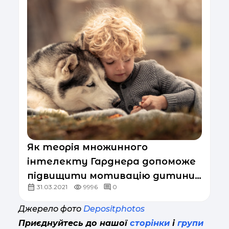
Як теорія множинного
інтелекту Гарднера допоможе
підвищити мотивацію дитини
31.03.2021
9996
0
до засвоєння нових знань
Джерело фото
Depositphotos
Приєднуйтесь до нашої
сторінки
і
групи