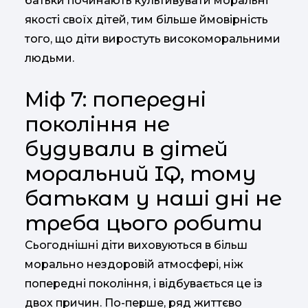
батьки починають культивувати моральні
якості своїх дітей, тим більше ймовірність
того, що діти виростуть високоморальними
людьми.
Міф 7: попередні
покоління не
будували в дітей
моральний IQ, тому
батькам у наші дні не
треба цього робити
Сьогоднішні діти виховуються в більш
морально нездоровій атмосфері, ніж
попередні покоління, і відбувається це із
двох причин. По-перше, ряд життєво