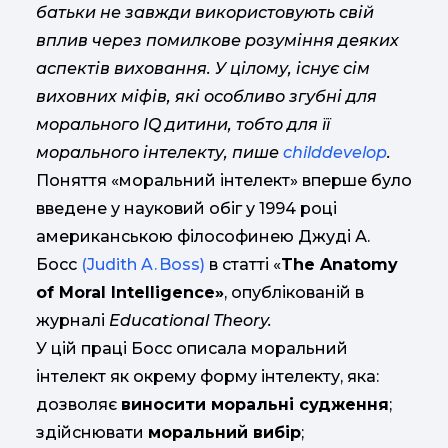
батьки не завжди використовують свій
вплив через помилкове розуміння деяких
аспектів виховання. У цілому, існує сім
виховних міфів, які особливо згубні для
морального IQ дитини, тобто для її
морального інтелекту, пише
childdevelop
.
Поняття «моральний інтелект» вперше було
введене у науковий обіг у 1994 році
американською філософинею Джуді А.
Босс
(Judith A. Boss)
в статті «
The Anatomy
of Moral Intelligence»
, опублікованій в
журналі
Educational Theory.
У цій праці Босс описала моральний
інтелект як окрему форму інтелекту, яка:
дозволяє
виносити моральні судження
;
здійснювати
моральний вибір
;