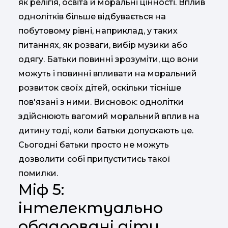
як релігія, освіта й моральні цінності. Вплив
однолітків більше відбувається на
побутовому рівні, наприклад, у таких
питаннях, як розваги, вибір музики або
одягу. Батьки повинні зрозуміти, що вони
можуть і повинні впливати на моральний
розвиток своїх дітей, оскільки тісніше
пов'язані з ними. Висновок: однолітки
здійснюють вагомий моральний вплив на
дитину тоді, коли батьки допускають це.
Сьогодні батьки просто не можуть
дозволити собі припуститись такої
помилки.
Міф 5:
інтелектуально
обдаровані діти