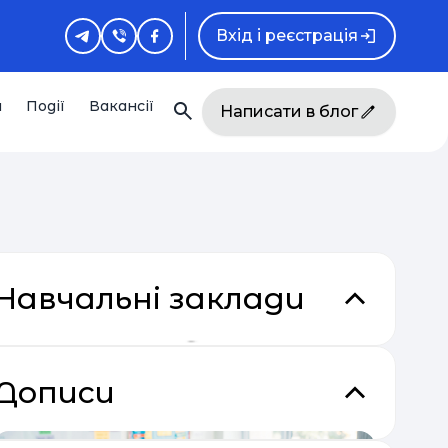
Вхід і реєстрація
и
Події
Вакансії
Написати в блог
Навчальні заклади
Дописи
кладки