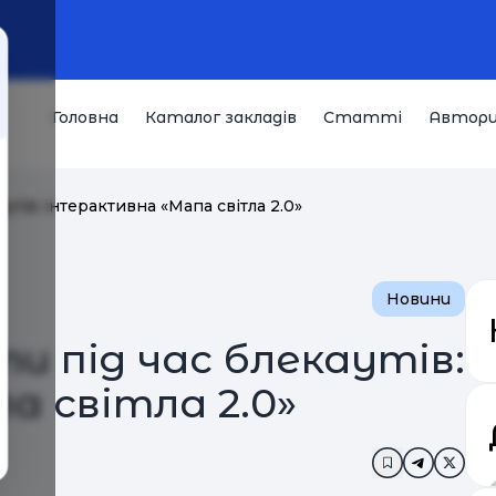
Головна
Каталог закладів
Статті
Автор
тів: інтерактивна «Мапа світла 2.0»
Новини
и під час блекаутів:
а світла 2.0»
Додати в за