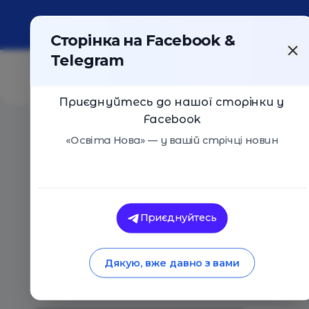
Про портал
Реклама
Контакти
Сторінка на Facebook &
Telegram
Приєднуйтесь до нашої сторінки у
Facebook
Головна
/
Статті
/
Де можна працювати під час блекау
«Освіта Нова» — у вашій стрічці новин
Освіта Нова
Де можна працюват
Приєднуйтесь
інтерактивна «Мап
Дякую, вже давно з вами
08.01.2025
1100
0