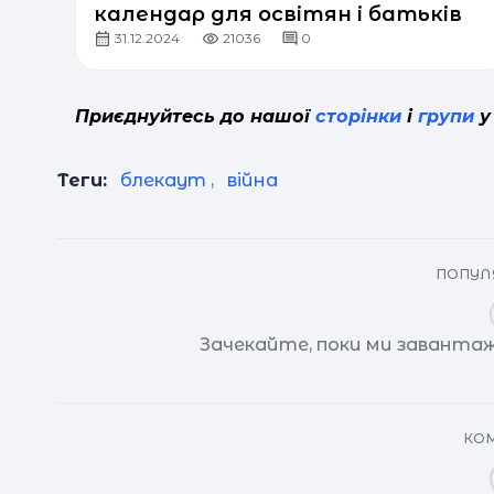
календар для освітян і батьків
31.12.2024
21036
0
Приєднуйтесь до нашої
сторінки
і
групи
у
Теги:
блекаут
,
війна
ПОПУЛЯ
Зачекайте, поки ми завантаж
КОМ