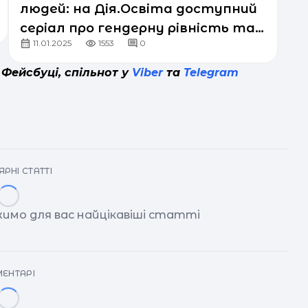
людей: на Дія.Освіта доступний
серіал про гендерну рівність та
11.01.2025
1553
0
соціальну інклюзію у комунікаціях
 Фейсбуці, спільнот у
Viber
та
Telegram
РНІ СТАТТІ
имо для вас найцікавіші статті
ЕНТАРІ