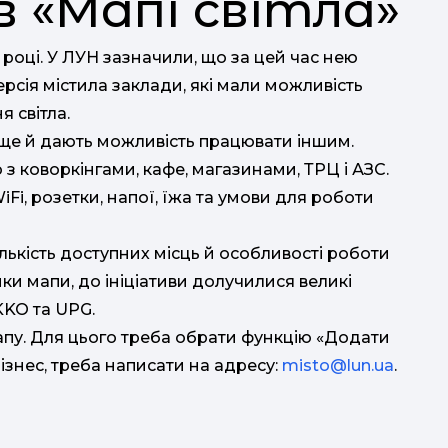
в «Мапі світла»
 році. У ЛУН зазначили, що за цей час нею
ерсія містила заклади, які мали можливість
 світла.
кі ще й дають можливість працювати іншим.
з коворкінгами, кафе, магазинами, ТРЦ і АЗС.
Fi, розетки, напої, їжа та умови для роботи
лькість доступних місць й особливості роботи
и мапи, до ініціативи долучилися великі
OKKO та UPG.
мапу. Для цього треба обрати функцію «Додати
знес, треба написати на адресу:
misto@lun.ua
.