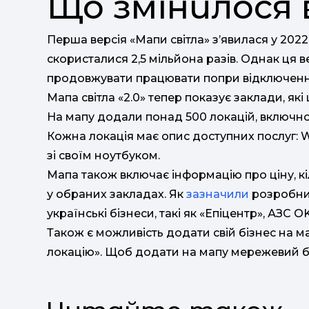
Що змінилося 
Перша версія «Мапи світла» з’явилася у 2022
скористалися 2,5 мільйона разів. Однак ця в
продовжувати працювати попри відключення
Мапа світла «2.0» тепер показує заклади, я
На мапу додали понад 500 локацій, включно 
Кожна локація має опис доступних послуг: Wi
зі своїм ноутбуком.
Мапа також включає інформацію про ціну, кі
у обраних закладах. Як
зазначили
розробник
українські бізнеси, такі як «Епіцентр», АЗС 
Також є можливість додати свій бізнес на 
локацію». Щоб додати на мапу мережевий бі