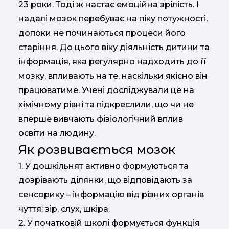
23 роки. Тоді ж настає емоційна зрілість. І
надалі мозок перебуває на піку потужності,
допоки не починаються процеси його
старіння. До цього віку діяльність дитини та
інформація, яка регулярно надходить до її
мозку, впливають на те, наскільки якісно він
працюватиме. Учені досліджували це на
хімічному рівні та підкреслили, що чи не
вперше вивчають фізіологічний вплив
освіти на людину.
Як розвивається мозок
1️. У дошкільнят активно формуються та
дозрівають ділянки, що відповідають за
сенсорику – інформацію від різних органів
чуття: зір, слух, шкіра.
2️. У початковій школі формується функція