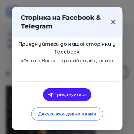
Сторінка на Facebook &
Telegram
Головна
/
Статті
/
Математика впливає на
пластичність мозку підлітків: важливі самі
Приєднуйтесь до нашої сторінки у
тренування, а не результати
Facebook
«Освіта Нова» — у вашій стрічці новин
Приєднуйтесь
Дякую, вже давно з вами