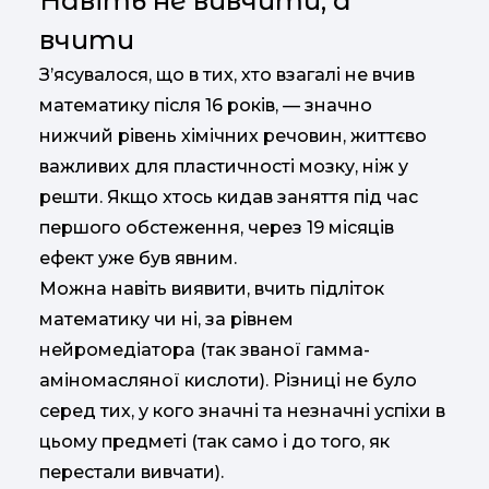
Навіть не вивчити, а
вчити
З’ясувалося, що в тих, хто взагалі не вчив
математику після 16 років, — значно
нижчий рівень хімічних речовин, життєво
важливих для пластичності мозку, ніж у
решти. Якщо хтось кидав заняття під час
першого обстеження, через 19 місяців
ефект уже був явним.
Можна навіть виявити, вчить підліток
математику чи ні, за рівнем
нейромедіатора (так званої гамма-
аміномасляної кислоти). Різниці не було
серед тих, у кого значні та незначні успіхи в
цьому предметі (так само і до того, як
перестали вивчати).