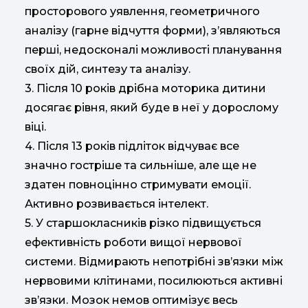
просторового уявлення, геометричного
аналізу (гарне відчуття форми), з’являються
перші, недосконалі можливості планування
своїх дій, синтезу та аналізу.
3️. Після 10 років дрібна моторика дитини
досягає рівня, який буде в неї у дорослому
віці.
4️. Після 13 років підліток відчуває все
значно гостріше та сильніше, але ще не
здатен повноцінно стримувати емоції.
Активно розвивається інтелект.
5️. У старшокласників різко підвищується
ефективність роботи вищої нервової
системи. Відмирають непотрібні зв’язки між
нервовими клітинами, посилюються активні
зв’язки. Мозок немов оптимізує весь