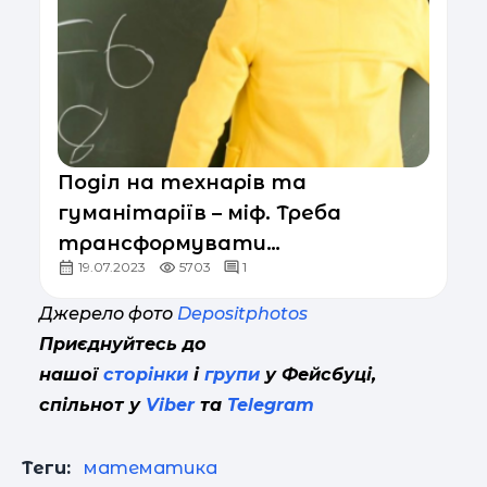
Поділ на технарів та
гуманітаріїв – міф. Треба
трансформувати
19.07.2023
5703
1
математичну освіту в Україні,
але як?
Джерело фото
Depositphotos
Приєднуйтесь до
нашої
сторінки
і
групи
у Фейсбуці,
спільнот у
Viber
та
Telegram
Теги:
математика