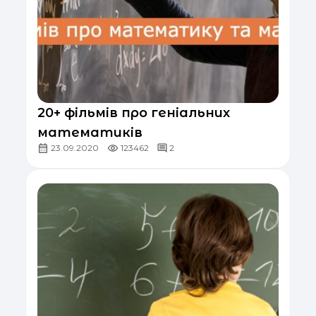
20+ фільмів про геніальних
математиків
23.09.2020
123462
2