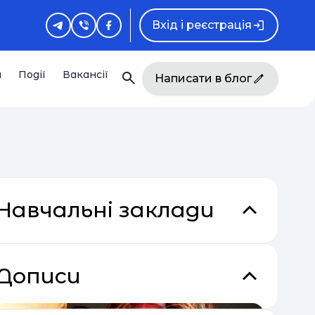
Вхід і реєстрація
и
Події
Вакансії
Написати в блог
Навчальні заклади
Дописи