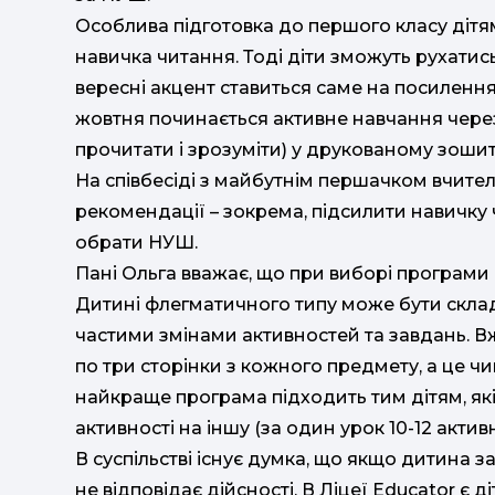
Особлива підготовка до першого класу дітя
навичка читання. Тоді діти зможуть рухатись
вересні акцент ставиться саме на посилення
жовтня починається активне навчання через
прочитати і зрозуміти) у друкованому зошит
На співбесіді з майбутнім першачком вчител
рекомендації – зокрема, підсилити навичку чи
обрати НУШ.
Пані Ольга вважає, що при виборі програми 
Дитині флегматичного типу може бути склад
частими змінами активностей та завдань. В
по три сторінки з кожного предмету, а це ч
найкраще програма підходить тим дітям, як
активності на іншу (за один урок 10-12 актив
В суспільстві існує думка, що якщо дитина за
не відповідає дійсності. В Ліцеї Educator є д