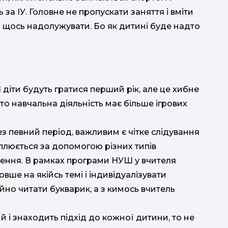
 за ІУ. Головне не пропускати заняття і вміти
и щось надолужувати. Бо як дитині буде надто
 діти будуть гратися перший рік, але це хибне
то навчальна діяльність має більше ігрових
з певний період, важливим є чітке слідування
плюється за допомогою різних типів
рення. В рамках програми НУШ у вчителя
вше на якійсь темі і індивідуалізувати
йно читати букварик, а з кимось вчитель
й і знаходить підхід до кожної дитини, то не