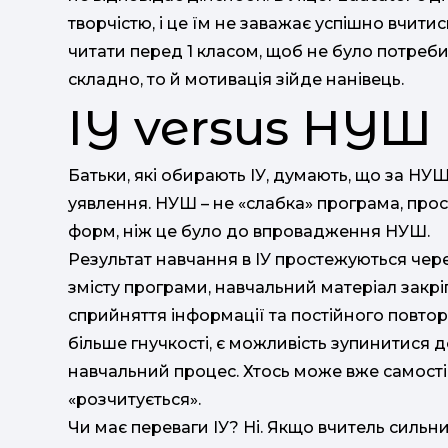
творчістю, і це їм не заважає успішно вчитись
читати перед 1 класом, щоб не було потреб
складно, то й мотивація зійде нанівець.
ІУ versus НУШ
Батьки, які обирають ІУ, думають, що за НУШ
уявлення. НУШ – не «слабка» програма, прос
форм, ніж це було до впровадження НУШ.
Результат навчання в ІУ простежуються чере
змісту програми, навчальний матеріал закрі
сприйняття інформації та постійного повто
більше гнучкості, є можливість зупинитися до
навчальний процес. Хтось може вже самості
«розчитується».
Чи має переваги ІУ? Ні. Якщо вчитель сильни