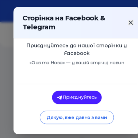
Про портал
Реклама
Контакти
Сторінка на Facebook &
Telegram
Приєднуйтесь до нашої сторінки у
Facebook
Головна
/
Статті
/
Програма «Інтелект України»: пере
«Освіта Нова» — у вашій стрічці новин
Анна Печерна
Програма «Інтелек
Приєднуйтесь
переваги, особливо
Дякую, вже давно з вами
для батьків