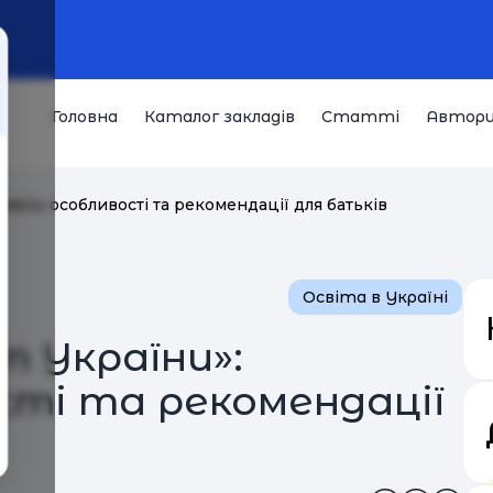
Головна
Каталог закладів
Статті
Автор
ваги, особливості та рекомендації для батьків
Освіта в Україні
т України»:
сті та рекомендації