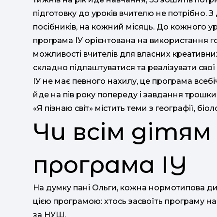
підготовку до уроків вчителю не потрібно. З
посібників, на кожний місяць. До кожного ур
програма ІУ орієнтована на використання г
можливості вчителів для власних креативни
складно підлаштуватися та реалізувати свої 
ІУ не має певного нахилу, це програма всеб
йде на пів року попереду і завдання трошки
«Я пізнаю світ» містить теми з географії, біологі
Чи всім дітям
програма ІУ
На думку пані Ольги, кожна нормотипова ди
цією програмою: хтось засвоїть програму на 1
за НУШ.