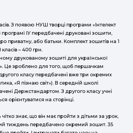
ласів. З появою НУШ творці програми «Інтелект
 програмі ІУ передбачені друковані зошити,
ро приватну, або батьки. Комплект зошитів на 1
1 класів – 400 грн.
ьному друкованому зошиті для української
іт». Це зроблено для того, щоб першачкам
 другого класу передбачені вже три окремих
ика, «Я пізнаю світ»). В середній школі
ачені Держстандартом. З другого класу учні
ся орієнтуватися на сторінці.
чітко знає, що він має пройти з дітьми за урок,
жний тиждень передбачено окремий зошит. 35
ібно пройти. І витрачати багато часу на