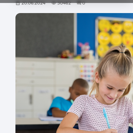
20.06.2024
30462
0