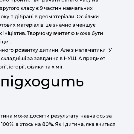
 другого класу є 9 частин навчальних
оку підібрані відеоматеріали. Оскільки
отових матеріалів, це значно зменшує
х ініціатив. Творчому вчителю може бути
ідеї.
ічного розвитку дитини. Але з математики ІУ
 складніші за завдання в НУШ. А предмет
ї, історії, фізики та хімії.
 підходить
тина може досягти результату, навчаюсь за
00%, а хтось на 80%. Як і дитина, яка вчиться