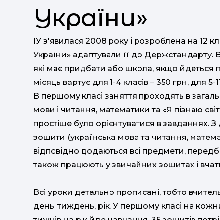
України»
ІУ з'явилася 2008 року і розроблена на 12 к
України» адаптували її до Держстандарту. В
які має придбати або школа, якщо йдеться п
місяць вартує для 1-4 класів – 350 грн, для 5-1
В першому класі заняття проходять в загал
мови і читання, математики та «Я пізнаю св
простіше було орієнтуватися в завданнях. З
зошити (українська мова та читання, математ
відповідно додаються всі предмети, передб
також працюють у звичайних зошитах і вчать
Всі уроки детально прописані, тобто вчитель 
день, тиждень, рік. У першому класі на ко
тижнів на рік йде навчання, 35 зошитів потр