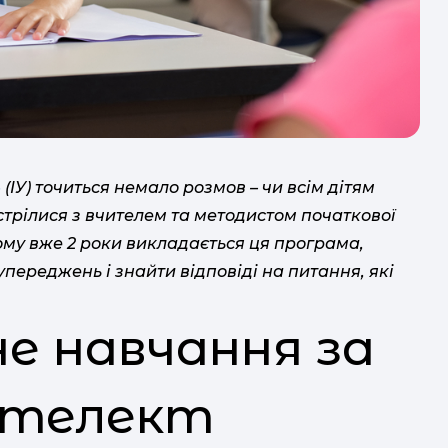
»
(ІУ) точиться немало розмов – чи всім дітям
стрілися з вчителем та методистом початкової
кому вже 2 роки викладається ця програма,
переджень і знайти відповіді на питання, які
не навчання за
нтелект