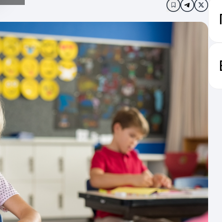
Додати в за
і д