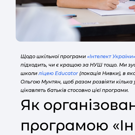
Щодо шкільної програми
«Інтелект України
підходить, чи є кращою за НУШ тощо. Ми зу
школи
ліцею Educator
(локація Нивки), в я
Ольгою Мунтян, щоб разом розвіяти кілька у
цікавлять батьків стосовно цієї програми.
Як організова
програмою «І