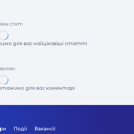
РНІ СТАТТІ
имо для вас найцікавіші статті
ЕНТАРІ
антажимо для вас коментарі
ори
Події
Вакансії