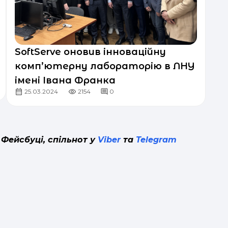
SoftServe оновив інноваційну
комп’ютерну лабораторію в ЛНУ
імені Івана Франка
25.03.2024
2154
0
 Фейсбуці, спільнот у
Viber
та
Telegram