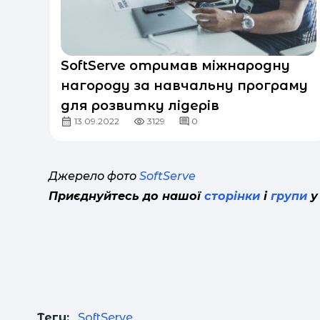
SoftServe отримав міжнародну
нагороду за навчальну програму
для розвитку лідерів
13.09.2022
3129
0
Джерело фото
SoftServe
Приєднуйтесь до нашої
сторінки
і
групи
у
Теги:
SoftServe