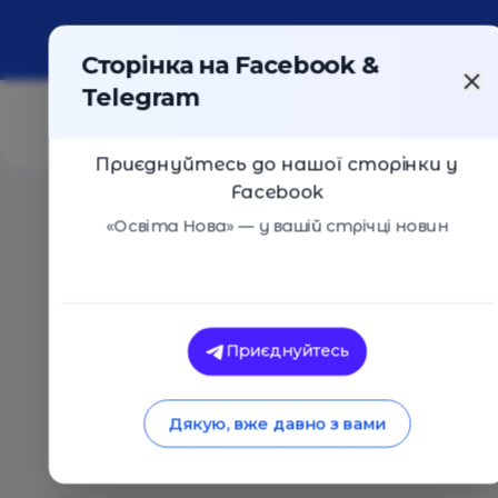
Про портал
Реклама
Контакти
Сторінка на Facebook &
Telegram
Приєднуйтесь до нашої сторінки у
Facebook
Головна
/
Статті
/
SoftServe запускає спільну освіт
«Освіта Нова» — у вашій стрічці новин
Освіта Нова
SoftServe запускає 
Приєднуйтесь
програму з Харківс
Дякую, вже давно з вами
університетом рад