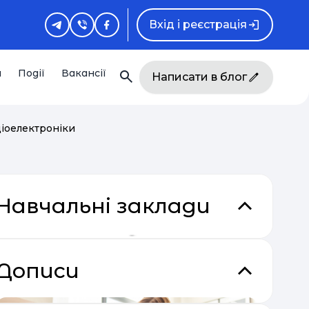
Вхід і реєстрація
и
Події
Вакансії
Написати в блог
діоелектроніки
Навчальні заклади
Дописи