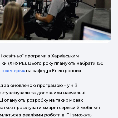
відг
ї освітньої програми з Харківським
ки (ХНУРЕ). Цього року планують набрати 150
 інженерія»
на кафедрі Електронних
я за оновленою програмою – у ній
актуалізували та доповнили навчальні
вці опанують розробку на таких мовах
чаться проєктувати хмарні сервіси й мобільні
мляться з реаліями роботи в ІТ і зможуть