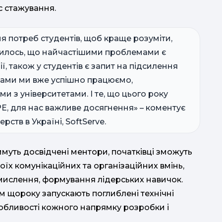
с стажування.
 потреб студентів, щоб краще розуміти,
вилось, що найчастішими проблемами є
ї, також у студентів є запит на підсилення
ками ми вже успішно працюємо,
и з університетами. І те, що цього року
Е, для нас важливе досягнення» – коментує
рств в Україні, SoftServe.
имуть досвідчені ментори, початківці зможуть
воїх комунікаційних та організаційних вмінь,
-мислення, формування лідерських навичок.
ам щороку запускають поглиблені технічні
обливості кожного напрямку розробки і