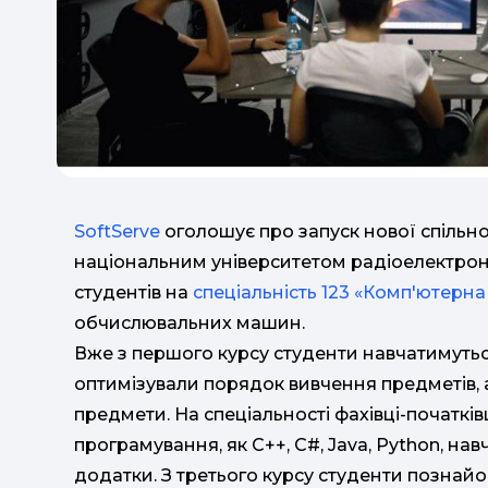
SoftServe
оголошує про запуск нової спільно
національним університетом радіоелектроні
студентів на
спеціальність 123 «Комп'ютерна
обчислювальних машин.
Вже з першого курсу студенти навчатимутьс
оптимізували порядок вивчення предметів, 
предмети. На спеціальності фахівці-початкі
програмування, як C++, С#, Java, Python, нав
додатки. З третього курсу студенти познайо