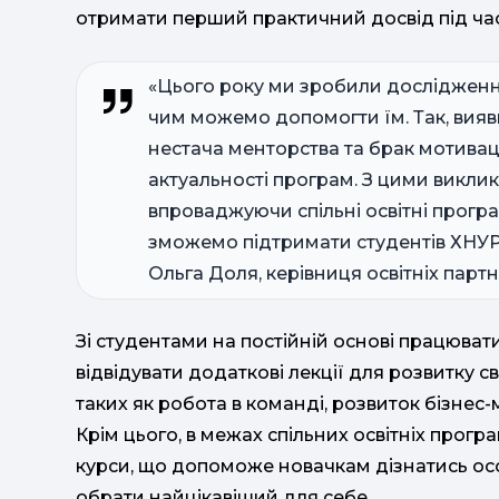
отримати перший практичний досвід під ча
«Цього року ми зробили дослідження
чим можемо допомогти їм. Так, вия
нестача менторства та брак мотиваці
актуальності програм. З цими викли
впроваджуючи спільні освітні програм
зможемо підтримати студентів ХНУР
Ольга Доля, керівниця освітніх партне
Зі студентами на постійній основі працюват
відвідувати додаткові лекції для розвитку с
таких як робота в команді, розвиток бізнес
Крім цього, в межах спільних освітніх прогр
курси, що допоможе новачкам дізнатись ос
обрати найцікавіший для себе.