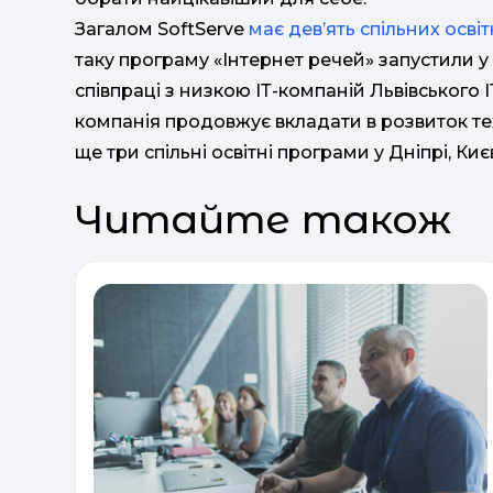
Загалом SoftServe
має девʼять спільних осві
таку програму «Інтернет речей» запустили у Н
співпраці з низкою ІТ-компаній Львівського
компанія продовжує вкладати в розвиток тех
ще три спільні освітні програми у Дніпрі, Киє
Читайте також