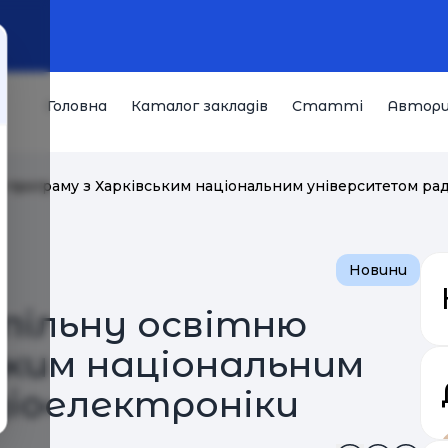
Головна
Каталог закладів
Статті
Автор
ню програму з Харківським національним університетом ра
Новини
спільну освітню
ьким національним
іоелектроніки