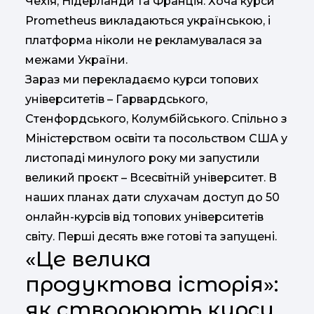
Чехія, Нідерланди та Франція. Хоча курси
Prometheus викладаються українською, і
платформа ніколи не рекламувалася за
межами України.
Зараз ми перекладаємо курси топових
університетів – Гарвардського,
Стенфордського, Колумбійського. Спільно з
Міністерством освіти та посольством США у
листопаді минулого року ми запустили
великий проєкт – Всесвітній університет. В
наших планах дати слухачам доступ до 50
онлайн-курсів від топових університетів
світу. Перші десять вже готові та запущені.
«Це велика
продуктова історія»:
як створюють курси