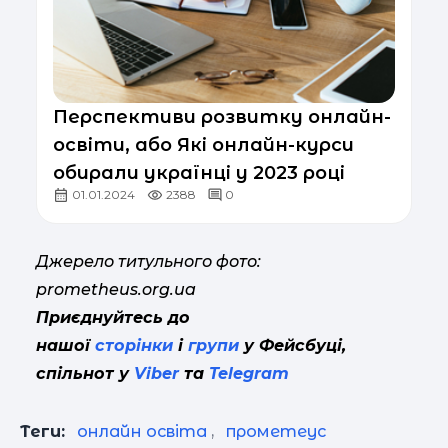
Перспективи розвитку онлайн-
освіти, або Які онлайн-курси
обирали українці у 2023 році
01.01.2024
2388
0
Джерело титульного фото:
prometheus.org.ua
Приєднуйтесь до
нашої
сторінки
і
групи
у Фейсбуці,
спільнот у
Viber
та
Telegram
Теги:
онлайн освіта
,
прометеус