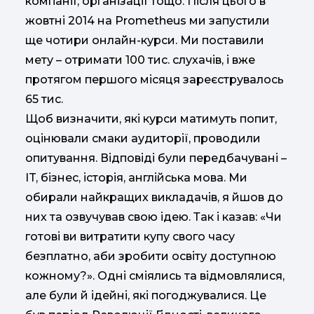
компанії, організації тощо. Після цього в
жовтні 2014 на Prometheus ми запустили
ще чотири онлайн-курси. Ми поставили
мету – отримати 100 тис. слухачів, і вже
протягом першого місяця зареєструвалось
65 тис.
Щоб визначити, які курси матимуть попит,
оцінювали смаки аудиторії, проводили
опитування. Відповіді були передбачувані –
IT, бізнес, історія, англійська мова. Ми
обирали найкращих викладачів, я йшов до
них та озвучував свою ідею. Так і казав: «Чи
готові ви витратити купу свого часу
безплатно, аби зробити освіту доступною
кожному?». Одні сміялись та відмовлялися,
але були й ідейні, які погоджувалися. Це