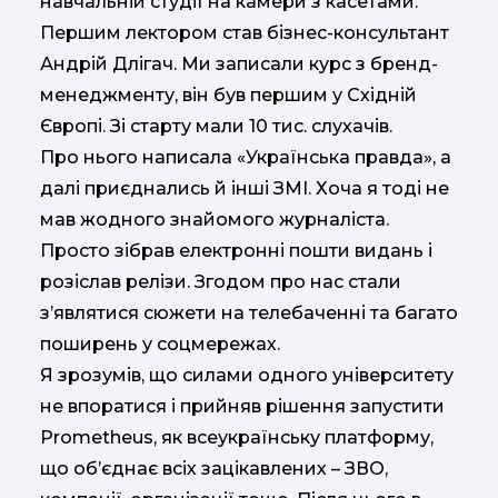
навчальній студії на камери з касетами.
Першим лектором став бізнес-консультант
Андрій Длігач. Ми записали курс з бренд-
менеджменту, він був першим у Східній
Європі. Зі старту мали 10 тис. слухачів.
Про нього написала «Українська правда», а
далі приєднались й інші ЗМІ. Хоча я тоді не
мав жодного знайомого журналіста.
Просто зібрав електронні пошти видань і
розіслав релізи. Згодом про нас стали
з’являтися сюжети на телебаченні та багато
поширень у соцмережах.
Я зрозумів, що силами одного університету
не впоратися і прийняв рішення запустити
Prometheus, як всеукраїнську платформу,
що об’єднає всіх зацікавлених – ЗВО,