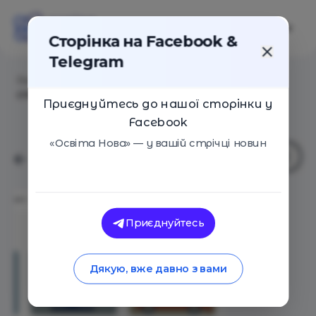
Сторінка на Facebook &
Telegram
Головна
/
Статті
/
Іван Примаченко розповів, як
створював платформу онлайн-освіти Prometheus
Приєднуйтесь до нашої сторінки у
Facebook
«Освіта Нова» — у вашій стрічці новин
Приєднуйтесь
Дякую, вже давно з вами