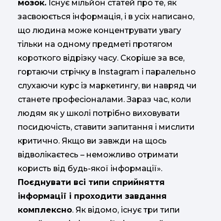
мозок.
Існує мільйон статей про те, як
засвоюється інформація, і в усіх написано,
що людина може концентрувати увагу
тільки на одному предметі протягом
короткого відрізку часу. Скоріше за все,
гортаючи стрічку в Instagram і паралельно
слухаючи курс із маркетингу, ви навряд чи
станете професіоналами. Зараз час, коли
людям як у школі потрібно виховувати
посидючість, ставити запитання і мислити
критично. Якщо ви завжди на щось
відволікаєтесь – неможливо отримати
користь від будь-якої інформації».
Поєднувати всі типи сприйняття
інформації і проходити завдання
комплексно
. Як відомо, існує три типи