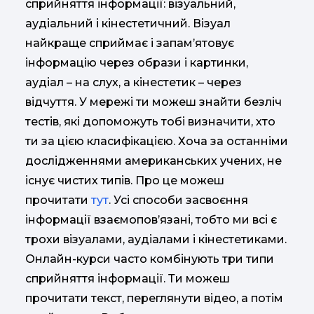
сприйняття інформації: візуальний,
аудіальний і кінестетичний. Візуал
найкраще сприймає і запам’ятовує
інформацію через образи і картинки,
аудіал – на слух, а кінестетик – через
відчуття. У мережі ти можеш знайти безліч
тестів, які допоможуть тобі визначити, хто
ти за цією класифікацією. Хоча за останніми
дослідженнями американських учених, не
існує чистих типів. Про це можеш
прочитати
тут
. Усі способи засвоєння
інформації взаємопов’язані, тобто ми всі є
трохи візуалами, аудіалами і кінестетиками.
Онлайн-курси часто комбінують три типи
сприйняття інформації. Ти можеш
прочитати текст, переглянути відео, а потім