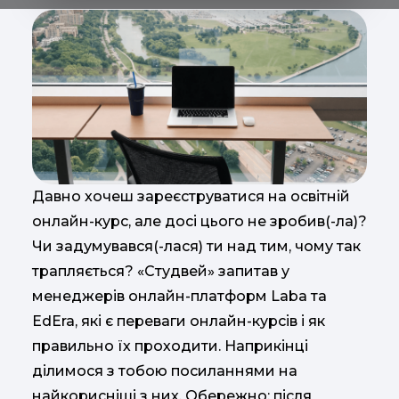
Давно хочеш зареєструватися на освітній
онлайн-курс, але досі цього не зробив(-ла)?
Чи задумувався(-лася) ти над тим, чому так
трапляється? «Студвей» запитав у
менеджерів онлайн-платформ Laba та
EdEra, які є переваги онлайн-курсів і як
правильно їх проходити. Наприкінці
ділимося з тобою посиланнями на
найкорисніші з них. Обережно: після