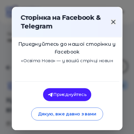
Сторінка на Facebook &
Telegram
Головна
/
Статті
/
Курси онлайн – без відкладання і
закидання
Приєднуйтесь до нашої сторінки у
Facebook
«Освіта Нова» — у вашій стрічці новин
Інтерв'ю
Поради
Освіта Нова
Приєднуйтесь
Курси онлайн – без
відкладання і закидання
Дякую, вже давно з вами
25.02.2020
5925
0