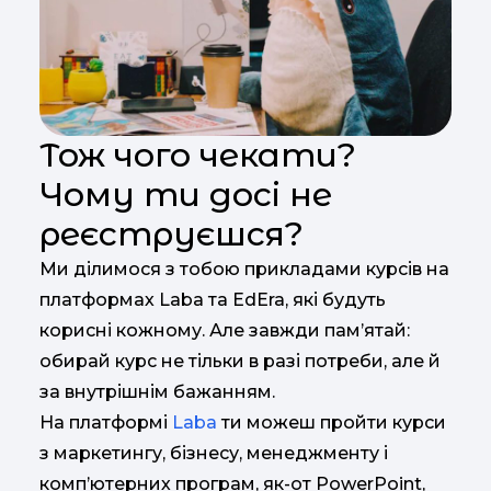
Тож чого чекати?
Чому ти досі не
реєструєшся?
Ми ділимося з тобою прикладами курсів на
платформах Laba та EdEra, які будуть
корисні кожному. Але завжди пам’ятай:
обирай курс не тільки в разі потреби, але й
за внутрішнім бажанням.
На платформі
Laba
ти можеш пройти курси
з маркетингу, бізнесу, менеджменту і
комп’ютерних програм, як-от PowerPoint,